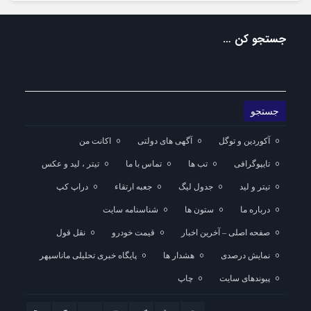
جستجو کن …
آکوردین و توگل
آگهی های دولتی
اکانت من
تایپوگرافی
تب ها
تماس با ما
تیتر ، لید و عکس
تیتر و لید
جدول لیگ
جعبه ارتقاء
دراپ کپ
درباره ما
ستون ها
شناسنامه سایت
صفحه اصلی – آخرین اخبار
قیمت خودرو
نقل قول
نمایش درصدی
هشدار ها
پایگاه خبری تحلیلی ماناسپهر
پیوندهای سایت
چاپ