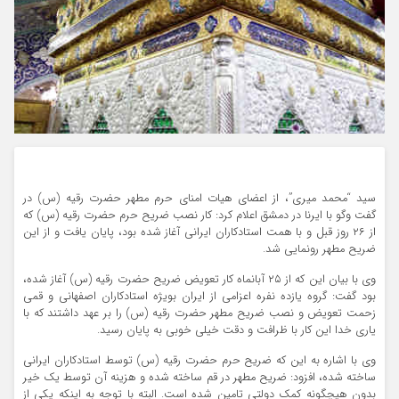
سید “محمد میری”، از اعضای هیات امنای حرم مطهر حضرت رقیه (س) در
گفت وگو با ایرنا در دمشق اعلام کرد: کار نصب ضریح حرم حضرت رقیه (س) که
از ۲۶ روز قبل و با همت استادکاران ایرانی آغاز شده بود، پایان یافت و از این
ضریح مطهر رونمایی شد.
وی با بیان این که از ۲۵ آبانماه کار تعویض ضریح حضرت رقیه (س) آغاز شده،
بود گفت: گروه یازده نفره اعزامی از ایران بویژه استادکاران اصفهانی و قمی
زحمت تعویض و نصب ضریح مطهر حضرت رقیه (س) را بر عهد داشتند که با
یاری خدا این کار با ظرافت و دقت خیلی خوبی به پایان رسید.
وی با اشاره به این که ضریح حرم حضرت رقیه (س) توسط استادکاران ایرانی
ساخته شده، افزود: ضریح مطهر در قم ساخته شده و هزینه آن توسط یک خیر
بدون هیچگونه کمک دولتی تامین شده است. البته با توجه به اینکه یکی از