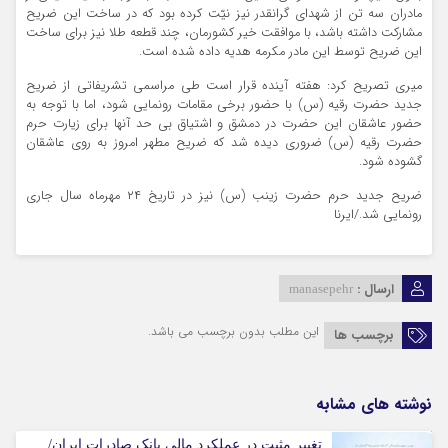
مادران سه تن از شهدای گرانقدر نیز نیّت کرده بود که در ساخت این ضریح
مشارکت داشته باشد، با موافقت خیر کشورمان، چند قطعه طلا نیز برای ساخت
این ضریح توسط این مادر مکرمه هدیه داده شده است.
میری تصریح کرد: هفته آینده قرار است طی مراسمی تشریفاتی از ضریح
جدید حضرت رقیه (س) با حضور برخی مقامات رونمایی شود، اما با توجه به
حضور عاشقان این حضرت در دمشق و اشتیاق بی حد آنها برای زیارت حرم
حضرت رقیه (س) ضروری دیده شد که ضریح مطهر امروز به روی عاشقان
گشوده شود.
ضریح جدید حرم حضرت زینب (س) نیز در تاریخ ۲۴ مهرماه سال جاری
رونمایی شد./ایرنا
ارسال :
manasepehr
این مطلب بدون برچسب می باشد.
برچسب ها
نوشته های مشابه
تغییر مثبت در عملکرد مالی بانک صادرات ایران/