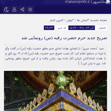
نام کاربری یا نشانی ایمیل
اینستاگرام
تلگرام
صفحه نخست
*استان ها
/
*جهان
/
آخرین اخبار
انتشار :
آذر ۲۳, ۱۴۰۱ - ۱۵:۴۷
کد خبر :
94024
سروش
ایتا
ضریح جدید حرم حضرت رقیه (س) رونمایی شد
رمز عبور
آپارات
سید “محمد میری”، از اعضای هیات امنای حرم مطهر حضرت رقیه (س) در گفت وگو
با ایرنا در دمشق اعلام کرد: کار نصب ضریح حرم حضرت رقیه (س) که از ۲۶ روز قبل و
مرا به خاطر بسپار
با همت استادکاران ایرانی آغاز شده بود، پایان یافت و از این ضریح مطهر رونمایی
شد. وی با بیان این […]