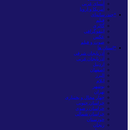
آسیای غربی
آمریکا و اروپا
*چندرسانه‌ای
فیلم
گالری
اینفوگرافی
عکس
صوت و فیلم
*استان ها
آذربایجان شرقی
آذربایجان غربی
اردبیل
اصفهان
البرز
ایلام
بوشهر
تهران
چهار محال و بختیاری
خراسان جنوبی
خراسان رضوی
خراسان شمالی
خوزستان
زنجان