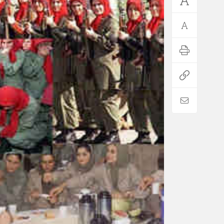
*فرهنگی
*جهان
مذهبی
بین الملل
ایثار و شهادت
آسیای غربی
دفاع مقدس
آمریکا و اروپا
اربعین