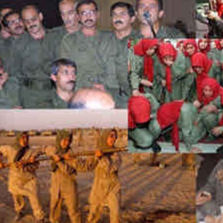
*چندرسانه‌ای
*استان ها
فیلم
آذربایجان شرق
گالری
آذربایجان غربی
اینفوگرافی
اردبیل
عکس
اصفهان
صوت و فیلم
البرز
ایلام