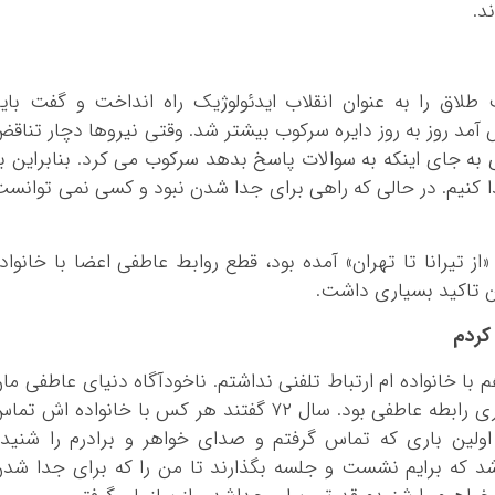
کرمانشاه
د.
کهگلویه و بویر 
گلستان
گیلان
۷۲ رجوی رسما بحث طلاق را به عنوان انقلاب ایدئولوژیک راه انداخت و گفت بای
مد روز به روز دایره سرکوب بیشتر شد. وقتی نیروها دچار تناق
لرستان
ه جای اینکه به سوالات پاسخ بدهد سرکوب می کرد. بنابراین ب
مازندران
جدا کنیم. در حالی که راهی برای جدا شدن نبود و کسی نمی توانس
مرکزی
هرمزگان
همدان
ز تیرانا تا تهران» آمده بود، قطع روابط عاطفی اعضا با خانواد
ن تاکید بسیاری داشت.
یزد
کردم
هم با خانواده ام ارتباط تلفنی نداشتم. ناخودآگاه دنیای عاطفی ما
قطع شد. تنها چیزی که من را نجات داد برقراری رابطه عاطفی بود. سال ۷۲ گفتند هر کس با خانواده اش ت
ولین باری که تماس گرفتم و صدای خواهر و برادرم را شنید
 که برایم نشست و جلسه بگذارند تا من را که برای جدا شد