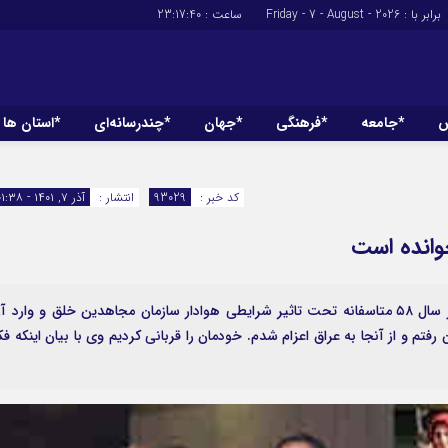
برابر با : Friday - 7 - August - 2026
ساعت :
23:17:41
ش
*جامعه
*فرهنگی
*جهان
*چندرسانه‌ای
*استان ها
*سیاسی
*اقتصادی
رهبر انقلاب
بانک ها
کد خبر :
93029
انتشار :
آذر ۷, ۱۴۰۱ - ۰۱:۳۸
دولت
بیمه‌ها
خوانده است
مجلس
نفت و انرژی
وزارت امور خارجه
استخدام
احزاب و تشکلها
اخبار بورس
حمید دهدار در گفت وگو با خبرنگار ایرنا اظهار کرد: از سال ۵۸ متاسفانه تحت تاثیر شرایطی هوادار سازمان مجاهدین خلق و وارد 
پاکستان رفتم و از آنجا به عراق اعزام شدم. خودمان را قربانی کردیم وی با بیان اینکه فک
ارتباطات و فن 
اقتصاد بین المل
آگهی های دولت
تبلیغات