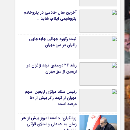
دانشگاه
آخرین سال خادمی در پتروخادم
آموزش و پرورش
پتروشیمی ایلام، شاید …
بهداشت و درمان
سبک زندگی
ثبت رکورد جهانی جابه‌جایی
حوادث، انتظامی
زائران در مرز مهران
شهری و رفاهی
شهرداری و شورای شهر
رشد ۲۴ درصدی تردد زائران در
اربعین از مرز مهران
*ماناسپهر
ی
یادداشت روز
رئیس ستاد مرکزی اربعین: سهم
اطلاعیه
مهران از تردد زائر بیش از ۵۰
پیام تبریک ماناسپهر
درصد است
پیام تسلیت ماناسپهر
پزشکیان: جامعه امروز بیش از هر
پیوندهای سایت
زمان به همدلی و اخلاق قرآنی