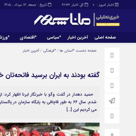
اخبار امروز :
کل اخبار
تاریخ : جمعه, ۱۶ مرداد , ۱۴۰۵
42144
0
صفحه اصلی
آخرین اخبار
*سیاسی
*اقتصادی
*ورز
صفحه اصلی
آخرین اخبار
صفحه نخست
*استان ها
/
*فرهنگی
/
آخرین اخبار
گفته بودند به ایران برسید فاتحه‌تان 
شدم. سال ۶۶ به طور قاچاقی به پایگاه سازمان در 
می کردیم این […]