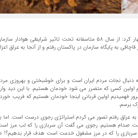
بوشهر
تهران
چهار محال و بخ
خراسان جنوبی
حمید دهدار در گفت وگو با خبرنگار ایرنا اظهار کرد: از سال ۵۸ متاسفانه تحت تاثیر شرایطی هوادار سازم
خراسان رضوی
ق و وارد آن شدم. سال ۶۶ به طور قاچاقی به پایگاه سازمان در پاکستان رفتم و از آنجا به عراق اعزا
خراسان شمالی
خوزستان
زنجان
سمنان
به دنبال نجات مردم ایران است و برای خوشبختی و بهروزی مرد
سیستان و بلو
م اولین کسی که متضرر می شود خودمان هستیم. با این دید وار
فارس
ور فهمیدیم اولین قربانی اینجا خودمان هستیم که فریب خورد
قزوین
رک برسم.
قم
به عراق رفتم تصور می کردم استراتژی رجوی درست است. اما ب
کردستان
مت صدام هستیم. رجوی می گفت آن سربازی را که لب مرز اس
کرمان
د سربازی را که در مرز مشغول خدمت است هدف قرار بدهیم؟! د