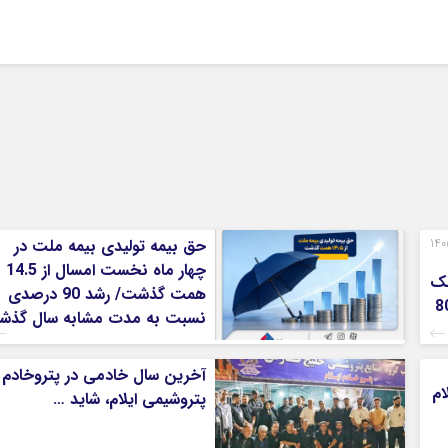
رت‌های مالی 3 ماهه نخست 1405
حق بیمه تولیدی بیمه ملت در
چهار ماه نخست امسال از 14.5
نک
همت گذشت/ رشد 90 درصدی
یران/ درآمد عملیاتی 80
نسبت به مدت مشابه سال گذشت
آخرین سال خادمی در پتروخادم
ام
پتروشیمی ایلام، شاید …