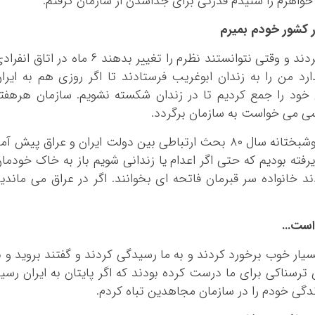
واهرم را شنیدم قدرتی برای جداشدن از سازمان گرفتم.
ر کشور خودم بمیرم
وی تصریح کرد: متاسفانه خیلی من را اذیت کردند و وقتی نتوانستند نظرم را تغییر بدهند ۶ ماه در اتاق ا
رد من را به زندان ابوغریب فرستادند تا اگر روزی هم به ایرا
ی خود را جمع کردیم تا در زندان شکسته نشویم. سازمان هرهفت
کسی می خواست به سازمان برگردد.
این عضو سابق سازمان مجاهدین ادامه داد: خوشبختانه سال ۸۰ بحث ارتباطی بین دولت ایران و عراق پیش آ
پذیرفته بودیم که حتی اگر اعدام یا زندانی شویم باز به خاک خودما
ند خانواده سر قبرمان فاتحه ای بخوانند. اگر در عراق می ماندی
ه است…
یار خوب برخورد کردند و به ما رسیدگی کردند و گفتند بروید و ب
 ترسناکی برای ما درست کرده بودند که اگر پایتان به ایران رسی