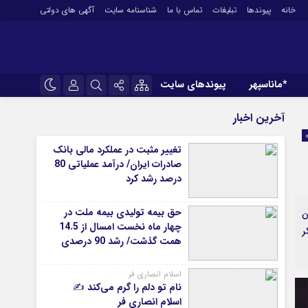
خانه
پیوندها
تبلیغات
تماس با ما
شناسنامه سایت
آگهی های دولتی
*ماناسپهر
پیوندهای سایت
*ورزش
نام کاربری یا نشانی ایمیل
اینستاگرام
آخرین اخبار
فوتبال
تلگرام
تغییر مثبت در عملکرد مالی بانک
باشگاه پرسپولیس
صادرات ایران/ درآمد عملیاتی 80
رمز عبور
سروش
باشگاه استقلال
درصد رشد کرد
کشتی و وزنه‌برداری
ایتا
حق بیمه تولیدی بیمه ملت در
آن
ورزشهای رزمی
مرا به خاطر بسپار
آپارات
چهار ماه نخست امسال از 14.5
ر
آوری اطلاعات
ورزش زنان
همت گذشت/ رشد 90 درصدی
ل
توپ و تور
نسبت به مدت مشابه سال
گذشته
ی
سایر حوزه ها
اسلام انصاری فر
نام تو دلم را گرم می‌کند ✍️
اسلام انصاری فر
*جامعه