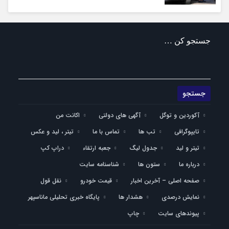
جستجو کن …
آکوردین و توگل
آگهی های دولتی
اکانت من
تایپوگرافی
تب ها
تماس با ما
تیتر ، لید و عکس
تیتر و لید
جدول لیگ
جعبه ارتقاء
دراپ کپ
درباره ما
ستون ها
شناسنامه سایت
صفحه اصلی – آخرین اخبار
قیمت خودرو
نقل قول
نمایش درصدی
هشدار ها
پایگاه خبری تحلیلی ماناسپهر
پیوندهای سایت
چاپ