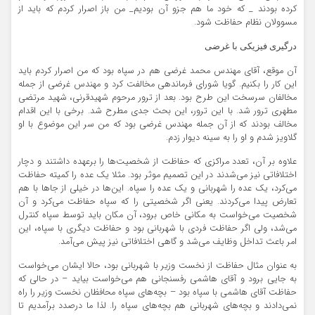
کرده بودند _ که خود ما هم جزو آن بودیم_ من باز اصرار کردم که باید از
مسوولان نظام حفاظت شود.
درگیری فیزیکی با غرضی
آن موقع، آقای مهندس محمد غرضی هم در سپاه بود که من اصرار کردم باید
این کار را بکنیم. گویا شورای فرماندهی مخالفت کرد و مهندس غرضی از جمله
مخالفان سرسخت این طرح بود. بعد از ترور مرحوم شهیدقرنی، شهید مرتضی
مطهری ترور شد. با این ترور، این بحث جدی مطرح شد. برخی با این اقدام
مخالف بودند که از آن جمله مهندس غرضی بود که من سر این موضوع با او
گلاویز شدم و او را به سینه دیوار زدم.
علاوه بر آن، تعدد مراکزی که حفاظت از شخصیت‌ها را برعهده داشتند و دچار
اختلافاتی نیز می‌شدند در این تصمیم موثر بود. مثلا یک عده را کمیته حفاظت
می‌کرد، یک عده را شهربانی و یک عده را سپاه. این‌ها در خیلی از جاها با هم
تعارض پیدا می‌کردند. یعنی اگر شخصیتی را که سپاه حفاظت می‌کرد و آن
شخصیت می‌خواست به مکانی خاص برود، آن مکان باید توسط سپاه کنترل
می‌شد، ولی اگر حفاظت فردی با شهربانی بود و حفاظت دیگری با سپاه، این
امر باعث تداخل وظایف می‌شد و گاهی اختلافاتی نیز پیش می‌آمد.
به عنوان مثال حفاظت از نخست وزیر با شهربانی بود، حالا ایشان می‌خواست
به جایی برود و آقای هاشمی رفسنجانی هم می‌خواست بیاید – در حالی که
حفاظت آقای هاشمی با سپاه بود – بچه‌های سپاه محافظان نخست وزیر را راه
نمی‌دادند و بچه‌های شهربانی هم بچه‌های سپاه را. لذا ما درصدد برآمدیم تا