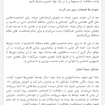
واحد حفاظت از مسوولان را در یک نهاد امنیتی متمرکز کنیم.
نفوذی ها همچنان ترور می کردند
بعد از آن خودم بدون توجه به شورای فرماندهی سپاه، برای شخصیت‌هایی
مثل آقای هاشمی و آقای خامنه‌ای و دیگران محافظ گذاشتم. حتی در دفترم در
مرکز خلیج، از مراکز سپاه، تشکیلاتی درست کردم و در همان جا با دو سه نفر از
اعضای سپاه، ماشین ضدگلوله درست می‌کردم و برای تمام شخصیت های نظام
محافظ می‌گذاشتیم.
بعد از این که ما برای تمام شخصیت‌های نظام محافظ گذاشتیم از دامنه ترورها
کاسته شد. البته اگر جایی با نقشه و برنامه‌ریزی زیادی اقدام می‌کردند در آن
موقع دیگر کاری از دست محافظین هم ساخته نبود. بعد از آن بیشتر ترورها از
طریق حمله انتحاری یا از طریق افراد نفوذی صورت می‌گرفت مثل نفوذی حزب
جمهوری اسلامی یا نفوذی در دفتر نخست وزیری و دادستانی و…
تشکیل سپاه انصار
مثلا ترور شهید محمدکچویی و چند مورد دیگر توسط نفوذی‌ها صورت گرفت.
بعد سپاه، یگان حفاظت تشکیل داد و سازمان دایر کرد و آموزش ویژه‌ای داد.
بعد ما یک سازمانی شبیه یک لشکر درست کردیم و بچه‌هایی که آنجا می‌رفتند
جابجا می‌شدند. ولی چون در حفاظت از اشخاص تخصص پیدا کردند، حتی
آن زمان که همه بچه‌ها به جبهه می‌رفتند جایگزین از خودشان داشتند. بنابراین
حفاظت از شخصیت ها رسما به سپاه واگذار شد و تشکیلاتی ویژه به نام «مقر
شهید مطهری» مسئولیت حفاظت از شخصیت‌ها را برعهده گرفت.