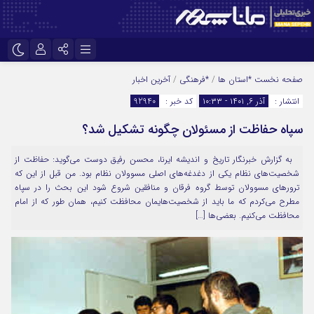
نام کاربری یا نشانی ایمیل
اینستاگرام
تلگرام
صفحه نخست
*استان ها
/
*فرهنگی
/
آخرین اخبار
انتشار :
آذر ۶, ۱۴۰۱ - ۱۰:۳۳
کد خبر :
92940
سروش
ایتا
سپاه حفاظت از مسئولان چگونه تشکیل شد؟
رمز عبور
آپارات
به گزارش خبرنگار تاریخ و اندیشه ایرنا، محسن رفیق دوست می‌گوید: حفاظت از
شخصیت‌های نظام یکی از دغدغه‌های اصلی مسوولان نظام بود. من قبل از این که
مرا به خاطر بسپار
ترورهای مسوولان توسط گروه فرقان و منافقین شروع شود این بحث را در سپاه
مطرح می‌کردم که ما باید از شخصیت‌هایمان محافظت کنیم، همان طور که از امام
محافظت می‌کنیم. بعضی‌ها […]