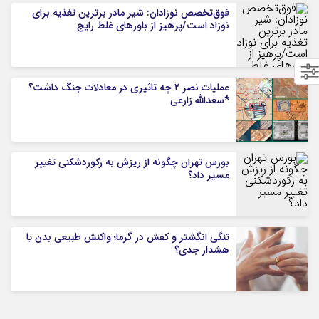
فوق‌تخصص نوزادان: شیر مادر برترین تغذیه برای
نوزاد است/پرهیز از باورهای غلط رایج
عملیات نصر ۲ چه تاثیری در معادلات جنگ داشت؟
*سعدالله زارعی
بورس تهران چگونه از ریزش به رکوردشکنی تغییر
مسیر داد؟
تنگی انگشتر و کفش در گرما؛ واکنش طبیعی بدن یا
هشدار جدی؟