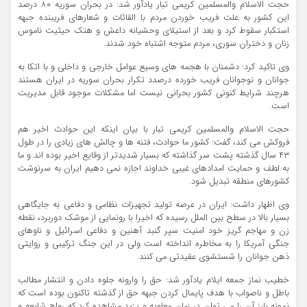
حجت الاسلام والمسلمین کریمی تبار یادآور شد: در بحران سوریه ۸۰ درصد
این کشور به علت فریب خوردن مردم با القائات و شعارهای فریبنده جبهه
استکبار سقوط کرد و بعد از استیلای وحشیانه داعش و هتک حیثیت ناموس
زنان و دختران سوری، مردم متوجه اشتباه خود شدند.
وی تاکید کرد: دشمنان با هجمه های وسیع عوامل خارجی و داخلی و با اتکا به
جوانان و نوجوانان فریب خورده درصدد تکرار بحران سوریه در ایران هستند
هرچند شرایط کنونی کشور بحرانی نیست اما مشکلات موجود قابل مدیریت
است.
حجت الاسلام والمسلمین کریمی تبار با بیان اینکه این حوادث اخیر هم
فروکش می کند، گفت: کشور ما حوادث، فتنه ها و چالش های زیادی را در طول
۴۳ سال گذشته پشت سر گذاشته که بسیار شدیدتر از وقایع اخیر بوده اند و ما
به لطف و حمایت امدادهای غیبی خداوند اجازه نمی دهیم ایران به سرنوشت
کشورهای منطقه تبدیل شود.
وی اظهار داشت: ایران در عرصه تولید تجهیزات نظامی و دفاعی به جایگاهی
بسیار بالا در سطح بین الملل رسیده که اخیرا با رونمایی از موشک دوربرد، نقطه
زن و مهاجم گریز خود امنیت سپر گنبد آهنین و دفاعی اسرائیل و ناوهای
جنگی آمریکا را به مخاطره انداخته است ولی در این جنگ ترکیبی و روایتی
ذهن جوانان را شستشوی عقیدتی می کنند.
خطیب نماز جمعه ایلام یادآور شد: حق را وارونه جلوه دادن و انتشار مطالب
باطل و ناصواب با هدف پایمال کردن جبهه حق از گذشته تاکنون بوده است که
نمونه بارز آن را می توان در زمان معاویه و یزید مشاهده کرد که رواج شایعه و