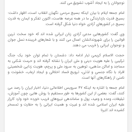
نوجوانان را به ایجاد آشوب تشویق می کنند.
امام جمعه ایلام با بیان اینکه بسیج مردمی نگهبان انقلاب است، اظهار داشت:
بسیج قدرت بازدارندگی ما در همه عرصه هاست، اکنون تفکر و ایمان به قدرت
بسیج در کشورهای آزادی خواه دنیا شکل گرفته است.
وی گفت: کشورهایی مدعی آزادی زنان ایرانی شده اند که خود سخت ترین
قوانین را برای شهروندانشان اعمال می کنند و با شعارهای فریبنده نسل جوان
و نوجوان ایرانی را فریب می دهند.
حجت الاسلام کریمی تبار ادامه داد: دشمنان با تمام توان خود یک جنگ
ترکیبی را علیه هویت دینی و ملی ایران را نشانه گرفته اند و حرمت شکنی به
مساجد و اماکن مذهبی، توهین به سرود ملی و پرچم، هویت زدایی شخصیتی
افراد با نگاه جنسی و لذتی، ترویج فساد اخلاقی و ایجاد ارعاب، خشونت و
نامنی از راهکارهای آنها است.
امام جمعه با اشاره به اینکه ۴۷ سرویس اطلاعاتی دنیا، اخبار ایران را رصد می
کنند، گفت: بعضی از این کشورها به طور مستقیم با روش هایی چون آموزش،
تبلیغات، وعده و وعید، پول و ساماندهی نیروهای فریب خورده خود وارد کارزار
علیه ایران اسلامی شده اند و غیرت و همیت ایرانی را به حقارت و تمسخر
کشیده اند./ایرنا