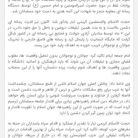
روایات غلط در مورد حضرت امیرالمومنین و امام حسین (ع) توسط دستگاه
رسانه ای معاویه منجر به شهادت این ائمه هدی به دست خود مسلمانان شد.
حجت الاسلام والمسلمین کریمی تبار یادآور شد: اکنون نیز قدرت رسانه ای
دشمن بالاست و به مدد همین تبلیغات دروغین و باطل را حق جلوه دادن، در
این ۲ ماه توسط منادیان آزادی حوادث و فجایع بی رحمانه ای در کشور شکل
گرفت که جایگاه انسانیت را پایمال کرد و رسانه های فاسق خارجی با تحریک
جوانان و نوجوانان فریب خورده به اهداف پلید خود می رسند.
امام جمعه ایلام تاکید کرد: جوانان و نوجوانان بدون تحلیل واقعیت ها، مغلوب
فضای مجازی و تبلیغات آن می شوند که باید فرهنگیان و اساتید دانشگاه با
تبیین واقعیت ها و اهداف شوم پشت پرده دشمنان، آنها را از این منجلاب
نجات دهند.
وی ادامه داد: چالش اصلی جهان اسلام ناشی از طمع مسلمانان، چشمداشت
آنها به غرب برای رفع مشکلات داخلی و ترس از ظاهر و قدرت دشمن است و
فاصله گرفتن از خداوند و معنویت سرنوشت شومی را برای انسان رقم خواهد
داد، در حالیکه دین اسلام راهبردهای زیادی برای اقتدار جامعه مسلمانان ترسیم
کرده است که در صورت تاسی از این راهبردها، جهان اسلام با تقویت اقتدار و
اتحاد خود توان زمین گیر کردن دشمن را دارد.
حجت الاسلام کریمی تبار با تقدیر از عملکرد و اقدام سپاه پاسداران در حمله به
مقرهای حزب کومله، تاکید کرد: این حرکت سپاه یکی از بهترین اقدامات در برابر
تحرکات تبلیغی این حزب کمونیستی بود که در خارج از مرزها، جوانان و