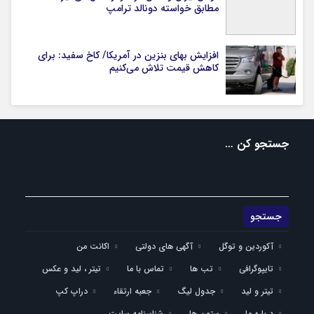
مطابق خواسته دونالد ترامپ
افزایش بهای بنزین در آمریکا/ کاخ سفید: برای
کاهش قیمت تلاش می‌کنیم
جستجو کن …
آکوردین و توگل
آگهی های دولتی
اکانت من
تایپوگرافی
تب ها
تماس با ما
تیتر ، لید و عکس
تیتر و لید
جدول لیگ
جعبه ارتقاء
دراپ کپ
درباره ما
ستون ها
شناسنامه سایت