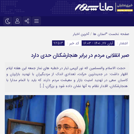
نام کاربری یا نشانی ایمیل
اینستاگرام
تلگرام
صفحه نخست
*استان ها
/
آخرین اخبار
انتشار :
آبان ۲۷, ۱۴۰۱ - ۱۶:۰۳
کد خبر :
92513
سروش
ایتا
صبر انقلابی مردم در برابر هنجارشکنان حدی دارد
رمز عبور
آپارات
حجت الاسلام والمسلمین اله نور کریمی تبار در خطبه های نماز جمعه این هفته ایلام
اظهار داشت: در جدیدترین حرکت، تعدادی اندک از مزدبگیران با تهدید بازاریان و
مرا به خاطر بسپار
کاسبان سعی در تهدید امنیت بازار و معیشت مردم دارند که باید با اتمام مدارا با
هنجارشکنان، اقتدار نظام به آنها نشان داده شود و بزرگان، […]