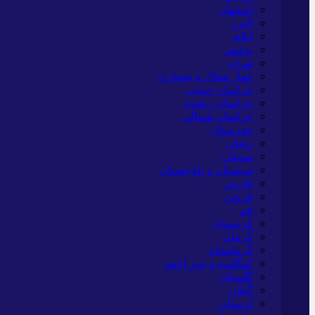
اصفهان
البرز
ایلام
بوشهر
تهران
چهار محال و بختیاری
خراسان جنوبی
خراسان رضوی
خراسان شمالی
خوزستان
زنجان
سمنان
سیستان و بلوچستان
فارس
قزوین
قم
کردستان
کرمان
کرمانشاه
کهگلویه و بویر احمد
گلستان
گیلان
لرستان