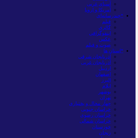
آسیای غربی
آمریکا و اروپا
*چندرسانه‌ای
فیلم
گالری
اینفوگرافی
عکس
صوت و فیلم
*استان ها
آذربایجان شرقی
آذربایجان غربی
اردبیل
اصفهان
البرز
ایلام
بوشهر
تهران
چهار محال و بختیاری
خراسان جنوبی
خراسان رضوی
خراسان شمالی
خوزستان
زنجان