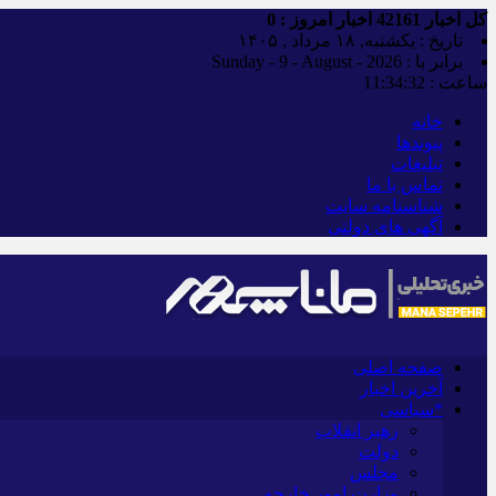
کل اخبار
42161
اخبار امروز :
0
تاریخ : یکشنبه, ۱۸ مرداد , ۱۴۰۵
برابر با : Sunday - 9 - August - 2026
ساعت :
11:34:33
خانه
پیوندها
تبلیغات
تماس با ما
شناسنامه سایت
آگهی های دولتی
صفحه اصلی
آخرین اخبار
*سیاسی
رهبر انقلاب
دولت
مجلس
وزارت امور خارجه