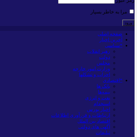
رمز عبور
مرا به خاطر بسپار
صفحه اصلی
آخرین اخبار
*سیاسی
رهبر انقلاب
دولت
مجلس
وزارت امور خارجه
احزاب و تشکلها
*اقتصادی
بانک ها
بیمه‌ها
نفت و انرژی
استخدام
اخبار بورس
ارتباطات و فن آوری اطلاعات
اقتصاد بین الملل
آگهی های دولتی
تبلیغات