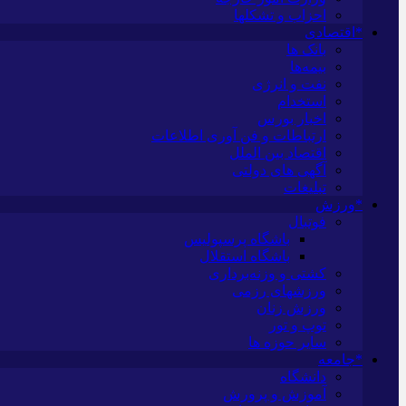
احزاب و تشکلها
*اقتصادی
بانک ها
بیمه‌ها
نفت و انرژی
استخدام
اخبار بورس
ارتباطات و فن آوری اطلاعات
اقتصاد بین الملل
آگهی های دولتی
تبلیغات
*ورزش
فوتبال
باشگاه پرسپولیس
باشگاه استقلال
کشتی و وزنه‌برداری
ورزشهای رزمی
ورزش زنان
توپ و تور
سایر حوزه ها
*جامعه
دانشگاه
آموزش و پرورش