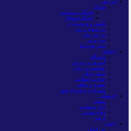
*ورزش
فوتبال
باشگاه پرسپولیس
باشگاه استقلال
کشتی و وزنه‌برداری
ورزشهای رزمی
ورزش زنان
توپ و تور
سایر حوزه ها
*جامعه
دانشگاه
آموزش و پرورش
بهداشت و درمان
سبک زندگی
حوادث، انتظامی
شهری و رفاهی
شهرداری و شورای شهر
*فرهنگی
مذهبی
ایثار و شهادت
دفاع مقدس
اربعین
*جهان
بین الملل