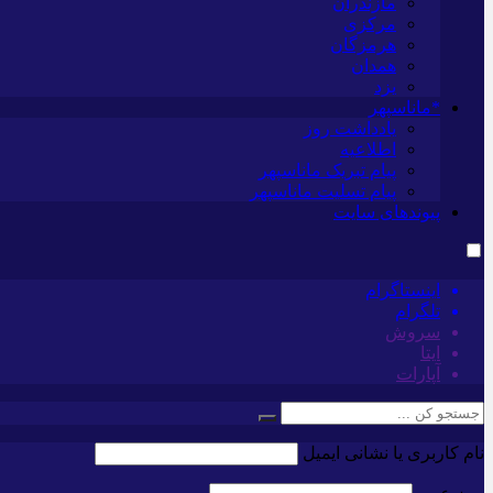
مازندران
مرکزی
هرمزگان
همدان
یزد
*ماناسپهر
یادداشت روز
اطلاعیه
پیام تبریک ماناسپهر
پیام تسلیت ماناسپهر
پیوندهای سایت
اینستاگرام
تلگرام
سروش
ایتا
آپارات
نام کاربری یا نشانی ایمیل