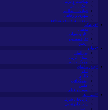
بهداشت و درمان
سبک زندگی
حوادث، انتظامی
شهری و رفاهی
شهرداری و شورای شهر
*فرهنگی
مذهبی
ایثار و شهادت
دفاع مقدس
اربعین
*جهان
بین الملل
آسیای غربی
آمریکا و اروپا
*چندرسانه‌ای
فیلم
گالری
اینفوگرافی
عکس
صوت و فیلم
*استان ها
آذربایجان شرقی
آذربایجان غربی
اردبیل