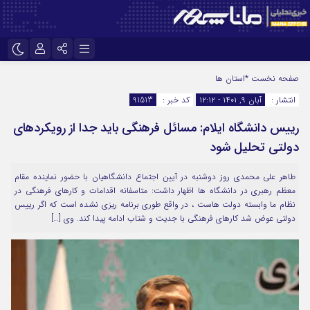
نام کاربری یا نشانی ایمیل
اینستاگرام
تلگرام
صفحه نخست
*استان ها
انتشار :
آبان ۹, ۱۴۰۱ - ۱۲:۱۲
کد خبر :
91513
سروش
ایتا
رییس دانشگاه ایلام: مسائل فرهنگی باید جدا از رویکردهای
رمز عبور
آپارات
دولتی تحلیل شود
طاهر علی محمدی روز دوشنبه در آیین اجتماع دانشگاهیان با حضور نماینده مقام
مرا به خاطر بسپار
معظم‌ رهبری در دانشگاه ها اظهار داشت: متاسفانه اقدامات و کارهای فرهنگی در
نظام ما وابسته دولت هاست ، در واقع طوری برنامه ریزی نشده است که اگر رییس
دولتی عوض شد کارهای فرهنگی با جدیت و شتاب ادامه پیدا کند. وی […]