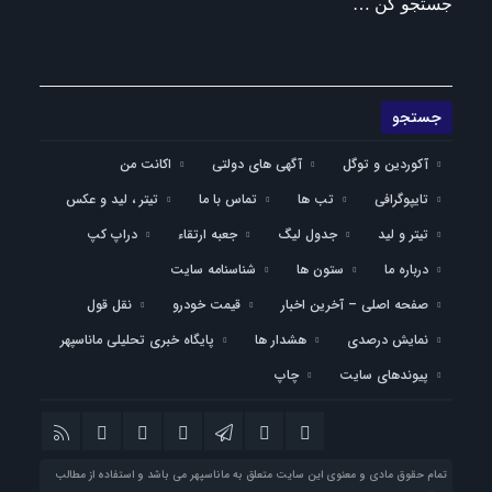
جستجو کن …
آکوردین و توگل
آگهی های دولتی
اکانت من
تایپوگرافی
تب ها
تماس با ما
تیتر ، لید و عکس
تیتر و لید
جدول لیگ
جعبه ارتقاء
دراپ کپ
درباره ما
ستون ها
شناسنامه سایت
صفحه اصلی – آخرین اخبار
قیمت خودرو
نقل قول
نمایش درصدی
هشدار ها
پایگاه خبری تحلیلی ماناسپهر
پیوندهای سایت
چاپ
تمام حقوق مادی و معنوی این سایت متعلق به ماناسپهر می باشد و استفاده از مطالب