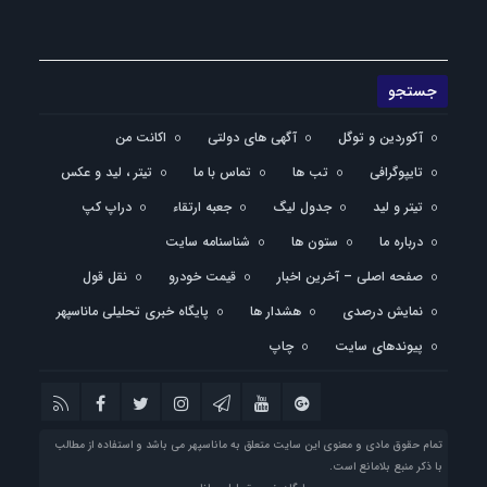
آکوردین و توگل
آگهی های دولتی
اکانت من
تایپوگرافی
تب ها
تماس با ما
تیتر ، لید و عکس
تیتر و لید
جدول لیگ
جعبه ارتقاء
دراپ کپ
درباره ما
ستون ها
شناسنامه سایت
صفحه اصلی – آخرین اخبار
قیمت خودرو
نقل قول
نمایش درصدی
هشدار ها
پایگاه خبری تحلیلی ماناسپهر
پیوندهای سایت
چاپ
تمام حقوق مادی و معنوی این سایت متعلق به ماناسپهر می باشد و استفاده از مطالب
با ذکر منبع بلامانع است.