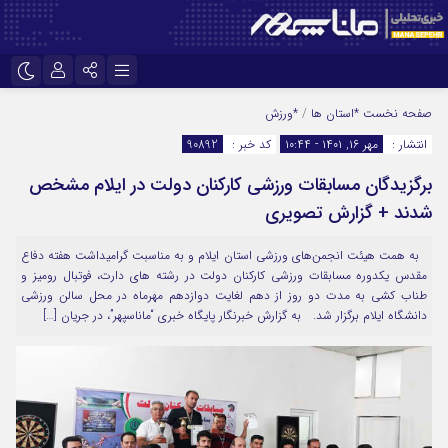
نام کاربری یا نشانی ایمیل
اینستاگرام
تلگرام
صفحه نخست
*استان ها
/
*ورزش
انتشار :
مهر ۱۶, ۱۴۰۱ - ۱۰:۴۴
کد خبر :
90892
سروش
ایتا
برگزیدگان مسابقات ورزشی کارکنان‌ دولت در ایلام‌ مشخص
رمز عبور
آپارات
شدند + گزارش تصویری
به همت هیئت انجمن‌های ورزشی استان ایلام و به مناسبت گرامیداشت هفته دفاع
مرا به خاطر بسپار
مقدس یکدوره مسابقات ورزشی کارکنان دولت در رشته های دارت، فوتبال رومیز و
طناب کشی به مدت دو روز از دهم لغایت دوازدهم مهرماه در محل سالن ورزشی
دانشگاه ایلام برگزار شد. به‌ گزارش خبرنگار پایگاه خبری‌ “ماناسپهر”، در جریان […]