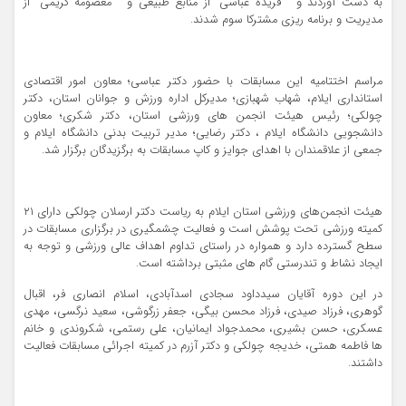
به دست آوردند و ” فریده عباسی” از منابع طبیعی و ” معصومه کریمی” از
مدیریت و برنامه ریزی مشترکا سوم شدند.
مراسم اختتامیه این مسابقات با حضور دکتر عباسی؛ معاون‌ امور اقتصادی
استانداری ایلام، شهاب شهبازی؛ مدیرکل اداره ورزش و جوانان استان، دکتر
چولکی؛ رئیس هیئت انجمن های ورزشی استان، دکتر شکری؛ معاون
دانشجویی دانشگاه ایلام ، دکتر رضایی؛ مدیر تربیت بدنی دانشگاه ایلام و
جمعی از علاقمندان با اهدای جوایز و کاپ مسابقات به برگزیدگان برگزار شد.
هیئت انجمن‌های ورزشی استان ایلام به ریاست دکتر ارسلان‌ چولکی دارای ۲۱
کمیته ورزشی تحت پوشش است و فعالیت چشمگیری در برگزاری مسابقات در
سطح گسترده دارد و همواره در راستای تداوم اهداف عالی ورزشی و توجه به
ایجاد نشاط و تندرستی گام های مثبتی برداشته است.
در این‌ دوره آقایان سیدداود سجادی اسدآبادی، اسلام انصاری فر، اقبال
گوهری، فرزاد صیدی، فرزاد محسن بیگی، جعفر زرگوشی، سعید نرگسی، مهدی
عسکری، حسن بشیری، محمدجواد ایمانیان، علی رستمی، شکروندی و خانم
ها فاطمه همتی، خدیجه چولکی و دکتر آزرم در کمیته اجرائی مسابقات فعالیت
داشتند.