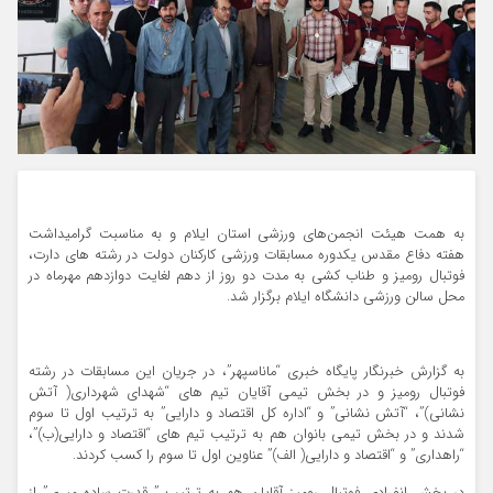
به همت هیئت انجمن‌های ورزشی استان ایلام و به مناسبت گرامیداشت
هفته دفاع مقدس یکدوره مسابقات ورزشی کارکنان دولت در رشته های دارت،
فوتبال رومیز و طناب کشی به مدت دو روز از دهم لغایت دوازدهم مهرماه در
محل سالن ورزشی دانشگاه ایلام برگزار شد.
به‌ گزارش خبرنگار پایگاه خبری‌ “ماناسپهر”، در جریان این مسابقات در رشته
فوتبال رومیز و در بخش تیمی آقایان تیم های “شهدای شهرداری( آتش
نشانی)”، “آتش نشانی” و “اداره کل اقتصاد و دارایی” به ترتیب اول تا سوم
شدند و در بخش تیمی بانوان هم به ترتیب تیم های “اقتصاد و دارایی(ب)”،
“راهداری” و “اقتصاد و دارایی( الف)” عناوین اول تا سوم را کسب کردند.
در بخش انفرادی فوتبال رومیز آقایان هم به ترتیب ” قدرت ساده‌ میری” از