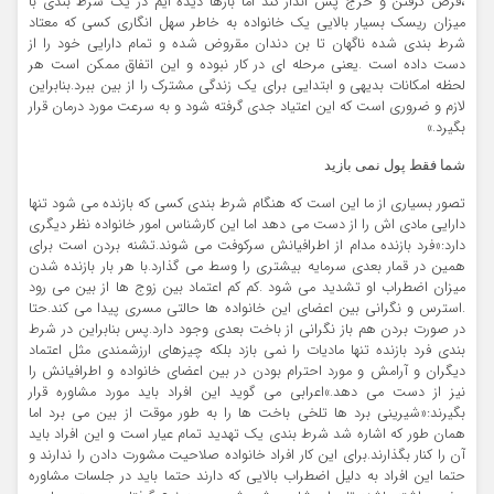
،قرض گرفتن و خرج پس انداز کند اما بارها دیده ایم در یک شرط بندی با
میزان ریسک بسیار بالایی یک خانواده به خاطر سهل انگاری کسی که معتاد
شرط بندی شده ناگهان تا بن دندان مقروض شده و تمام دارایی خود را از
دست داده است .یعنی مرحله ای در کار نبوده و این اتفاق ممکن است هر
لحظه امکانات بدیهی و ابتدایی برای یک زندگی مشترک را از بین ببرد.بنابراین
لازم و ضروری است که این اعتیاد جدی گرفته شود و به سرعت مورد درمان قرار
بگیرد.»
شما فقط پول نمی بازید
تصور بسیاری از ما این است که هنگام شرط بندی کسی که بازنده می شود تنها
دارایی مادی اش را از دست می دهد اما این کارشناس امور خانواده نظر دیگری
دارد:«فرد بازنده مدام از اطرافیانش سرکوفت می شوند.تشنه بردن است برای
همین در قمار بعدی سرمایه بیشتری را وسط می گذارد.با هر بار بازنده شدن
میزان اضطراب او تشدید می شود .کم کم اعتماد بین زوج ها از بین می رود
.استرس و نگرانی بین اعضای این خانواده ها حالتی مسری پیدا می کند.حتا
در صورت بردن هم باز نگرانی از باخت بعدی وجود دارد.پس بنابراین در شرط
بندی فرد بازنده تنها مادیات را نمی بازد بلکه چیزهای ارزشمندی مثل اعتماد
دیگران و آرامش و مورد احترام بودن در بین اعضای خانواده و اطرافیانش را
نیز از دست می دهد.»اعرابی می گوید این افراد باید مورد مشاوره قرار
بگیرند:«شیرینی برد ها تلخی باخت ها را به طور موقت از بین می برد اما
همان طور که اشاره شد شرط بندی یک تهدید تمام عیار است و این افراد باید
آن را کنار بگذارند.برای این کار افراد خانواده صلاحیت مشورت دادن را ندارند و
حتما این افراد به دلیل اضطراب بالایی که دارند حتما باید در جلسات مشاوره