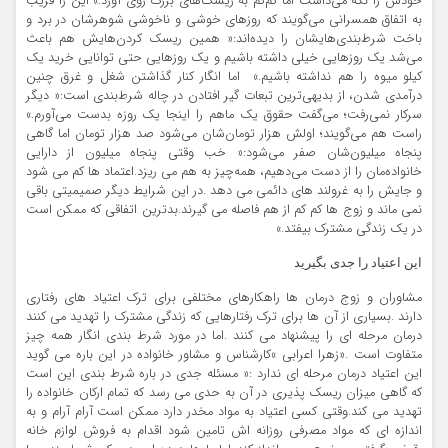
خودش را نگه می‌داشت اما کم‌کم به ریسک‌های بزرگ روی آورد.» این را قریب
به اتفاق همسرانی می‌گویند که روزهای خوشی و ناخوشی شوهرشان در برد و
باخت شرط‌بندی‌هایشان را دیده‌اند:« همین ریسک کردن‌هایش هم باعث
می‌شد یک روزهایی خیلی داشته باشیم و یک روزهایی حتی توانایی خرید یک
کیلو میوه را هم نداشته باشیم.» اما انگار کنار گذاشتن شغل و غرق چنین
درآمدی شدن، از بدیهی‌ترین تبعات گیر افتادن در چاله شرط‌بندی است:« دیگر
سرکار نمی‌رفت؛ می‌گفت حقوق یک ماهم را اینجا یک روزه بدست می‌آورم.»
راست هم می‌گویند؛ اولش هزار تومان‌شان می‌شود صد هزار تومان اما گاهی
پنجاه میلیون‌شان صفر می‌شود:« خب وقتی پنجاه میلیون از دارایی
خانواده‌مان را از دست می‌دهیم، همه‌چیز به هم می ریزد.اعتماد ها کم می شود
و جایش را به غرولند های دائمی می دهد .در این شرایط دیگر صمیمیتی باقی
نمی ماند و زوج ها کم کم از هم فاصله می گیرند.بدترین اتفاقی که ممکن است
در یک زندگی مشترک بیفتد.»
این اعتیاد را جدی بگیرید
مشاوران و زوج درمان ها راهکارهای مختلفی برای ترک اعتیاد های رفتاری
دارند .بسیاری از آن ها برای ترک رفتارهایی که زندگی مشترک را تهدید می کنند
درمان مرحله ای را پیشنهاد می کنند .اما در مورد شرط بندی انگار همه چیز
متفاوت است .«زهرا اعرابی »کارشناس و مشاور خانواده در این باره می گوید
این اعتیاد درمان مرحله ای ندارد :« مسئله جدی در باره شرط بندی این است
که گاهی میزان ریسک پذیری در آن به حدی می رسد که تمام ارکان خانواده را
تهدید می کند.وقتی کسی اعتیاد به مواد مخدر دارد ممکن است آرام آرام و به
اندازه ای که مواد مصرفی روزانه اش تامین شود اقدام به فروش لوازم خانه