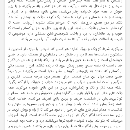
راستش را بخواهید همه چیز قابل حدس و پیش‌بینی است؛ اینکه وقتی
سرحال و خوشحال به خانه می‌آیند، به هر خواهشی بله می‌گویند و با روی
خوش با همه افراد خانواده رفتار می‌کنند، یعنی بازی، مسابقه و یا شرط را
برده‌اند و حالا حسابی سر کیف هستند. یک کیف موقت و توخالی .اما خدا
نکند در دور بعدی بازی‌ها، آنچه که می‌خواستند نشود؛ آن‌وقت است که
کیف‌شان حسابی ناکوک می‌شود. این رایج‌ترین حال و احوال کسانی است که
خوب و بد حالشان، به برد و باخت شرط‌بندی‌شان بستگی دارد؛ موضوعی که
قریب به اتفاقات افرادی که با آن‌ها معاشرت دارند، آن را تایید می‌کنند.
می‌گوید شرط کوچک و بزرگ ندارد؛ هر کسی که شرطی را ببازد، از کمترین تا
بیشترین، ساعت‌ها بعد از برد و باختش، حال متفاوتی از همیشه دارد. یا خیلی
خوشحال است و با همه به خوبی رفتار می‌کند یا اینکه باخته و همش در فکر و
خیال است که دفعه بعدی چطور پیش برود که بازنده نباشد. این را همسر یکی
از کسانی که معتاد به بازی‌های گروهی مثل مافیا است می‌گوید:« می‌دانید؟
خیلی بحث پول این میان نیست. برای همسر من، هرچه هست، تفریح و
سرگرمی است اما همین سرگرمی هم می‌تواند خواب و خوراک را از آدم بگیرد.
اینکه همه فکر و ذکر و زندگی‌اش، بردن در این بازی شود.» می‌گوید همه
وقت‌های خالی‌اش را قرار بازی می‌گذارد؛ زمان حضورش در خانه هم، مدام از
توانایی‌هایش در شکست حریف و بردن بازی تعریف می‌کند:« خلاصه اینکه
همه زندگی‌مان شده است راه و روش بردن و دور زدن مسیرهای منهتی به
شکست!» مدام فیلم بازی‌های خارجی را دانلود می‌کند تا از راه و روش آن‌ها در
بازی استفاده کند؛ انگار دیگر کار از یک بازی ساده گذشته است. آن‌ها آموزش
می‌بینند که بتوانند برنده شوند:« قدیم‌ترها می‌گفتند برد و باخت مهم نیست؛
اصل بازی مهمه. ولی انگار حالا فقط برای بردن بازی می‌کنند.» همین شوق و یا