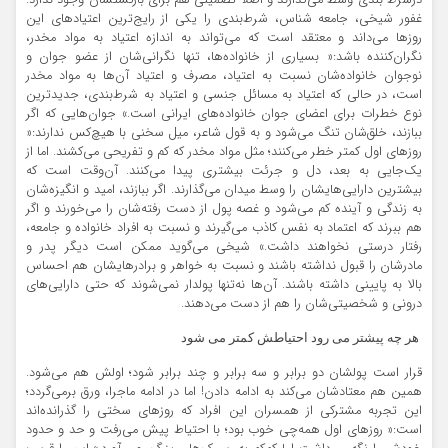
درشرط بندی وسط می‌گذارند و اصلا تضمینی هم برای بازگشتشان وجود ندارد.
غفور شیخی، جامعه شناس، شرط‌بندی را یکی از رایج‌ترین اعتیادهای این
روزها می‌داند و معتقد است که می‌تواند به اندازه اعتیاد به مواد مخدر،
نگران‌کننده باشد:« بسیاری از خانواده‌ها، تنها نگرانی‌شان از عضو جوان و
نوجوان خانواده‌شان نسبت به اعتیاد، مصرف و اعتیاد آن‌ها به مواد مخدر
است، در حالی که اعتیاد به مسائل جنسی و اعتیاد به شرط‌بندی، جدیدترین
نوع خطرات برای اعضای جوان خانواده‌های ایرانی است.» جوان‌هایی که اگر
ببازند، خلق‌شان تنگ می‌شود و به قول شاعر، میل سخنی با هیچ‌کس ندارند:«
روزهای اول کمتر خطر می‌کنند؛ مثل مواد مخدر که کم و تفریحی می‌کشند. اما از
یک‌جایی به بعد، دل و جرئت بیشتری پیدا می‌کنند. آن‌وقت است که
بیشترین دارایی‌هایشان را وسط میدان می‌گذارند. اگر ببازند، امید و انگیزه‌شان
به زندگی و آینده کم می‌شود و غصه پول از دست رفته‌شان را می‌خورند و اگر
هم ببرند که اعتماد به نفس کاذب می‌گیرند و نسبت به افراد خانواده و جامعه،
رفتار درستی نخواهند داشت.» شیخی می‌گوید ممکن است دیگر پدر و
مادرشان را قبول نداشته باشند و نسبت به خواهر و برادرهایشان هم احساس
بالا به پایینی داشته باشند. آن‌ها نه‌تنها پولدار نمی‌شوند که حتی دارایی‌های
درونی و شخصیتی‌شان را هم از دست می‌دهند.
هر چه پیشتر می رود احتیاطش کمتر می شود
قرار است پولشان دو برابر و سه برابر و چند برابر شود؛ اولش هم می‌شود.
همین هم معتادشان می‌کند به ادامه دادن! اما در ادامه ماجرا، ورق برمی‌گردد؛
این تجربه مشترکی از همسران این افراد که روزهای سختی را گذرانده‌اند
است:« روزهای اول همه‌چی خوب بود؛ با احتیاط پیش می‌رفت و حد و حدود