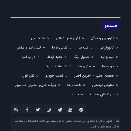
آکوردین و توگل
آگهی های دولتی
اکانت من
تایپوگرافی
تب ها
تماس با ما
تیتر ، لید و عکس
تیتر و لید
جدول لیگ
جعبه ارتقاء
دراپ کپ
درباره ما
ستون ها
شناسنامه سایت
صفحه اصلی – آخرین اخبار
قیمت خودرو
نقل قول
نمایش درصدی
هشدار ها
پایگاه خبری تحلیلی ماناسپهر
پیوندهای سایت
چاپ
تمام حقوق مادی و معنوی این سایت متعلق به ماناسپهر می باشد و استفاده از مطالب
با ذکر منبع بلامانع است.