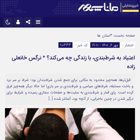
نام کاربری یا نشانی ایمیل
اینستاگرام
تلگرام
صفحه نخست
*استان ها
انتشار :
مهر ۶, ۱۴۰۱ - ۱۹:۱۱
کد خبر :
90333
سروش
ایتا
اعتیاد به شرط‌بندی، با زندگی چه می‌کند؟ * نرگس خانعلی
رمز عبور
آپارات
زاده
قبل‌ترها، همه‌چیز محدود به مکانی برای جمع شدن شرط‌بندان بود؛ شرط بر سر برد
مرا به خاطر بسپار
و باخت مسابقه، شرط‌های سیاسی و شرط‌بندی بر سر بازی! اما حالا دیگر همه‌چیز فرق
کرده است. پای قمار و شرط‌بندی به سایت‌ها و صفحات مجازی رسیده و شرایط برای
درگیر شدن در چنین ماجرایی، از آنچه بود، آسانتر شده […]