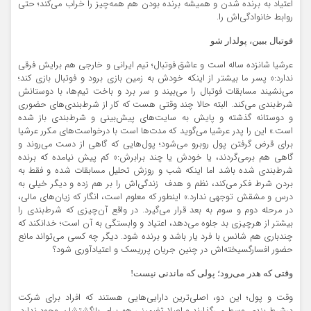
اعتیاد به برنده شدن و همیشه برنده بودن هم همه‌چیز را خراب می‌کند؛ حتی
روابط خانوادگی‌اش را.
فوتبال ببین، پولدار شو
عرشیا شانزده ساله است و عاشق فوتبال؛ تیم ایرانی و خارجی هم برایش فرقی
ندارد:« پسر ما بیشتر از اینکه خودش به زمین بازی برود و فوتبال بازی کند؛
می‌نشیند مسابقات فوتبال را می‌بیند و سر برد و باخت تیم‌ها، با دوستانش
شرط‌بندی می‌کند. البته حالا چند وقتی هست که کار از شرط‌بندی‌های حضوری
و دوستانه گذشته و پایش به سایت‌های پیش‌بینی و شرط‌بندی باز شده
است.» این را پدر عرشیا می‌گوید که مدت‌ها است با درخواست‌های مکرر عرشیا
برای قرض گرفتن پول روبرو می‌شود؛ پول‌هایی که گاهی از دست می‌روند و
گاهی هم برمی‌گردند، یا خودش یا چند برابرش:« کم پیش نیامده که برنده
شرط‌بندی شده باشد اما اینکه شب و روزش تحلیل مسابقات شده و فقط به
بردن شرط فکر می‌کند، نظم و هدف زندگی‌اش را بر هم زده و دیگر خیلی به
درس و مشقش توجهی ندارد.» اینطور که معلوم است، انگار که زیان‌های مالی،
در مرحله دوم و سوم به بعد قرار می‌گیرد. در واقع آن‌چیزی که شرط‌بندی را
بیشتر از هرچیزی بد جلوه می‌دهد، اعتیاد و وابستگی به آن است؛ خدانکند که
چندباری هم شانس با فرد یار باشد و برنده شود. دیگر چه کسی می‌تواند مانع
حضور افسارگسیخته‌اش در چنین جریان پرریسک و اعتیادآوری شود؟
وقتی که هدر می‌رود؛ پولی که ماندنی نیست!
وقت و پول؛ این دو، اصلی‌ترین دارایی‌هایی هستند که افراد برای شرکت