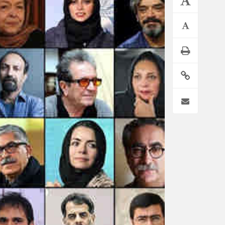
*فرهنگی
*جهان
مذهبی
بین الملل
ایثار و شهادت
آسیای غربی
دفاع مقدس
آمریکا و اروپا
اربعین