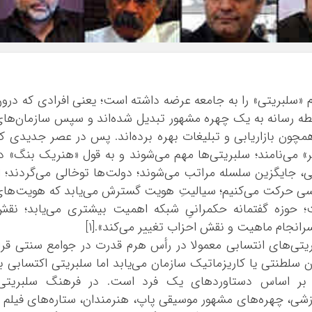
بوشهر
تهران
چهار محال و بخ
خراسان جنوبی
خراسان رضوی
 «سلبریتی» را به جامعه عرضه داشته است؛ یعنی افرادی که درو
خراسان شمالی
اسطه رسانه به یک چهره مشهور تبدیل شده‌اند و سپس سازمان‌ها
خوزستان
مچون بازاریابی و تبلیغات بهره برده‌اند. پس در عصر جدیدی ک
زنجان
ر» می‌نامند؛ سلبریتی‌ها مهم می‌شوند و به قول «هنریک بنگ» د
ی، جایگزین سلسله ‌مراتب می‌شوند؛ دولت‌ها توخالی می‌گردند؛ ا
سمنان
 حرکت می‌کنیم؛ سیالیتِ هویت گسترش می‌یابد که هویت‌ها
سیستان و بلو
ت؛ حوزه گفتمانه حکمرانیِ شبکه اهمیت بیشتری می‌یابد؛ نق
فارس
انجام ماهیت و نقش احزاب تغییر می‌کند».[۱]
قزوین
بریتی‌های انتسابی معمولا در رأس هرم قدرت در جوامع سنتی قرا
قم
ن سلطنتی یا کاریزماتیک سازمان می‌یابد اما سلبریتی اکتسابی ب
کردستان
بر اساس دستاوردهای یک فرد است. در فرهنگ سلبریتی،
کرمان
ورزشی، چهره‌های مشهور موسیقی پاپ، هنرمندان، ستاره‌های فیلم 