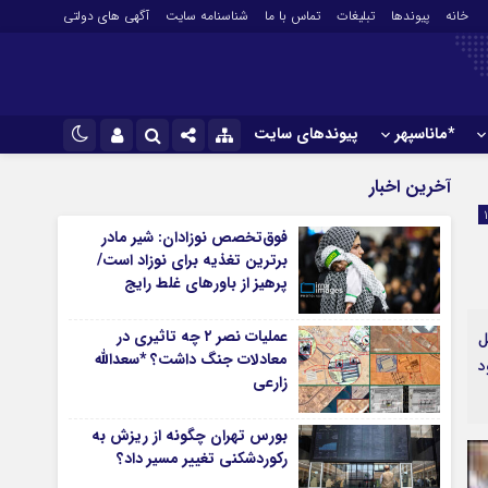
خانه
پیوندها
تبلیغات
تماس با ما
شناسنامه سایت
آگهی های دولتی
*ماناسپهر
پیوندهای سایت
*ورزش
نام کاربری یا نشانی ایمیل
اینستاگرام
آخرین اخبار
فوتبال
تلگرام
فوق‌تخصص نوزادان: شیر مادر
باشگاه پرسپولیس
برترین تغذیه برای نوزاد است/
رمز عبور
سروش
باشگاه استقلال
پرهیز از باورهای غلط رایج
کشتی و وزنه‌برداری
ایتا
عملیات نصر ۲ چه تاثیری در
ل
ورزشهای رزمی
مرا به خاطر بسپار
آپارات
معادلات جنگ داشت؟ *سعدالله
د
آوری اطلاعات
ورزش زنان
زارعی
لل
توپ و تور
ی
سایر حوزه ها
بورس تهران چگونه از ریزش به
رکوردشکنی تغییر مسیر داد؟
*جامعه