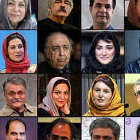
*چندرسانه‌ای
*استان ها
فیلم
آذربایجان شرق
گالری
آذربایجان غربی
اینفوگرافی
اردبیل
عکس
اصفهان
صوت و فیلم
البرز
ایلام