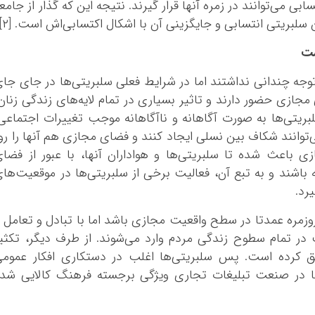
کرمانشاه
ی می‌توانند در زمره‌ آنها قرار گیرند. نتیجه این که گذار از جامع
کهگلویه و بویر
سلبریتی انتسابی و جایگزینی آن با اشکال اکتسابی‌اش است. [۲]
گلستان
ست
گیلان
وجه چندانی نداشتند اما در شرایط فعلی سلبریتی‌ها در جای جا
لرستان
ازی حضور دارند و تاثیر بسیاری در تمام لایه‌های زندگی زنان
مازندران
سلبریتی‌ها به صورت آگاهانه و ناآگاهانه موجب تغییرات اجتماعی
مرکزی
وانند شکاف بین نسلی ایجاد کنند و فضای مجازی هم آنها را رو
هرمزگان
 باعث شده تا سلبریتی‌ها و هواداران آنها، با عبور از فضا
همدان
 باشند و به تبع آن، فعالیت برخی از سلبریتی‌ها در موقعیت‌ها
یزد
رد.
زمره عمدتا در سطح واقعیت مجازی باشد اما با تبادل و تعامل 
 در تمام سطوح زندگی مردم وارد می‌شوند. از طرف دیگر، تکثی
 کرده است. پس سلبریتی‌ها اغلب در دستکاری افکار عمومی
ها در صنعت تبلیغات تجاری ویژگی برجسته‌ فرهنگ کالایی شد