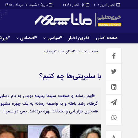
اخبار امروز :
کل اخبار
تاریخ : شنبه, ۱۷ مرداد , ۱۴۰۵
42161
0
صفحه اصلی
آخرین اخبار
*سیاسی
*اقتصادی
*ورز
صفحه اصلی
آخرین اخبار
صفحه نخست
*استان ها
/
*فرهنگی
با سلبریتی‌ها چه کنیم؟
ظهور رسانه و صنعت سینما پدیده نوینی به نام «سلبری
گرفته، رشد یافته‌ و به واسطه رسانه به یک چهره مشهور
همچون بازاریابی و تبلیغات بهره برده‌اند. پس در عصر […]