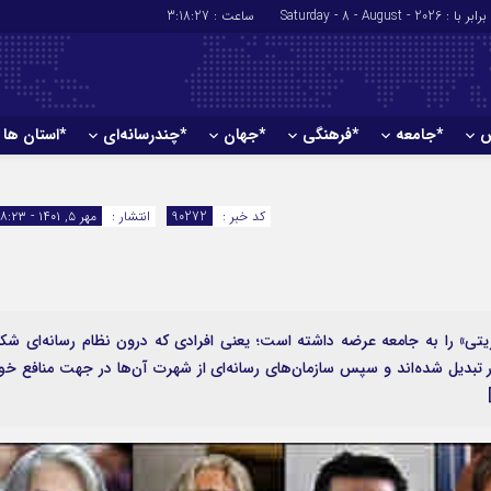
برابر با : Saturday - 8 - August - 2026
ساعت :
3:18:28
ش
*جامعه
*فرهنگی
*جهان
*چندرسانه‌ای
*استان ها
*سیاسی
*اقتصادی
رهبر انقلاب
بانک ها
کد خبر :
90272
انتشار :
مهر ۵, ۱۴۰۱ - ۱۸:۲۳
دولت
بیمه‌ها
مجلس
نفت و انرژی
وزارت امور خارجه
استخدام
احزاب و تشکلها
اخبار بورس
تی» را به جامعه عرضه داشته است؛ یعنی افرادی که درون نظام رسانه‌ای شک
 تبدیل شده‌اند و سپس سازمان‌های رسانه‌ای از شهرت آن‌ها در جهت منافع خو
ارتباطات و فن 
اقتصاد بین الم
آگهی های دولت
تبلیغات