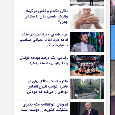
دانشگاه
تنگی انگشتر و کفش در گرما؛
آموزش و پرورش
واکنش طبیعی بدن یا هشدار
جدی؟
بهداشت و درمان
سبک زندگی
غریب‌آبادی: دیپلماسی در جنگ
حوادث، انتظامی
ادامه دارد، اما با ادبیاتی متناسب
با شرایط جنگی
شهری و رفاهی
شهرداری و شورای شهر
رضایی: یک درصد بودجه فوتبال
را به والیبال نشسته بدهید
*ماناسپهر
ی
یادداشت روز
دفتر حفاظت منافع ایران در
اطلاعیه
قاهره: ترامپ اکنون التماس
پیام تبریک ماناسپهر
توافقی را می‌کند که خودش
پیام تسلیت ماناسپهر
ویران کرد
اردوغان: توافقنامه مکه پذیرای
پیوندهای سایت
مشارکت کشورهای دوست است