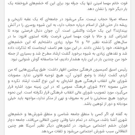
فوت خانم مهسا امینی تنها یک جرقه بود برای این که خشم‌های فروخفته یک
بار دیگر خود را نشان دهد.
مساله صرفا حجاب نیست. مگر می‌شود در جامعه‌ای که یک عقبه تاریخی و
ریشه دار حتی قبل از اسلام درباره حجاب دارد، به این شیوه روسری را در آتش
بیندازند؟! این یک حرکت واکنشی است. آن جوان دنبال فرصتی بوده تا
اعتراض کند و حالا با فوت مهسا امینی فرصت یافته استوی افزود: ما در
سال‌های گذشته نظیر ۹۶ و ۹۸ موارد زیادی داشته‌ایم که این خشم‌های
فروخفته، خود را نشان دادند. در این مورد هم تاسف اینجاست که تذکرات داده
شد و نقدهای زیادی به شیوه برخورد گشت ارشاد مطرح شد و بسیاری از جمله
خود من چندین بار در این باره هشدار دادیم، اما متاسفانه گوش شنوایی نبود.
رئیس اسبق کمیسیون فرهنگی مجلس اظهار داشت: طبق پیگیری‌هایی که من
کردم، گشت ارشاد با وضع کنونی آن، هیچ توجیه قانونی ندارد. مصوبات
شورای عالی انقلاب فرهنگی هیچ اشاره‌ای به این نوع گشت ارشاد نکرده و
حتی مصوبه ۴۲۷ شورای فرهنگ عمومی که در این زمینه مورد اشاره قرار
می‌گیرد، مورد تصویب شورای عالی انقلاب فرهنگی قرار نگرفته است. این نحوه
برخورد هیچ سنخیتی با امر به معروف و نهی از منکر ندارد، مواجهه باید خیلی
مودبانه و دور از توهین باشد.
به گفته او، اگر کسی با منطق جامعه شناسی و منطق شورش‌ها و خشم‌های
شهری آشنا باشد، می‌داند در تمام دنیا وقتی چنین اتفاقی می‌افتد، جامعه دچار
فوران خشم اجتماعی می‌شود. در کشورهای دیگر نظیر آمریکا هم چنین
اتفاقاتی سبب شورش اجتماعی می‌شود و تلفات می‌دهد.