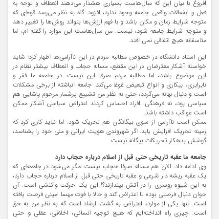
افروغ با بیان این که سال‌هاست بسیاری هشدار می‌دهند انعطاف و توجه به
فعل و انفعالات واقعی جامعه وجود ندارد، افزود: گاه به نظر می‌رسد قوه‌ای که
متوجه شرایط زمان و مکان باشد و با فهم ارزش‌ها بتواند روش‌ها را تغییر دهد
و متوجه شرایط جامعه شود، نیست. من سال‌هاست این موارد را گفته ام، اما
متاسفانه هیچ اتفاقی نمی افتد.
این استاد دانشگاه در خصوص مطالبه مردم در این ناآرامی‌ها اظهار کرد: شاید
خواسته آشکار معترضان در این مقطع، مساله حجاب و انعطاف بیشتر نظام در
این موضوع باشد، اما مطالبه مردم صرفا این نیست. در جامعه ما فقر و
نابرابری، بیکاری و انواع تبعیض غوغا می‌کند. جامعه انباشته از برخی مشکلات
است و دنبال بهانه می‌گردد، حتی به نظر من تشییع پرشمار مرحوم پاشایی هم
سیاسی بود، نه فرهنگی. افراد احساس کردند اعتراض سیاسی آشکار ممکن
است عواقب داشته باشد.
ممکن است ناآرامی‌ از سوی بیگانگان هم تحریک شود. اما نباید کاری کرد که
زمینه تحریک افزایش یابد. اگر شهروندی هویت ایرانی و ملی خود را بشناسد،
گوشش بدهکار تحریکات بیگانه نیست
جامعه ما عقبه تاریخی حتی قبل از اسلام درباره حجاب دارد
وی ادامه داد: الان هم مساله صرفا حجاب نیست. مگر می‌شود در جامعه‌ای که
یک عقبه ریشه دار شرعی و عقبه تاریخی حتی قبل از اسلام درباره حجاب دارد،
به این شیوه روسری را در آتش بیندازند؟! این یک حرکت واکنشی است. آن
جوان دنبال فرصتی بوده تا اعتراض کند و حالا با فوت مهسا امینی فرصت یافته
است. تنها یکی از موارد، اعتراض به گشت ارشاد است که به نظر من به حق
است. چیزی راه انداخته‌ایم که هیچ توجیه انسانی، اخلاقی، عقلی و حتی