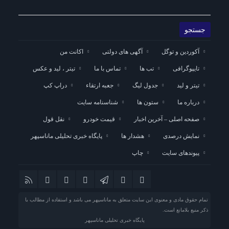
آکوردین و توگل
آگهی های دولتی
اکانت من
تایپوگرافی
تب ها
تماس با ما
تیتر ، لید و عکس
تیتر و لید
جدول لیگ
جعبه ارتقاء
دراپ کپ
درباره ما
ستون ها
شناسنامه سایت
صفحه اصلی – آخرین اخبار
قیمت خودرو
نقل قول
نمایش درصدی
هشدار ها
پایگاه خبری تحلیلی ماناسپهر
پیوندهای سایت
چاپ
تمام حقوق مادی و معنوی این سایت متعلق به ماناسپهر می باشد و استفاده از مطالب با
ذکر منبع بلامانع است.
پایگاه خبری تحلیلی ماناسپهر