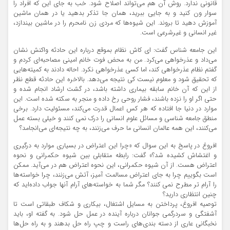
قانونی ندارد. روش آن هم می‌تواند اصلاح شود. خب به جای این که افراد را
سوار ون کنید و به جایی ببرید، همان جا تذکر بدهید یا در همان ماشین
آموزش دهید تا بروند. این شیوه‌ها که مردی زن نامحرم را در ماشین بیندازد،
غیر انسانی و غیرشرعی است.
این جامعه شناس گفت: ای کاش نظام بموقع درباره این حادثه واکنش نشان
می‌داد و عذرخواهی می‌کرد. من به محض فوت خانم امینی مصاحبه‌ای کردم و
گفتم نظام عذرخواهی کند، اما کسی عذرخواهی نکرد. احاله دادند به کمیته‌هایی
که تحقیق شود و معلوم نیست کی نتیجه می‌دهد. بالاخره این حادثه قطع نظر
از این که آن خانم سابقه بیماری داشته باشد، در گشت ارشاد انجام شده و
حتی اگر او را نزده باشند، فشار روحی رخ داده و منجر به سکته شده است. این
موارد در دنیا جا افتاده که هر کس اعمال قدرت می‌کند، مسئولیت دارد. برخی
منطق جامعه شناسی و مسائل علوم انسانی را درک نمی کنند و خیلی بسته عمل
می‌کنند، این همه عالمان انسانی ما حرف می‌زنند، به چه نتیجه‌ای می‌انجامد؟
افروغ در پاسخ به این سوال که «چرا این اعتراض در بسیاری موارد به درگیری
و اغتشاش کشیده شد؟» گفت: رابطه متقابلی بین شیوه حکمرانی و نحوه
اعتراض هست. از آن شیوه حکمرانی، این نحوه اعتراض هم در می‌آید. ممکن
است بگوییم چرا به جای اعتراض مسالمت آمیز، آتش می‌زنند، چرا خواسته‌ها
را آرام تر مطرح نمی کنند؟ مگر شما به خواسته‌های آرام آنها جواب داده‌اید که
چنین انتظاری دارید؟
توصیه افروغ، پرداختن به مسایل اشتغال، بیکاری و شکاف طبقاتی است تا
آشفتگی و سردرگمی جوانان درباره آینده در عمل حل شود. به گفته او، باید
نخبگانی عاری از دسته بندی‌های راست و چپ راه حل بدهند و به راه حل‌ها