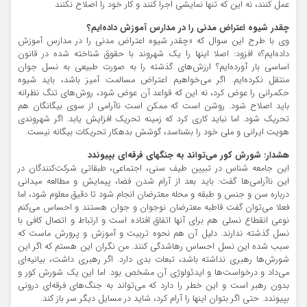
عمل کنند، نه این که تنها نمایشی اجرا کنند و کار خود را اصلاح نکنند
چقدر شیوه اعتراض مدنی را در مدارس آموزش داده‌ایم؟
وی با طرح این سوال که «چقدر شیوه اعتراض مدنی را در مدارس آموزش
داده‌ایم؟» افزود: اصلا اینها را یک شهروند با حقوق شناخته شده در قانون
اساسی بار آورده‌ایم؟ ارزش‌های گذشته را به صورت طبیعی به نسل جوان
منتقل نکرده‌ایم. اگر می‌خواهیم اعتراض مسالمت آمیز باشد، باید شیوه
حکمرانی را عوض کرد، نه این که قواعد آن عوض شود، روش‌های تنگ نظرانه
باید اصلاح شود. روشن است که ممکن است ناآرامی از سوی بیگانگان هم
تحریک شود. اما نباید کاری کرد که زمینه تحریک افزایش یابد. اگر شهروندی
هویت ایرانی و ملی خود را بشناسد، گوشش بدهکار تحریکات بیگانه نیست.
هشدار: شورش کور می‌تواند به جنگهای فرقه‌ای بپیوندد
این جامعه شناس در تبیین طیف سنی، اجتماعی، طبقاتی شرکت‌کنندگان در
این ناآرامی‌ها گفت: باید بعد از آرام شدن فضا، پیمایش و مطالعه میدانی
درباره سن و جنس و طبقه و محله معترضان انجام شود تا دقیق معلوم شود، اما
فعلا می‌توان گفت قاطبه معترضان نوجوان و جوان هستند و احساس می‌کنم
نوعی انقطاع نسلی هم برای آنها اتفاق افتاده است و ارتباط و اتصال کافی با
نسل گذشته ندارند. دلیل آن هم نحوه تربیت و آموزش و پرورش ماست که
سبب شده این نسل احساس رهاشدگی کنند. من نگران این هستم که اگر این
شورش‌ها رهبری نداشته باشد، تبعات بدی دارد. اگر رهبری داشت، بیانیه‌ای
می‌داد و درخواست‌ها و ایدئولوژی آن مشخص بود. اما این یک شورش کور و
بدون رهبر است و این خطر را دارد که می‌تواند به جنگ‌های فرقه‌ای درونی
بپیوندد. حتی اگر بتوان اینها را آرام کرد، شاید در مسایل دیگر سر باز کند.