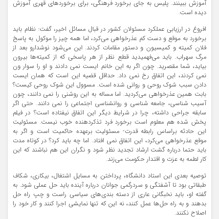
آموزش ببینند. پلیس به جای برخورد فرهنگی، برای برخوردهای قهری آموزش
دیده است.
افروغ در ارزیابی عملکرد مسئولان کشور در قبال مسائل اخیر، گفت: نظام باید
برخورد به موقع و دست کم عذرخواهی می‌کرد، اما همه چیز را موکول به پاسخ
فلان کمیته و کمیسیون و دستور مقامات کردند. این می‌شود نوشدارو بعد از
مرگ سهراب. باید می‌فهمیدید قطع نظر از هر پاسخی که از کمیته‌ها بیرون
بیاید، شما مقصرید. چون اگر به این خانم ایست نمی دادند و او را سوار ون
نمی کردند، این اتفاق رخ نمی داد. حداقل قضیه این است که همان ایست
دادن سبب شوک روحی و روانی شده است. مسوول این شوک روحی کیست؟
بابت همین عذرخواهی می‌کردید. اما مساله به این روشنی را نمی دانند، چون
آسیب شناسی، جامعه شناسی و روانشناسی اجتماعی را نمی دانند. حتی اگر
سابقه جراحی داشته، چرا در شرایط دیگر این اتفاق نیفتاده است؟ در فیلم
پخش شده هم معلوم است برخورد فرد تذکردهنده خوب نیست. مسئولیت
این حادثه براساس رابطه قدرت- مسئولیت برعهده حاکمیت است و اگر به
موقع عذرخواهی می‌کرد، این اتفاق نمی افتاد. اما چه باید کرد؟ در کوتاه مدت
باید حتما درباره گشت ارشاد تجدید نظر شود و نگران این هم نباشند که این
کار لطمه به عزت و اقتدار حکومت می‌زند.
توصیه بعدی این استاد دانشگاه، پرداختن به مسایل اشتغال، بیکاری، شکاف
طبقاتی بود تا آشفتگی و سردرگمی جوانان درباره آینده باید حل عملی شود. به
گفته او، باید نخبگانی عاری از دسته بندی‌های سیاسی راست و چپ راه حل
بدهند و به راه حل‌ها عمل کنند، نه این که تنها نمایشی اجرا کنند و کار خود را
اصلاح نکنند.