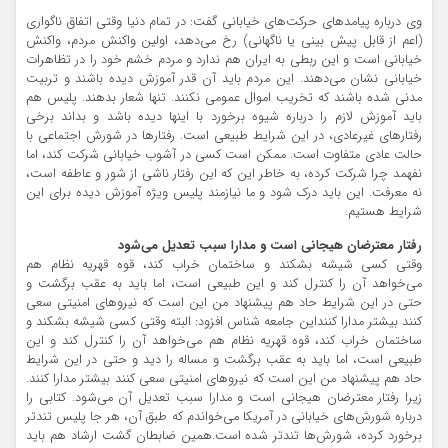
وی درباره پیامدهای حرکت‌های خیابانی گفت: در تمام دنیا وقتی اتفاق ناگواری
(اعم از قابل پیش بینی یا ناگهانی) رخ می‌دهد، اولین واکنش مردم، واکنش
خیابانی است و این ربطی به ایران هم ندارد و مردم خشم خود را در تظاهرات
خیابانی نشان می‌دهند. این مردم باید آن قدر آموزش دیده باشند و تربیت
مدنی شده باشند که تخریب اموال عمومی نکنند. تنها شعار بدهند. پلیس هم
باید آموزش لازم را درباره شیوه برخورد با اینها دیده باشد و بداند برخی
رفتارهای غیرعادی، در این شرایط طبیعی است. رفتارها در شورش اجتماعی با
حالت عادی متفاوت است. ممکن است کسی در آشوب خیابانی شرکت کند، اما
نفهمد چرا شرکت کرده، به خاطر این که این رفتار ناشی از شور و عاطفه است،
نه معرفت. این باید درک شود و ما نیازمند پلیس ویژه آموزش دیده برای این
شرایط هستیم.
رفتار معترضان هیجانی است و مدارا سبب تعدیل می‌شود
وقتی کسی شیشه بشکند و ساختمان خراب کند، قوه قهریه نظام هم
می‌خواهد آن را کنترل کند و این طبیعی است، اما باید به عقب برگشت و
حتی در این شرایط حاد هم پیشنهاد من این است که نیروهای امنیتی سعی
کنند بیشتر مدارا کننداین جامعه شناس افزود: البته وقتی کسی شیشه بشکند و
ساختمان خراب کند، قوه قهریه نظام هم می‌خواهد آن را کنترل کند و این
طبیعی است، اما باید به عقب برگشت و مساله را دید و حتی در این شرایط
حاد هم پیشنهاد من این است که نیروهای امنیتی سعی کنند بیشتر مدارا کنند.
زیرا رفتار معترضان هیجانی است و مدارا سبب تعدیل آن می‌شود. کتابی را
درباره شورش‌های خیابانی در آمریکا می‌خواندم که طبق آن، هر جا پلیس تندتر
برخورد کرده، شورش‌ها تندتر شده است.همین ضابطان گشت ارشاد هم باید