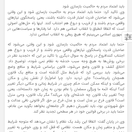
باید اعتماد مردم به حاکمیت بازسازی شود
وی تاکید کرد: حتما باید اعتماد مردم به حاکمیت بازسازی شود و این وقتی
می‌شود که صاحبان قدرت اعتبار قدرت داشته باشند، یعنی پاسخگوی نیازهای
واقعی مردم باشند و از فریب و دروغ هم اجتناب کنند. اینها راه حل‌های اصولی
است که اتفاقا انطباق با انقلاب اسلامی هم دارد. اما رفتارها و سیاست‌هایی در
جمهوری اسلامی می‌بینیم که هیچ ربطی به انقلاب اسلامی ندارد.
حتما باید اعتماد مردم به حاکمیت بازسازی شود و این وقتی می‌شود که
صاحبان قدرت پاسخگوی نیازهای واقعی مردم باشند و از فریب و دروغ هم
اجتناب کنندافروغ در پاسخ به سوال دیگری با تاکید بر این که «تجدید نظر در
برخی روش‌ها به هیچ وجه سبب خدشه به نظام نمی شود»، توضیح داد:
اخلاق کشف و قانون وضع می‌شود، قانون براساس شرایط و منافع وضع
می‌شود. باید بررسی کرد که شرایط مثل گذشته است و منافع یک قانون
همچنان پابرجاست؟ جای تردید دارد. چرا امام(ره) از نقش زمان و مکان
می‌گفت و اینکه ممکن است حکم چیزی در شرایط زمانی و مکانی دیگر تغییر
کند؟ اینکه ائمه ما ویژگی مسلمان را عالم بودن به زمان خود دانسته‌اند، یعنی
چه؟ تغییر یک قانون چه خدشه‌ای وارد می‌کند؟ مگر یک قانون، وحی منزل
است؟ قانون فرع بر عدل است و عدل، فرع بر حق. اگر قانونی نافی عدالت و
حق شهروندی بود، باید تغییرش دهیم. اگر جامعه‌ای بخواهد بگوید من عادلم،
حتما باید در برخی قوانین خود در هر سطحی تجدید نظر کند.
وی در پایان گفت: اتفاقا این رشد یک نظام را نشان می‌دهد که متوجه شرایط
سیال و متغیر زمان و مکان هست. نظامی که قفل کند و روی خوشی به تغییر