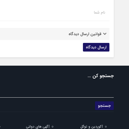
نام شما
قوانین ارسال دیدگاه
جستجو کن …
آکوردین و توگل
آگهی های دولتی