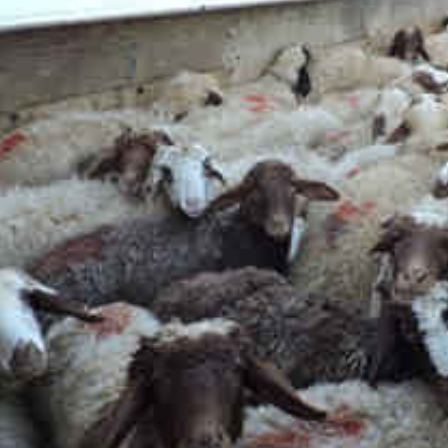
*چندرسانه‌ای
*استان ها
فیلم
آذربایجان شرق
گالری
آذربایجان غربی
اینفوگرافی
اردبیل
عکس
اصفهان
صوت و فیلم
البرز
ایلام