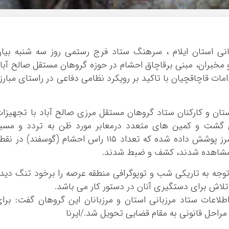
بوشهر
تهران
چهار محال و بخ
انی استان ایلام ، سرهنگ ستاد فرج رستمی روز سه شنبه بیا
خراسان جنوبی
 و مخبران، مبنی برقاچاق احشام در حوزه گروهان مستقل صالح آبا
خراسان رضوی
دامات قاچاقچیان با تاکید بر رویکرد نظامی دفاعی در راستای مبارز
خراسان شمالی
خوزستان
ستان و کارکنان ستاد گروهان مستقل مرزی صالح آباد با تجهیزا
زنجان
ی گشت و کمین های متعدد درمعابر مورد ظن به تردد و مسی
سمنان
قاچاقچیان ضمن اجرای طرح مهار و انسداد مرز پوشش داده شده که تعداد ۱۱۵ راس احشام (گوسفند) در ن
سیستان و بلو
مشاهده شدند، کشف و ضبط شدند.
فارس
قزوین
با توجه به تاریکی شب و توپوگرافی منطقه عرصه را برخود تنگ دید
تلاش برای دستگیری آنان در دستور کار می باشد.
قم
لاعات ستاد مرزبانی استان و مرزبانان این گروهان گفت: برا
کردستان
احل قانونی به مقام قضایی تحویل شد./ایرنا
کرمان