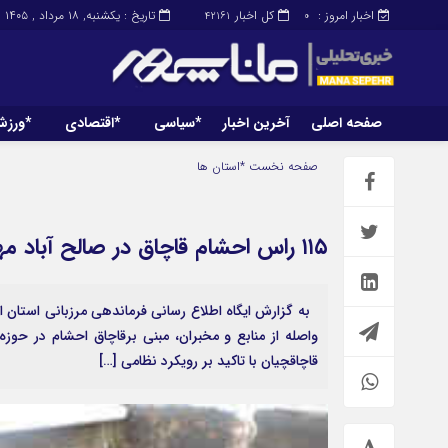
اخبار امروز :
کل اخبار
تاریخ : یکشنبه, ۱۸ مرداد , ۱۴۰۵
42161
0
صفحه اصلی
آخرین اخبار
*سیاسی
*اقتصادی
*ورز
صفحه اصلی
آخرین اخبار
صفحه نخست
*استان ها
۱۱۵ راس احشام قاچاق در صالح آباد مهران کشف شد
به گزارش ایگاه اطلاع رسانی فرماندهی مرزبانی استان ا
واصله از منابع و مخبران، مبنی برقاچاق احشام در حوزه
قاچاقچیان با تاکید بر رویکرد نظامی […]