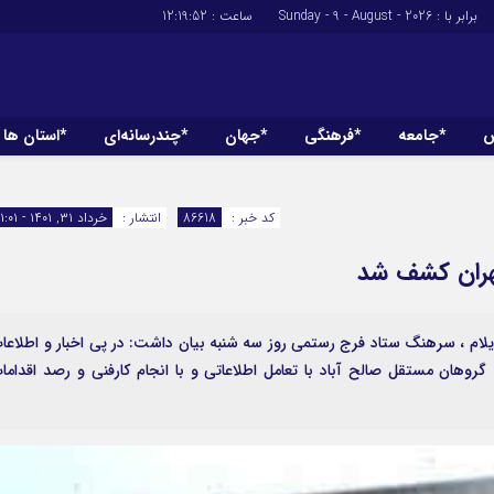
برابر با : Sunday - 9 - August - 2026
ساعت :
12:19:53
ش
*جامعه
*فرهنگی
*جهان
*چندرسانه‌ای
*استان ها
*سیاسی
*اقتصادی
رهبر انقلاب
بانک ها
کد خبر :
86618
انتشار :
خرداد ۳۱, ۱۴۰۱ - ۱۱:۰۱
دولت
بیمه‌ها
مجلس
نفت و انرژی
وزارت امور خارجه
استخدام
احزاب و تشکلها
اخبار بورس
یلام ، سرهنگ ستاد فرج رستمی روز سه شنبه بیان داشت: در پی اخبار و اطلاعا
 گروهان مستقل صالح آباد با تعامل اطلاعاتی و با انجام کارفنی و رصد اقداما
ارتباطات و فن 
اقتصاد بین الم
آگهی های دولت
تبلیغات