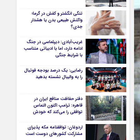
دانشگاه
تنگی انگشتر و کفش در گرما؛
آموزش و پرورش
واکنش طبیعی بدن یا هشدار
جدی؟
بهداشت و درمان
سبک زندگی
غریب‌آبادی: دیپلماسی در جنگ
حوادث، انتظامی
ادامه دارد، اما با ادبیاتی متناسب
با شرایط جنگی
شهری و رفاهی
شهرداری و شورای شهر
رضایی: یک درصد بودجه فوتبال
را به والیبال نشسته بدهید
*ماناسپهر
ی
یادداشت روز
دفتر حفاظت منافع ایران در
اطلاعیه
قاهره: ترامپ اکنون التماس
پیام تبریک ماناسپهر
توافقی را می‌کند که خودش
پیام تسلیت ماناسپهر
ویران کرد
اردوغان: توافقنامه مکه پذیرای
پیوندهای سایت
مشارکت کشورهای دوست است