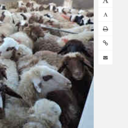
*فرهنگی
*جهان
مذهبی
بین الملل
ایثار و شهادت
آسیای غربی
دفاع مقدس
آمریکا و اروپا
اربعین