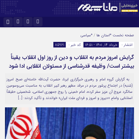
نام کاربری یا نشانی ایمیل
اینستاگرام
تلگرام
صفحه نخست
*استان ها
/
*سیاسی
انتشار :
خرداد ۱۴, ۱۴۰۱ - ۱۶:۵۱
کد خبر :
85961
سروش
ایتا
گرایش امروز مردم به انقلاب و دین از روز اول انقلاب یقیناً
رمز عبور
آپارات
بیشتر است/ وظیفه قدرشناسی از مسئولان انقلابی ادا شود
به گزارش گروه امام و رهبری خبرگزاری ایرنا، حضرت آیت‌الله خامنه‌ای صبح امروز
مرا به خاطر بسپار
(شنبه) در اجتماع پرشور مردم در مرقد مطهر رهبر کبیر انقلاب به مناسبت سی‌وسومین
سالگرد عروج آن عزیز سفر کرده، امام خمینی را روح جمهوری اسلامی، شخصیتی حقیقتاً
استثنایی وامامِ «دیروز و امروز و فردای ملت ایران» خواندند و تأکید کردند: […]