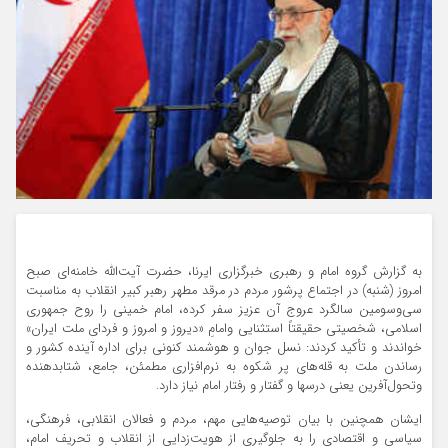
به گزارش گروه امام و رهبری خبرگزاری ایرنا، حضرت آیت‌الله خامنه‌ای صبح
امروز (شنبه) در اجتماع پرشور مردم در مرقد مطهر رهبر کبیر انقلاب به مناسبت
سی‌وسومین سالگرد عروج آن عزیز سفر کرده، امام خمینی را روح جمهوری
اسلامی، شخصیتی حقیقتاً استثنایی وامامِ «دیروز و امروز و فردای ملت ایران»
خواندند و تأکید کردند: نسل جوان و هوشمند کنونی برای اداره آینده کشور و
رساندن ملت به قله‌های پر شکوه به نرم‌افزاری مطمئن، جامع، شتابدهنده
وتحول‌آفرین یعنی درسها و گفتار و رفتار امام نیاز دارد.
ایشان همچنین با بیان توصیه‌هایی مهم، مردم و فعالان انقلابی، فرهنگی،
سیاسی و اقتصادی را به جلوگیری از هویت‌زدایی از انقلاب و تحریف امام،