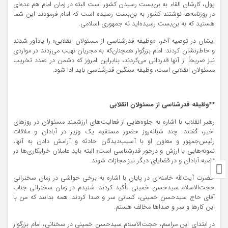
پول، کارشان القاء به بن‌بست رسیدن کشور است البته در زمان امام هم عده‌ای
در روزنامه‌ها نوشتند کشور به بن‌بست رسیده است که امام فرمودند این شما
هستید که به بن‌بست رسیده‌اید نه جمهوری اسلامی.
ایشان در توصیه آخر، «وظیفه قدرشناسی از مسئولان انقلابی» را یادآور شدند
و خاطرنشان کردند: امام بزرگوار همچنان‌که به مجریان نهیب می‌زدند در مواردی
نیز صریحاً از آنها قدردانی می‌کردند، بنابراین امروز که دشمن در صدد تخریب
مسئولان انقلابی است، وظیفه سنگین قدرشناسی باید ادا شود.
**وظیفه قدرشناسی از مسئولان انقلابی
رهبر انقلاب با اشاره به جلوه‌هایی از فعالیت‌های ارزشمند مسئولان در روزهای
اخیر، گفتند: چند شبانه‌روز حضور مستقیم یک وزیر در آبادان و ملاقات
رئیس‌جمهور و معاون او با آسیب‌دیدگان حادثه و آرامش دادن به آنها،
نمونه‌هایی با ارزش و درخور قدرشناسی است؛ البته باید عاملان خرابکاری‌ها در
قضیه آبادان و در قضایای دیگر نیز مجازات شوند.
حضرت آیت‌الله خامنه‌ای در پایان با اشاره به برخی حواشی در زمان سخنرانی
حجت‌الاسلام سیدحسن خمینی تأکید کردند: شنیدم در زمان سخنرانی جناب
آقای حاج سیدحسن خمینی، کسانی سر و صدا کردند. همه بدانند که من با
این کارها و سر و صداها مخالف هستم.
در ابتدای این مراسم، حجت‌الاسلام سیدحسن خمینی در سخنانی، امام بزرگوار