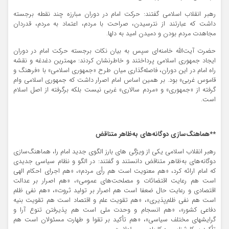
رهبر انقلاب اسلامی گفتند: حرکت امام در دوران مبارزه چند نقطه برجسته
داشت که عبارتند از نترسیدن، صراحت با مردم، اعتماد به مردم، قدردان
مجاهدت مردم بودن و دمیدن امید به دلها.
حضرت آیت‌الله خامنه‌ای سپس به بیان نکات برجسته حرکت امام در دوران
ایجاد جمهوری اسلامی پرداختند و خاطرنشان کردند: مهمترین دغدغه و نقشه
راه امام در این دوران، فاصله‌گذاری میان طرح «جمهوری اسلامی» با «فرهنگ و
قاموس غربی» بود. بر همین اساس امام اصرار داشت که جمهوری اسلامی وام
گرفته از «جمهوری» و «مردم سالاری» غربی نیست بلکه برگرفته از اصل اسلام
است.
**هماهنگ‌سازی دوگانه‌های به‌ظاهر متناقض
رهبر انقلاب اسلامی یکی از ویژگی های بارز الگوی جدید امام را، هماهنگ‌سازی
دوگانه‌های به‌ظاهر متناقض دانستند و گفتند: در الگو و نظام سیاسی جدیدی
که امام ارائه کرد، «هم معنویت است هم رأی مردم»، «هم اجرای احکام الهی
است هم رعایت اقتضائات و مصلحت‌های عمومی»، «هم اصرار بر عدالت
اقتصادی و رعایت حال ضعفا است هم اصرار بر تولید ثروت»، «هم نفی ظلم
است هم نفی ظلم‌پذیری»، «هم تقویت علم و اقتصاد است هم تقویت بنیه
دفاعی کشور»، «هم انسجام و وحدت ملی است هم پذیرفتن تنوع آرا و
گرایشهای مختلف سیاسی»، «هم تأکید بر تقوا و طهارت مسئولان است هم