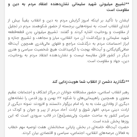
**تشییع میلیونی شهید سلیمانی نشان‌دهنده اعتقاد مردم به دین و
مقاومت است
ایشان با تأکید بر اینکه امروز گرایش مردم به دین و انقلاب یقیناً بیش از
ابتدای انقلاب است، به نمونه‌هایی برجسته از حضور شکوهمند مردم در تجلیل
از مقاومت و روحانیت اشاره کردند و گفتند: تشییع میلیونیِ بدنِ قطعه‌قطعه
شهید سلیمانی و بزرگداشت آن مرد انقلابی، مبارز و مجاهد، و تشییع جنازه و
ابراز احساسات مردم به درگذشت مراجع و فقهای عالی‌قدری همچون آیت‌الله
صافی‌گلپایگانی و آیت‌الله بهجت با گرامیداشت هیچ شخصیت سیاسی و هنری
دیگر در کشور قابل مقایسه نیست و نشان‌دهنده اعتقاد مردم به روحانیت،
دین، جهاد و مقاومت است.
**نگذارید دشمن از انقلاب شما هویت‌زدایی کند
رهبر انقلاب اسلامی، حضور مشتاقانه جوانان در مراکز اعتکاف و اجتماعات عظیم
معنوی و همچنین راهپیمایی‌های با شکوه ۲۲ بهمن و روز قدس را نشانه‌های
دیگری از وفاداری ملت به به راه امام بزرگوار دانستند و افزودند: نمونه دیگری از
ارادت دینی مردم، اظهار شوق و ارادت آحاد مردم از پیر و جوان و کودک در
سراسر کشور به ساحت حضرت ولی‌عصر(عج) در قالب سرودی است که این
روزها پخش شده است.
حضرت آیت‌الله خامنه‌ای در بخش پایانی سخنانشان هفت توصیه مهم خطاب
به فعالان عرصه‌های انقلابی، اجتماعی، سیاسی و اقتصادی بیان کردند.