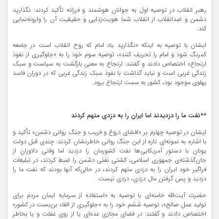
رهبر انقلاب در توصیه اول به جوانان هوشمند و فرزانه تأکید کردند: نگذارید
دشمن و ضدانقلاب از انقلاب شما هویت‌زدایی و حقیقیت آن را وارونه‌نمایی
کند.
ایشان با توصیه به اینکه «نگذارید یاد امام که روح انقلاب است در جامعه
کمرنگ شود و امام را تحریف کنند»، توصیه سوم خود را به «جلوگیری از نفوذ
ارتجاع» اختصاص دادند و گفتند: ارتجاع به معنی بازگشت به سیاست و سبک
زندگی غربی است و نباید گذاشت با نفوذ سبک زندگی غربی که در دوران فاسد
پهلوی موجود بود، کشور به سمت ارتجاع برود.
**نفت ما را دزدیدند اما ایران را به دزدی متهم کردند
ایشان در توصیه چهارم بر «افشای دروغ و فریب و جنگ روانی دشمن» تأکید و
با اشاره به نمونه‌ای تازه از این جنگ روانی خاطرنشان کردند: چندی قبل دولت
یونان با دستور آمریکایی‌ها نفت کشورمان را دزدید اما وقتی دلاورانِ از
جان‌گذشته‌ی جمهوری اسلامی، کشتی نفتی دشمن را ضبط کردند، در تبلیغات
فراگیر خود ایران را به دزدی متهم کردند، در حالی‌که آنها بودند که نفت ما را
دزدید و پس گرفتن مال دزدی، دزدی نیست.
حضرت آیت‌الله خامنه‌ای با توصیه به «استفاده از سرمایه ایمان مردم برای
تولید عمل صالح»، توصیه ششم خود را به «جلوگیری از القاء بن‌بست در کشور»
اختصاص دادند و گفتند: در فضای مجازی عده‌ای یا از روی غفلت و یا بخاطر