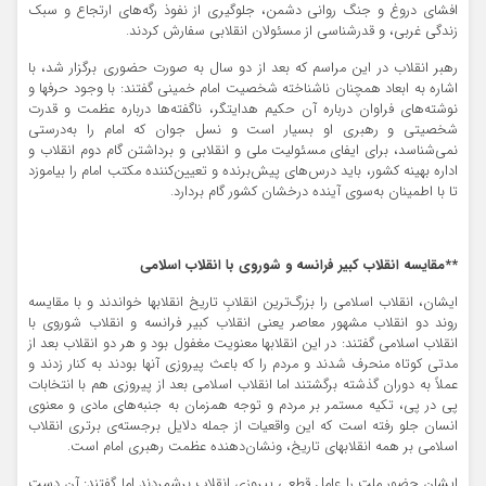
افشای دروغ و جنگ روانی دشمن، جلوگیری از نفوذ رگه‌های ارتجاع و سبک
زندگی غربی، و قدرشناسی از مسئولان انقلابی سفارش کردند.
رهبر انقلاب در این مراسم که بعد از دو سال به صورت حضوری برگزار شد، با
اشاره به ابعاد همچنان ناشناخته شخصیت امام خمینی گفتند: با وجود حرفها و
نوشته‌های فراوان درباره آن حکیم هدایتگر، ناگفته‌ها درباره عظمت و قدرت
شخصیتی و رهبری او بسیار است و نسل جوان که امام را به‌درستی
نمی‌شناسد، برای ایفای مسئولیت ملی و انقلابی و برداشتن گام دوم انقلاب و
اداره بهینه کشور، باید درس‌های پیش‌برنده و تعیین‌کننده مکتب امام را بیاموزد
تا با اطمینان به‌سوی آینده درخشان کشور گام بردارد.
**مقایسه انقلاب کبیر فرانسه و شوروی با انقلاب اسلامی
ایشان، انقلاب اسلامی را بزرگ‌ترین انقلابِ تاریخ انقلابها خواندند و با مقایسه
روند دو انقلاب مشهور معاصر یعنی انقلاب کبیر فرانسه و انقلاب شوروی با
انقلاب اسلامی گفتند: در این انقلابها معنویت مغفول بود و هر دو انقلاب بعد از
مدتی کوتاه منحرف شدند و مردم را که باعث پیروزی آنها بودند به کنار زدند و
عملاً به دوران گذشته برگشتند اما انقلاب اسلامی بعد از پیروزی هم با انتخابات
پی در پی، تکیه مستمر بر مردم و توجه همزمان به جنبه‌های مادی و معنوی
انسان جلو رفته است که این واقعیات از جمله دلایل برجسته‌ی برتری انقلاب
اسلامی بر همه انقلابهای تاریخ، ونشان‌دهنده عظمت رهبری امام است.
ایشان حضور ملت را عامل قطعی پیروزی انقلاب برشمردند اما گفتند: آن دست