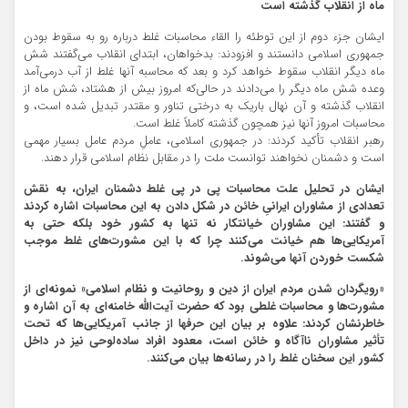
ماه از انقلاب گذشته است
ایشان جزء دوم از این توطئه را القاء محاسبات غلط درباره رو به سقوط بودن
جمهوری اسلامی دانستند و افزودند: بدخواهان، ابتدای انقلاب می‌گفتند شش
ماه دیگر انقلاب سقوط خواهد کرد و بعد که محاسبه آنها غلط از آب درمی‌آمد
وعده شش ماه دیگر را می‌دادند در حالی‌که امروز بیش از هشتاد، شش ماه از
انقلاب گذشته و آن نهال باریک به درختی تناور و مقتدر تبدیل شده است، و
محاسبات امروز آنها نیز همچون گذشته کاملاً غلط است.
رهبر انقلاب تأکید کردند: در جمهوری اسلامی، عاملِ مردم عامل بسیار مهمی
است و دشمنان نخواهند توانست ملت را در مقابل نظام اسلامی قرار دهند.
ایشان در تحلیل علت محاسبات پی در پی غلط دشمنان ایران، به نقش
تعدادی از مشاوران ایرانیِ خائن در شکل دادن به این محاسبات اشاره کردند
و گفتند: این مشاوران خیانتکار نه تنها به کشور خود بلکه حتی به
آمریکایی‌ها هم خیانت می‌کنند چرا که با این مشورت‌های غلط موجب
شکست خوردن آنها می‌شوند.
«رویگردان شدن مردم ایران از دین و روحانیت و نظام اسلامی» نمونه‌ای از
مشورت‌ها و محاسبات غلطی بود که حضرت آیت‌الله خامنه‌ای به آن اشاره و
خاطرنشان کردند: علاوه بر بیان این حرفها از جانب آمریکایی‌ها که تحت
تأثیر مشاوران ناآگاه و خائن است، معدود افراد ساده‌لوحی نیز در داخل
کشور این سخنان غلط را در رسانه‌ها بیان می‌کنند.