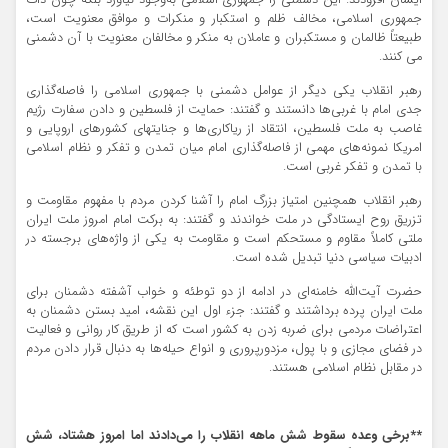
ایشان افزودند: این دشمنی را جمهوری اسلامی به‌وجود نیاورد بلکه چون ذات
جمهوری اسلامی، مخالف ظلم و استکبار و منکرات و موافق معنویت است،
طبیعتاً ظالمان و مستکبران و عاملان به منکر و مخالفان معنویت با آن دشمنی
می کنند.
رهبر انقلاب یکی دیگر از عوامل دشمنی با جمهوری اسلامی را فاصله‌گذاری
جدی امام با غربی‌ها دانستند و گفتند: حمایت از فلسطین و دادن سفارت رژیم
غاصب به ملت فلسطین، انتقاد از ریاکاری‌ها و جنایتهای کشورهای اروپایی و
امریکا نمونه‌های مهمی از فاصله‌گذاری امام میان تمدن و تفکر و نظام اسلامی
با تمدن و تفکر غربی است.
رهبر انقلاب همچنین امتیاز بزرگ امام را آشنا کردن مردم با مفهوم مقاومت و
تزریق روح ایستادگی در ملت خواندند و گفتند: به برکت امام امروز ملت ایران
ملتی کاملاً مقاوم و مستحکم است و مقاومت به یکی از واژه‌های برجسته در
ادبیات سیاسی دنیا تبدیل شده است.
حضرت آیت‌الله خامنه‌ای در ادامه از دو توطئه و خواب آشفته دشمنان برای
ملت ایران پرده برداشتند و گفتند: جزء اول این نقشه، امید بستن دشمنان به
اعتراضات مردمی برای ضربه زدن به کشور است که از طریق کار روانی و فعالیت
در فضای مجازی و با پول، مزدورپروری و انواع حیله‌ها به دنبال قرار دادن مردم
در مقابل نظام اسلامی هستند.
**برخی وعده سقوط شش ماهه انقلاب را می‌دادند اما امروز هشتاد، شش