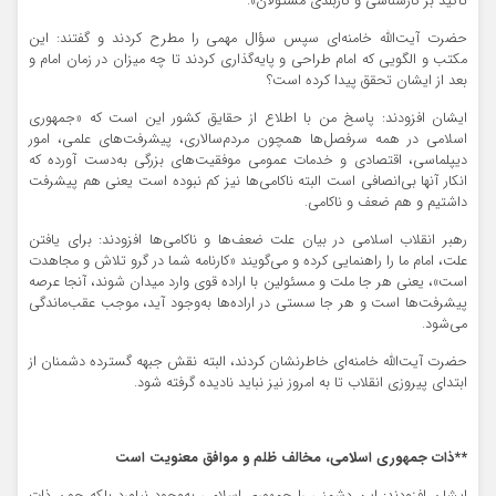
تأکید بر کارشناسی و کاربلدی مسئولان».
حضرت آیت‌الله خامنه‌ای سپس سؤال مهمی را مطرح کردند و گفتند: این
مکتب و الگویی که امام طراحی و پایه‌گذاری کردند تا چه میزان در زمان امام و
بعد از ایشان تحقق پیدا کرده است؟
ایشان افزودند: پاسخ من با اطلاع از حقایق کشور این است که «جمهوری
اسلامی در همه سرفصل‌ها همچون مردم‌سالاری، پیشرفت‌های علمی، امور
دیپلماسی، اقتصادی و خدمات عمومی موفقیت‌های بزرگی به‌دست آورده که
انکار آنها بی‌انصافی است البته ناکامی‌ها نیز کم نبوده است یعنی هم پیشرفت
داشتیم و هم ضعف و ناکامی.
رهبر انقلاب اسلامی در بیان علت ضعف‌ها و ناکامی‌ها افزودند: برای یافتن
علت، امام ما را راهنمایی کرده و می‌گویند «کارنامه شما در گرو تلاش و مجاهدت
است»، یعنی هر جا ملت و مسئولین با اراده قوی وارد میدان شوند، آنجا عرصه
پیشرفت‌ها است و هر جا سستی در اراده‌ها به‌وجود آید، موجب عقب‌ماندگی
می‌شود.
حضرت آیت‌الله خامنه‌ای خاطرنشان کردند، البته نقش جبهه گسترده دشمنان از
ابتدای پیروزی انقلاب تا به امروز نیز نباید نادیده گرفته شود.
**ذات جمهوری اسلامی، مخالف ظلم و موافق معنویت است