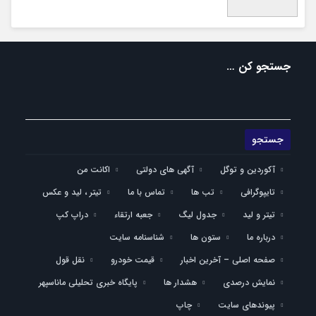
جستجو کن …
آکوردین و توگل
آگهی های دولتی
اکانت من
تایپوگرافی
تب ها
تماس با ما
تیتر ، لید و عکس
تیتر و لید
جدول لیگ
جعبه ارتقاء
دراپ کپ
درباره ما
ستون ها
شناسنامه سایت
صفحه اصلی – آخرین اخبار
قیمت خودرو
نقل قول
نمایش درصدی
هشدار ها
پایگاه خبری تحلیلی ماناسپهر
پیوندهای سایت
چاپ