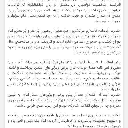
قدرتمند، شخصیت فولادین، دل مطمئن و زبان ذوالفقارگونه که توانست
اقیانوس عظیم ملت را به میدان بکشاند و به تلاطم بیاورد و بدون یأس ونا
امیدی در میدان نگهدارد و جهت حرکت را به آنها تعلیم دهد، امام بزرگوار و
خمینی عظیم بود.
حضرت آیت‌الله خامنه‌ای در تشریح جلوه‌هایی از رهبری پُر مغز و پُر معنای امام
خمینی و قدرت نافذ ایشان در تعیین و تعلیم میدان مبارزه، به حوادث خطیر
دوران نهضت و جمهوری اسلامی اشاره کردند و افزودند: امام در بیانیه‌های سال
آخر حیات‌شان و وصیت‌نامه خود، میدان مبارزه را حتی برای دوران بعد از خود
نیز تعیین و مشخص کرده است.
رهبر انقلاب اسلامی با تأکید بر اینکه امام (ره) از نظر خصوصیات شخصی به
معنی واقعی کلمه ممتاز بود، به بیان برخی ویژگی‌های ایشان پرداختند و گفتند:
«پاکی و پرهیزگاری»، «معنویت و حالات عرفانی»، «شجاعت»، «حکمت و
عقلانیت»، «محاسبه گری»، «امید به آینده»، «صداقت»، «وقت شناسی و نظم»،
«توکل و اطمینان به وعده الهی» و «اهل مبارزه بودن» از جمله خصوصیات بارز
امام راحل بود.
حضرت آیت‌الله خامنه‌ای بعد از بیان برخی ویژگی‌های ممتاز امام، به تبیین
مبانی و اصول مکتب امام پرداختند و افزودند: زیربنای مکتب امام چه در دوران
مبارزه و چه در دوران انقلاب «قیام‌لله» بود و این زیربنا مبنای قرآنی داشت.
ایشان هدف قیام برای خدا در همه مراحل را «اقامه حق»، «اقامه عدل و قسط»
و «ترویج معنویت» برشمردند و خاطرنشان کردند: امام یک مبارز واقعی بود و
در میدان قیام لله حضور دائمی داشت.