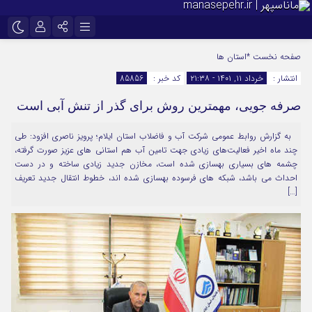
نام کاربری یا نشانی ایمیل
اینستاگرام
تلگرام
صفحه نخست
*استان ها
انتشار :
خرداد ۱۱, ۱۴۰۱ - ۲۱:۳۸
کد خبر :
85856
سروش
ایتا
صرفه جویی، مهمترین روش برای گذر از تنش آبی است
رمز عبور
آپارات
به گزارش روابط عمومی شرکت آب و فاضلاب استان ایلام؛ پرویز ناصری افزود: طی
چند ماه اخیر فعالیت‌های زیادی جهت تامین آب هم استانی های عزیز صورت گرفته،
مرا به خاطر بسپار
چشمه های بسیاری بهسازی شده است، مخازن جدید زیادی ساخته و در دست
احداث می باشد، شبکه های فرسوده بهسازی شده اند، خطوط انتقال جدید تعریف
[…]