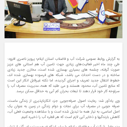
به گزارش روابط عمومی شرکت آب و فاضلاب استان ایلام؛ پرویز ناصری افزود:
طی چند ماه اخیر فعالیت‌های زیادی جهت تامین آب هم استانی های عزیز
صورت گرفته، چشمه های بسیاری بهسازی شده است، مخازن جدید زیادی
ساخته و در دست احداث می باشد، شبکه های فرسوده بهسازی شده اند،
خطوط انتقال جدید تعریف و اجرای گردیده، اما نکته غیرقابل انکار این است
که منابع تامین آب، محدود هستند و می طلبد که همه، مدیریت مصرف آب را
سرلوحه کار خود قرار دهند تا تبعات بحران کم آبی به حداقل ممکن برسد.
وی یادآور شد: رعایت اصول صرفه‌جویی جزء انکارناپذیری از زندگی ماست،
صرفه جویی در مصرف آب برای نجات و دوام زندگی در زمین به عنوان یک
اصل اساسی، به نیاز همه ما تبدیل شده است و با مشاهده وضعیت فعلی آب،
کاهش بارندگیها و ذخایر آبی لازم است که هر قطره آب را ذخیره کنیم.
مدیرعامل شرکت آب و فاضلاب ایلام با بیان اینکه ضروریست برای گذر از تنش