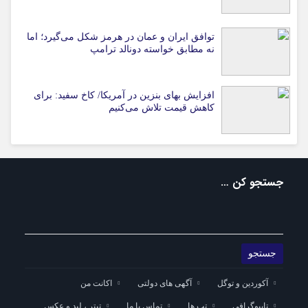
توافق ایران و عمان در هرمز شکل می‌گیرد؛ اما
نه مطابق خواسته دونالد ترامپ
افزایش بهای بنزین در آمریکا/ کاخ سفید: برای
کاهش قیمت تلاش می‌کنیم
جستجو کن …
آکوردین و توگل
آگهی های دولتی
اکانت من
تایپوگرافی
تب ها
تماس با ما
تیتر ، لید و عکس