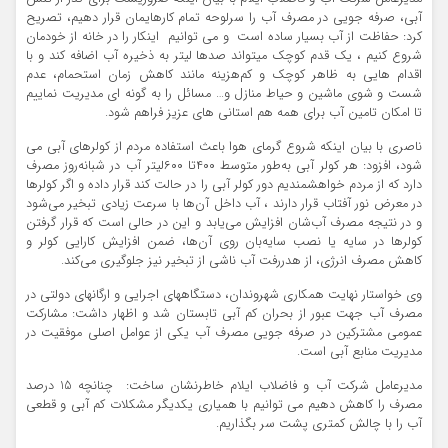
آبی، صرفه جویی در مصرف آب را سرلوحه تمام کارهایمان قرار دهیم، تصریح
کرد: حفاظت از آب بسیار ساده است و می توانیم اینکار را در خانه از خودمان
شروع کنیم ، یک قدم کوچک میتواند صدها لیتر به ذخیره آب اضافه کند و با
اقدام هایی به ظاهر کوچک و کم‌هزینه مانند کاهش زمان استحمام، عدم
شست و شوی ماشین و حیاط منازل و… مسائل را به گونه ای مدیریت نماییم
تا امکان تامین آب برای همه هم استانی های عزیز فراهم شود.
ناصری با بیان اینکه شروع گرمای هوا باعث استفاده مردم از کولرهای آبی می
شود، افزود: هر کولر آبی به‌طور متوسط ۴۰۰تا ۶۰۰لیتر آب در شبانه‌روز مصرف
دارد که از مردم خواهشمندیم دور کولر آبی را در حالت کند قرار داده و اگر کولرها
در معرض نور آفتاب قرار دارند ، آب داخل آن‌ها با سرعت زیادی تبخیر می‌شود
و در نتیجه مصرف آب‌شان افزایش می‌یابد و این در حالی است که قرار گرفتن
کولرها در سایه یا نصب سایه‌بان روی آن‌ها، ضمن افزایش کارایی کولر و
کاهش مصرف انرژی، از هدررفت آب ناشی از تبخیر نیز جلوگیری می‌کند.
وی خواستار نهایت همکاری شهروندان، دستگاههای اجرایی و ارگانهای دولتی در
مصرف آب جهت عبور از بحران کم آبی تابستان شد و اظهار داشت: مشارکت
عمومی مشترکین در صرفه جویی مصرف آب یکی از عوامل اصلی موفقیت در
مدیریت منابع آبی است.
مدیرعامل شرکت آب و فاضلاب ایلام خاطرنشان ساخت: چنانچه 15 درصد
مصرف را کاهش دهیم می توانیم با همیاری یکدیگر مشکلات کم آبی و قطعی
آب را با چالش کمتری پشت سر بگذاریم.