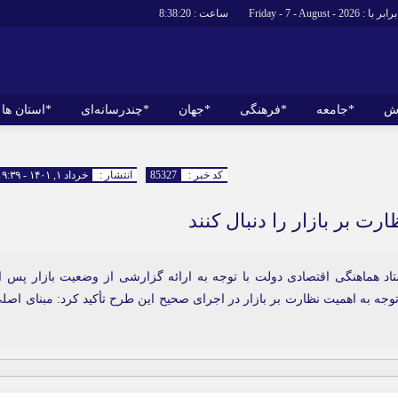
برابر با : Friday - 7 - August - 2026
ساعت :
8:38:20
ش
*جامعه
*فرهنگی
*جهان
*چندرسانه‌ای
*استان ها
*سیاسی
*اقتصادی
رهبر انقلاب
بانک ها
کد خبر :
85327
انتشار :
خرداد ۱, ۱۴۰۱ - ۱۹:۳۹
دولت
بیمه‌ها
ت بر بازار را دنبال کنند
مجلس
نفت و انرژی
وزارت امور خارجه
استخدام
احزاب و تشکلها
اخبار بورس
اد هماهنگی اقتصادی دولت با توجه به ارائه گزارشی از وضعیت بازار پس ا
ا توجه به اهمیت نظارت بر بازار در اجرای صحیح این طرح تأکید کرد: مبنای اصل
ارتباطات و فن
اقتصاد بین الم
آگهی های دولت
تبلیغات