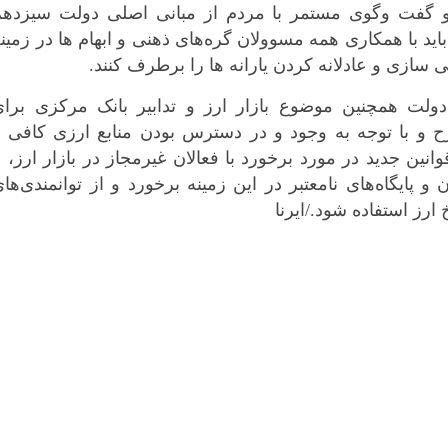
 گفت وگوی مستمر با مردم از مبانی اصلی دولت سیزدهم
بوشهر
اید با همکاری همه مسوولان گره‌های ذهنی و ابهام ها در زمین
تهران
سازی و عادلانه کردن یارانه ها را برطرف کنند.
چهار محال و بخ
خراسان جنوبی
ولت همچنین موضوع بازار ارز و تدابیر بانک مرکزی برای
 و با توجه به وجود و در دسترس بودن منابع ارزی کافی و
خراسان رضوی
نین جدید در مورد برخورد با فعالان غیرمجاز در بازار ارز، ب
خراسان شمال
پایگاه‌های نامعتبر در این زمینه برخورد و از توانمندی‌ها
خوزستان
ارز استفاده شود./ایرنا
زنجان
سمنان
سیستان و بلو
فارس
قزوین
قم
کردستان
کرمان