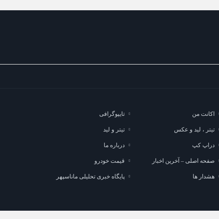
اکانت من
تایپوگرافی
تیتر ، لید و عکس
تیتر و لید
دراپ کپ
درباره ما
صفحه اصلی – آخرین اخبار
قیمت خودرو
هشدار ها
پایگاه خبری تحلیلی ماناسپهر