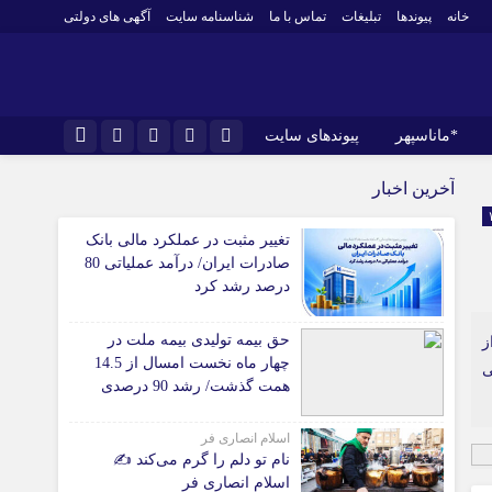
خانه
پیوندها
تبلیغات
تماس با ما
شناسنامه سایت
آگهی های دولتی
*ماناسپهر
پیوندهای سایت
نام کاربری یا نشانی ایمیل
*ورزش
اینستاگرام
آخرین اخبار
فوتبال
تلگرام
تغییر مثبت در عملکرد مالی بانک
باشگاه پرسپولیس
رمز عبور
صادرات ایران/ درآمد عملیاتی 80
سروش
باشگاه استقلال
درصد رشد کرد
کشتی و وزنه‌برداری
ایتا
حق بیمه تولیدی بیمه ملت در
ورزشهای رزمی
ز
مرا به خاطر بسپار
آپارات
چهار ماه نخست امسال از 14.5
ی
 آوری اطلاعات
ورزش زنان
همت گذشت/ رشد 90 درصدی
لل
توپ و تور
نسبت به مدت مشابه سال
گذشته
ی
سایر حوزه ها
اسلام انصاری فر
نام تو دلم را گرم می‌کند ✍️
اسلام انصاری فر
*جامعه