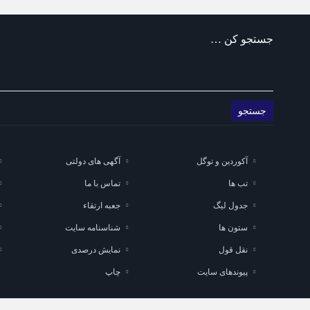
جستجو کن …
آکوردین و توگل
آگهی های دولتی
تب ها
تماس با ما
جدول لیگ
جعبه ارتقاء
ستون ها
شناسنامه سایت
نقل قول
نمایش درصدی
پیوندهای سایت
چاپ