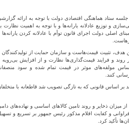
 جلسه ستاد هماهنگی اقتصادی دولت با توجه به ارائه گزارش
ازی و توزیع عادلانه یارانه‌ها و با توجه به اهمیت نظارت ب
نای اصلی دولت اجرای قانون توأم با عادلانه کردن یارانه‌ها 
رهاست.
 هدف، تثبیت قیمت‌هاست و سازمان حمایت از تولیدکنندگان 
روند و فرایند قیمت‌گذاری‌ها نظارت و از افزایش بی‌رویه 
اساس مولفه‌های موثر در قیمت تمام شده و سود منصفانه
*چندرسانه‌ای
*استان ها
سانی کنند.
فیلم
آذربایجان شر
 بر اساس قانونی که به تازگی تصویب شد قاطعانه با متخلفا
گالری
آذربایجان غرب
اینفوگرافی
اردبیل
 میزان ذخایر و روند تامین کالاهای اساسی و نهاده‌های دام
عکس
اصفهان
 فراوانی و کفایت اقلام مذکور رئیس جمهور بر تسریع و تسهی
صوت و فیلم
البرز
‌ها تأکید کرد.
ایلام