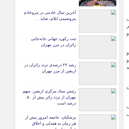
دانشگاه
آخرین سال خادمی در پتروخادم
ی
آموزش و پرورش
پتروشیمی ایلام، شاید …
ر
بهداشت و درمان
و
سبک زندگی
ثبت رکورد جهانی جابه‌جایی
حوادث، انتظامی
زائران در مرز مهران
شهری و رفاهی
و
و
شهرداری و شورای شهر
رشد ۲۴ درصدی تردد زائران در
اربعین از مرز مهران
*ماناسپهر
قی
یادداشت روز
ن
رئیس ستاد مرکزی اربعین: سهم
ی
اطلاعیه
مهران از تردد زائر بیش از ۵۰
پیام تبریک ماناسپهر
درصد است
ی
پیام تسلیت ماناسپهر
ل
پزشکیان: جامعه امروز بیش از
پیوندهای سایت
هر زمان به همدلی و اخلاق