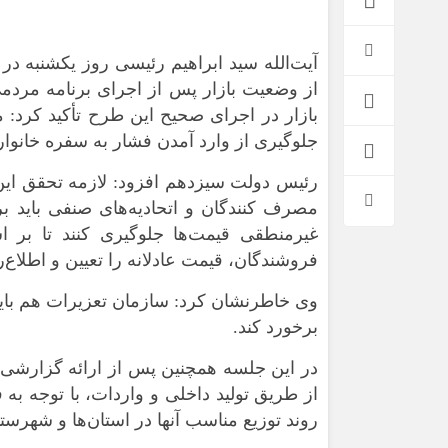
آیت‌الله سید ابراهیم رئیسی روز یکشنبه در
از وضعیت بازار پس از اجرای برنامه مردمی‌س
بازار در اجرای صحیح این طرح تأکید کرد: مب
جلوگیری از وارد آمدن فشار به سفره خانوا
رئیس دولت سیزدهم افزود: لازمه تحقق این
مصرف کنندگان و اتحادیه‌های صنفی باید بر 
غیرمنطقی قیمت‌ها جلوگیری کنند تا بر 
*فرهنگی
*جهان
فروشندگان، قیمت عادلانه را تعیین و اطلاع‌ر
مذهبی
بین الملل
وی خاطرنشان کرد: سازمان تعزیرات هم باید
ایثار و شهادت
آسیای غربی
برخورد کند.
دفاع مقدس
آمریکا و اروپا
در این جلسه همچنین پس از ارائه گزارشی از
اربعین
از طریق تولید داخلی و واردات، با توجه به
روند توزیع مناسب آنها در استان‌ها و شهرستان