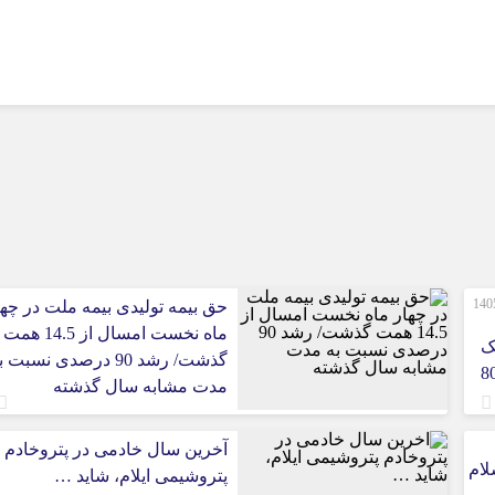
صورت‌های مالی 3 ماهه نخست 1405
حق بیمه تولیدی بیمه ملت در چها
ماه نخست امسال از 14.5 همت
ک
گذشت/ رشد 90 درصدی نسبت 
 ایران/ درآمد عملیاتی 80
مدت مشابه سال گذشته
آخرین سال خادمی در پتروخادم
لام
پتروشیمی ایلام، شاید …