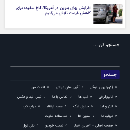
افزایش بهای بنزین در آمریکا/ کاخ سفید: برای
کاهش قیمت تلاش می‌کنیم
جستجو کن …
آکوردین و توگل
آگهی های دولتی
اکانت من
تایپوگرافی
تب ها
تماس با ما
تیتر ، لید و عکس
تیتر و لید
جدول لیگ
جعبه ارتقاء
دراپ کپ
درباره ما
ستون ها
شناسنامه سایت
صفحه اصلی – آخرین اخبار
قیمت خودرو
نقل قول