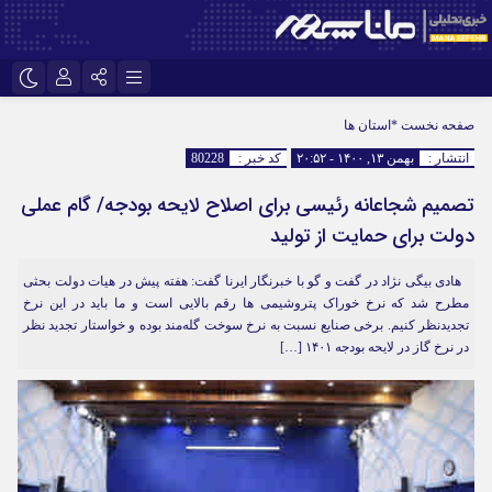
اینستاگرام
نام کاربری یا نشانی ایمیل
تلگرام
صفحه نخست
*استان ها
انتشار :
بهمن ۱۳, ۱۴۰۰ - ۲۰:۵۲
کد خبر :
80228
سروش
ایتا
تصمیم شجاعانه رئیسی برای اصلاح لایحه بودجه/ گام عملی
رمز عبور
آپارات
دولت برای حمایت از تولید
هادی بیگی نژاد در گفت و گو با خبرنگار ایرنا گفت: هفته پیش در هیات دولت بحثی
مرا به خاطر بسپار
مطرح شد که نرخ خوراک پتروشیمی ها رقم بالایی است و ما باید در این نرخ
تجدیدنظر کنیم. برخی صنایع نسبت به نرخ سوخت گله‌مند بوده و خواستار تجدید نظر
در نرخ گاز در لایحه بودجه ۱۴۰۱ […]