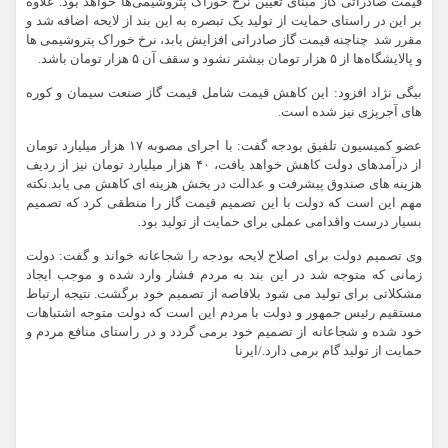
قیمت صادراتی گاز مبنای تعیین نرخ خوراک پتروشیمی‌ها خواهد بود. علاوه
بر این در راستای حمایت از تولید یک تبصره به این بند از لایحه اضافه شد و
مقرر شد چناچنه قیمت گاز صادراتی افزایش یابد، نرخ خوراک پتروشیمی ها
و پالایشگاه‌ها از ۵ هزار تومان بیشتر نشود و سقف آن ۵ هزار تومان باشد.
بیگی نژاد افزود: این کاهش قیمت شامل قیمت گاز صنعت سیمان و کوره
های آجرپزی نیز شده است.
عضو کمیسیون تلفیق بودجه گفت: با اجرای مصوبه ۱۷ هزار میلیارد تومان
از درآمدهای دولت کاهش خواهد یافت، ۴۰ هزار میلیارد تومان نیز از ردیف
هزینه های صندوق پیشرفت و عدالت در بخش هزینه ای کاهش می یابد.نکته
مهم این است که دولت با این تصمیم قیمت گاز را منطقی کرد که تصمیم
بسیار درست واقدامی عملی برای حمایت از تولید بود.
وی تصمیم دولت برای اصلاح لایحه بودجه را شجاعانه خواند و گفت: دولت
زمانی که متوجه شد در این بند به مردم فشار وارد شده و موجب ایجاد
مشکلاتی برای تولید می شود بلافاصه از تصمیم خود برگشت. نتیجه ارتباط
مستقیم رئیس جمهور و دولت با مردم این است که دولت متوجه اشتباهات
خود شده و شجاعانه از تصمیم خود برمی گردد و در راستای منافع مردم و
حمایت از تولید گام برمی دارد./ایرنا