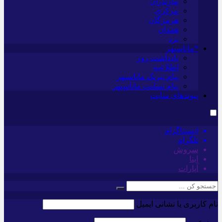
مازندران
مرکزی
هرمزگان
همدان
یزد
*ماناسپهر
یادداشت روز
اطلاعیه
پیام تبریک ماناسپهر
پیام تسلیت ماناسپهر
پیوندهای سایت
اینستاگرام
تلگرام
سروش
ایتا
آپارات
نام کاربری یا نشانی ایمیل