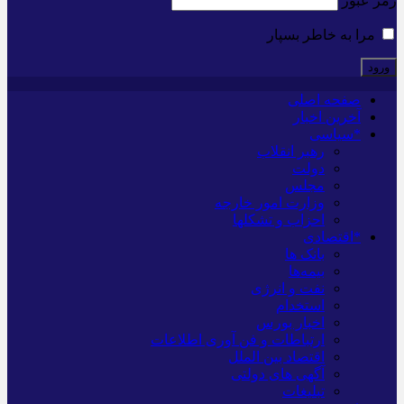
رمز عبور
مرا به خاطر بسپار
صفحه اصلی
آخرین اخبار
*سیاسی
رهبر انقلاب
دولت
مجلس
وزارت امور خارجه
احزاب و تشکلها
*اقتصادی
بانک ها
بیمه‌ها
نفت و انرژی
استخدام
اخبار بورس
ارتباطات و فن آوری اطلاعات
اقتصاد بین الملل
آگهی های دولتی
تبلیغات