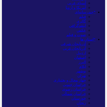
آسیای غربی
آمریکا و اروپا
*چندرسانه‌ای
فیلم
گالری
اینفوگرافی
عکس
صوت و فیلم
*استان ها
آذربایجان شرقی
آذربایجان غربی
اردبیل
اصفهان
البرز
ایلام
بوشهر
تهران
چهار محال و بختیاری
خراسان جنوبی
خراسان رضوی
خراسان شمالی
خوزستان
زنجان