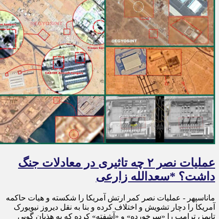
عملیات نصر ۲ چه تاثیری در معادلات جنگ
داشت؟ *سعدالله زارعی
ماناسپهر - عملیات نصر کمر ارتش آمریکا را شکسته و هیات حاکمه
آمریکا را دچار تشویش و اختلاف کرده و بنا به نقل دیروز نیویورک
تایمز، ترامپ را «سرخورده» و «آشفته» کرده که به هذیان گویی