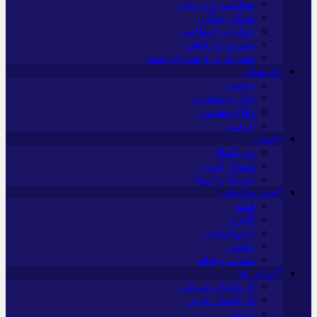
بهداشت و درمان
سبک زندگی
حوادث، انتظامی
شهری و رفاهی
شهرداری و شورای شهر
*فرهنگی
مذهبی
ایثار و شهادت
دفاع مقدس
اربعین
*جهان
بین الملل
آسیای غربی
آمریکا و اروپا
*چندرسانه‌ای
فیلم
گالری
اینفوگرافی
عکس
صوت و فیلم
*استان ها
آذربایجان شرقی
آذربایجان غربی
اردبیل