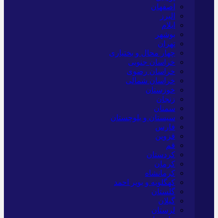
اصفهان
البرز
ایلام
بوشهر
تهران
چهار محال و بختیاری
خراسان جنوبی
خراسان رضوی
خراسان شمالی
خوزستان
زنجان
سمنان
سیستان و بلوچستان
فارس
قزوین
قم
کردستان
کرمان
کرمانشاه
کهگلویه و بویر احمد
گلستان
گیلان
لرستان