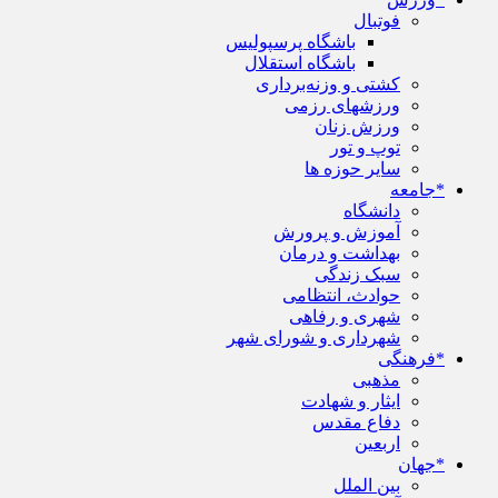
فوتبال
باشگاه پرسپولیس
باشگاه استقلال
کشتی و وزنه‌برداری
ورزشهای رزمی
ورزش زنان
توپ و تور
سایر حوزه ها
*جامعه
دانشگاه
آموزش و پرورش
بهداشت و درمان
سبک زندگی
حوادث، انتظامی
شهری و رفاهی
شهرداری و شورای شهر
*فرهنگی
مذهبی
ایثار و شهادت
دفاع مقدس
اربعین
*جهان
بین الملل