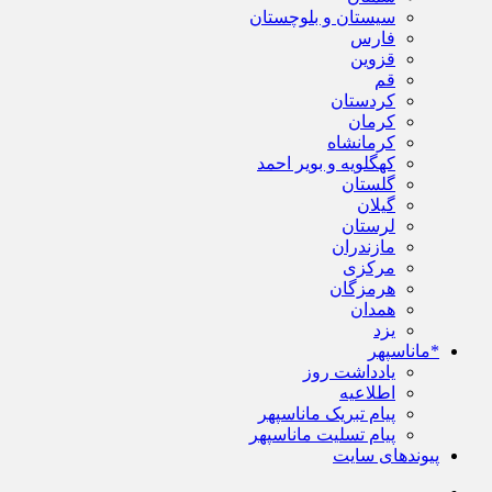
سیستان و بلوچستان
فارس
قزوین
قم
کردستان
کرمان
کرمانشاه
کهگلویه و بویر احمد
گلستان
گیلان
لرستان
مازندران
مرکزی
هرمزگان
همدان
یزد
*ماناسپهر
یادداشت روز
اطلاعیه
پیام تبریک ماناسپهر
پیام تسلیت ماناسپهر
پیوندهای سایت