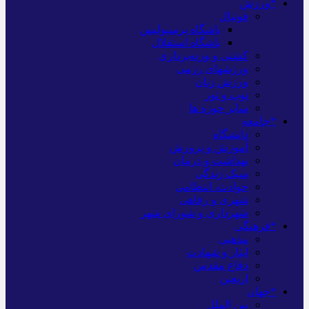
*ورزش
فوتبال
باشگاه پرسپولیس
باشگاه استقلال
کشتی و وزنه‌برداری
ورزشهای رزمی
ورزش زنان
توپ و تور
سایر حوزه ها
*جامعه
دانشگاه
آموزش و پرورش
بهداشت و درمان
سبک زندگی
حوادث، انتظامی
شهری و رفاهی
شهرداری و شورای شهر
*فرهنگی
مذهبی
ایثار و شهادت
دفاع مقدس
اربعین
*جهان
بین الملل