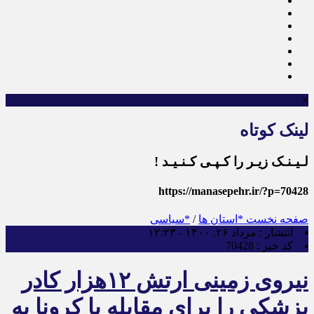
×
لینک کوتاه
لـیـنـک زیـر را کـپـی کـنـیـد !
https://manasepehr.ir/?p=70428
صفحه نخست
*استان ها
/
*سیاسی
انتشار :
مرداد ۲۶, ۱۴۰۰ - ۱۲:۲۳
کد خبر :
70428
نیروی زمینی ارتش ۱۲هزار کادر
پزشکی را برای مقابله با کرونا به