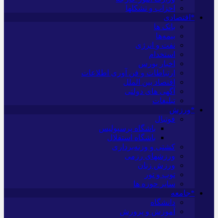
احزاب و تشکلها
*اقتصادی
بانک ها
بیمه‌ها
نفت و انرژی
استخدام
اخبار بورس
ارتباطات و فن آوری اطلاعات
اقتصاد بین الملل
آگهی های دولتی
تبلیغات
*ورزش
فوتبال
باشگاه پرسپولیس
باشگاه استقلال
کشتی و وزنه‌برداری
ورزشهای رزمی
ورزش زنان
توپ و تور
سایر حوزه ها
*جامعه
دانشگاه
آموزش و پرورش