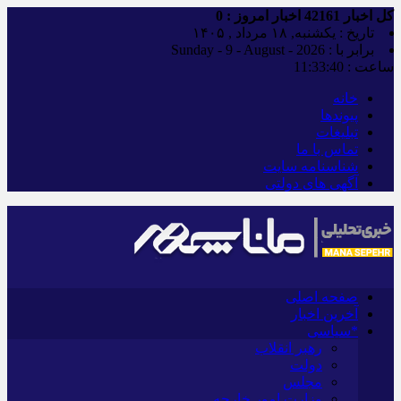
کل اخبار
42161
اخبار امروز :
0
تاریخ : یکشنبه, ۱۸ مرداد , ۱۴۰۵
برابر با : Sunday - 9 - August - 2026
ساعت :
11:33:41
خانه
پیوندها
تبلیغات
تماس با ما
شناسنامه سایت
آگهی های دولتی
صفحه اصلی
آخرین اخبار
*سیاسی
رهبر انقلاب
دولت
مجلس
وزارت امور خارجه