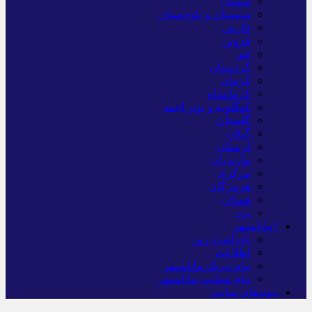
سمنان
سیستان و بلوچستان
فارس
قزوین
قم
کردستان
کرمان
کرمانشاه
کهگلویه و بویر احمد
گلستان
گیلان
لرستان
مازندران
مرکزی
هرمزگان
همدان
یزد
*ماناسپهر
یادداشت روز
اطلاعیه
پیام تبریک ماناسپهر
پیام تسلیت ماناسپهر
پیوندهای سایت