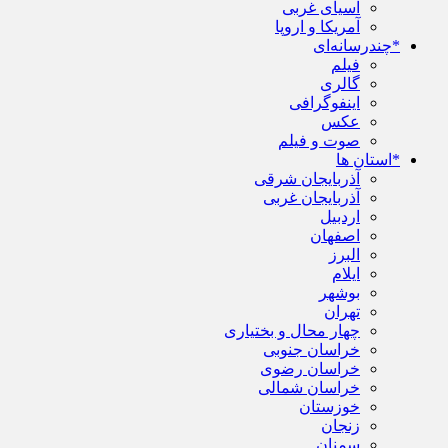
آسیای غربی
آمریکا و اروپا
*چندرسانه‌ای
فیلم
گالری
اینفوگرافی
عکس
صوت و فیلم
*استان ها
آذربایجان شرقی
آذربایجان غربی
اردبیل
اصفهان
البرز
ایلام
بوشهر
تهران
چهار محال و بختیاری
خراسان جنوبی
خراسان رضوی
خراسان شمالی
خوزستان
زنجان
سمنان