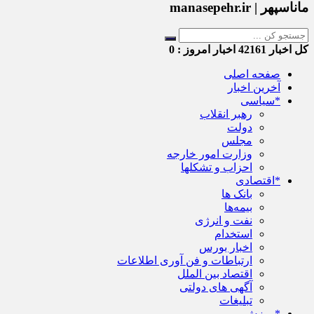
ماناسپهر | manasepehr.ir
کل اخبار
42161
اخبار امروز :
0
صفحه اصلی
آخرین اخبار
*سیاسی
رهبر انقلاب
دولت
مجلس
وزارت امور خارجه
احزاب و تشکلها
*اقتصادی
بانک ها
بیمه‌ها
نفت و انرژی
استخدام
اخبار بورس
ارتباطات و فن آوری اطلاعات
اقتصاد بین الملل
آگهی های دولتی
تبلیغات
*ورزش