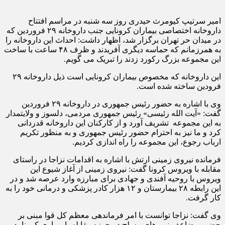
امیر سرتیپ کیومرث حیدری روز سه شنبه در مراسم افتتاح
داروخانه اختصاصی بیماران کرونایی جنب داروخانه ۲۹ فروردین که
در میدان حر تهران برگزار شد، اظهار داشت: احداث این داروخانه را
به همرزمانم که حماسه دیگری آفریدند و ظرف ۴۸ ساعت با ساخت
این مجموعه بزرگ رکورد زدند را تبریک می گویم.
این داروخانه که مخصوص بیماران کرونایی است ذیل داروخانه ۲۹
فرودین ساخته شده است.
وی با اشاره به حضور رئیس جمهوری در داروخانه ۲۹ فروردین
گفت: «آیت الله رئیسی» رئیس جمهوری مردمی، دلسوز و ولایتمدار
به این مجموعه تشریف آورد و از کارکنان این داروخانه قدردانی
کرد و ما نیز به احترام حضور رئیس جمهوری و به منظور تکریم
ارباب رجوع، این مجموعه را راه اندازی کردیم.
فرمانده نیروی زمینی ارتش با اشاره به اقدامات نزاجا در راستای
مقابله با ویروس کرونا گفت: نیروی زمینی از آغاز شیوع این
ویروس با روحیه آفندی و جهادی برای مبارزه وارد عرصه شد و در
این رابطه ۲۸ بیمارستان و ۱۲ هزار کادر پزشکی و درمانی خود را به
کار گرفت.
وی گفت: نزاجا توانست با امر فرماندهی معظم کل قوا مبنی بر
حضور مضاعف نیروهای مسلح در حوزه مقابله با بیماری کرونا، در