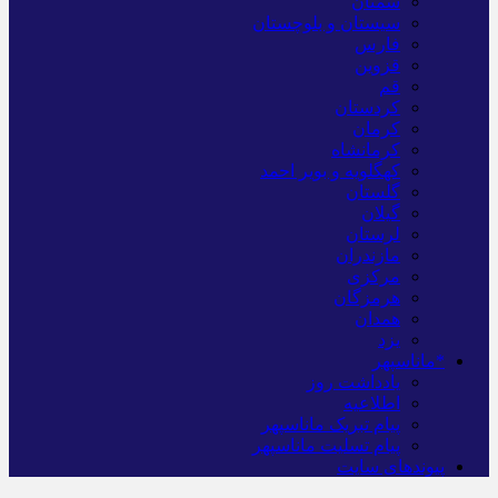
سمنان
سیستان و بلوچستان
فارس
قزوین
قم
کردستان
کرمان
کرمانشاه
کهگلویه و بویر احمد
گلستان
گیلان
لرستان
مازندران
مرکزی
هرمزگان
همدان
یزد
*ماناسپهر
یادداشت روز
اطلاعیه
پیام تبریک ماناسپهر
پیام تسلیت ماناسپهر
پیوندهای سایت