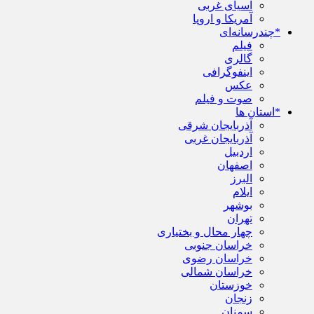
آسیای غربی
آمریکا و اروپا
*چندرسانه‌ای
فیلم
گالری
اینفوگرافی
عکس
صوت و فیلم
*استان ها
آذربایجان شرقی
آذربایجان غربی
اردبیل
اصفهان
البرز
ایلام
بوشهر
تهران
چهار محال و بختیاری
خراسان جنوبی
خراسان رضوی
خراسان شمالی
خوزستان
زنجان
سمنان