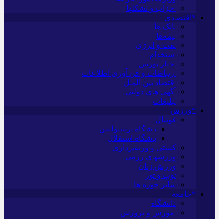
احزاب و تشکلها
*اقتصادی
بانک ها
بیمه‌ها
نفت و انرژی
استخدام
اخبار بورس
ارتباطات و فن آوری اطلاعات
اقتصاد بین الملل
آگهی های دولتی
تبلیغات
*ورزش
فوتبال
باشگاه پرسپولیس
باشگاه استقلال
کشتی و وزنه‌برداری
ورزشهای رزمی
ورزش زنان
توپ و تور
سایر حوزه ها
*جامعه
دانشگاه
آموزش و پرورش