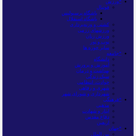
*ورزش
فوتبال
باشگاه پرسپولیس
باشگاه استقلال
کشتی و وزنه‌برداری
ورزشهای رزمی
ورزش زنان
توپ و تور
سایر حوزه ها
*جامعه
دانشگاه
آموزش و پرورش
بهداشت و درمان
سبک زندگی
حوادث، انتظامی
شهری و رفاهی
شهرداری و شورای شهر
*فرهنگی
مذهبی
ایثار و شهادت
دفاع مقدس
اربعین
*جهان
بین الملل