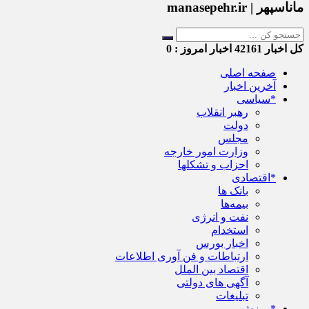
ماناسپهر | manasepehr.ir
کل اخبار
42161
اخبار امروز :
0
صفحه اصلی
آخرین اخبار
*سیاسی
رهبر انقلاب
دولت
مجلس
وزارت امور خارجه
احزاب و تشکلها
*اقتصادی
بانک ها
بیمه‌ها
نفت و انرژی
استخدام
اخبار بورس
ارتباطات و فن آوری اطلاعات
اقتصاد بین الملل
آگهی های دولتی
تبلیغات
*ورزش