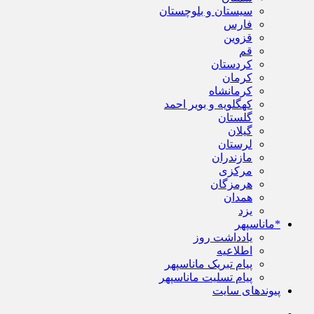
سیستان و بلوچستان
فارس
قزوین
قم
کردستان
کرمان
کرمانشاه
کهگلویه و بویر احمد
گلستان
گیلان
لرستان
مازندران
مرکزی
هرمزگان
همدان
یزد
*ماناسپهر
یادداشت روز
اطلاعیه
پیام تبریک ماناسپهر
پیام تسلیت ماناسپهر
پیوندهای سایت