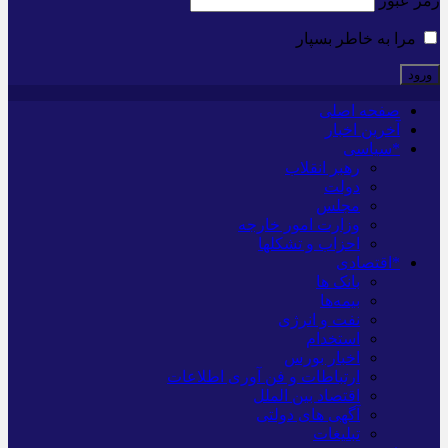
رمز عبور
مرا به خاطر بسپار
صفحه اصلی
آخرین اخبار
*سیاسی
رهبر انقلاب
دولت
مجلس
وزارت امور خارجه
احزاب و تشکلها
*اقتصادی
بانک ها
بیمه‌ها
نفت و انرژی
استخدام
اخبار بورس
ارتباطات و فن آوری اطلاعات
اقتصاد بین الملل
آگهی های دولتی
تبلیغات