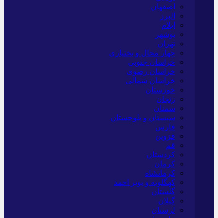
اصفهان
البرز
ایلام
بوشهر
تهران
چهار محال و بختیاری
خراسان جنوبی
خراسان رضوی
خراسان شمالی
خوزستان
زنجان
سمنان
سیستان و بلوچستان
فارس
قزوین
قم
کردستان
کرمان
کرمانشاه
کهگلویه و بویر احمد
گلستان
گیلان
لرستان