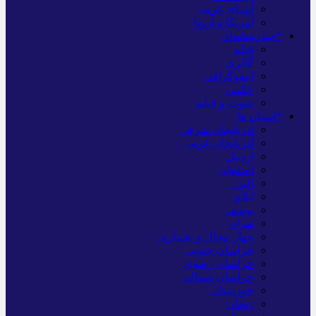
آسیای غربی
آمریکا و اروپا
*چندرسانه‌ای
فیلم
گالری
اینفوگرافی
عکس
صوت و فیلم
*استان ها
آذربایجان شرقی
آذربایجان غربی
اردبیل
اصفهان
البرز
ایلام
بوشهر
تهران
چهار محال و بختیاری
خراسان جنوبی
خراسان رضوی
خراسان شمالی
خوزستان
زنجان