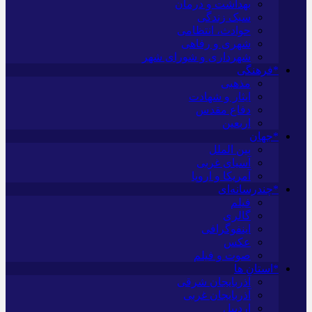
بهداشت و درمان
سبک زندگی
حوادث، انتظامی
شهری و رفاهی
شهرداری و شورای شهر
*فرهنگی
مذهبی
ایثار و شهادت
دفاع مقدس
اربعین
*جهان
بین الملل
آسیای غربی
آمریکا و اروپا
*چندرسانه‌ای
فیلم
گالری
اینفوگرافی
عکس
صوت و فیلم
*استان ها
آذربایجان شرقی
آذربایجان غربی
اردبیل