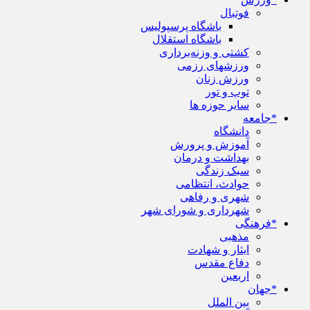
فوتبال
باشگاه پرسپولیس
باشگاه استقلال
کشتی و وزنه‌برداری
ورزشهای رزمی
ورزش زنان
توپ و تور
سایر حوزه ها
*جامعه
دانشگاه
آموزش و پرورش
بهداشت و درمان
سبک زندگی
حوادث، انتظامی
شهری و رفاهی
شهرداری و شورای شهر
*فرهنگی
مذهبی
ایثار و شهادت
دفاع مقدس
اربعین
*جهان
بین الملل