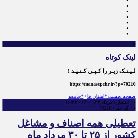
×
لینک کوتاه
لـیـنـک زیـر را کـپـی کـنـیـد !
https://manasepehr.ir/?p=70210
صفحه نخست
*استان ها
/
*جامعه
انتشار :
مرداد ۲۳, ۱۴۰۰ - ۱۶:۳۳
کد خبر :
70210
تعطیلی همه اصناف و مشاغل
کشور از ۲۵ تا ۳۰ مرداد ماه