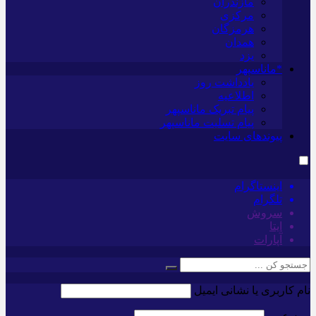
مازندران
مرکزی
هرمزگان
همدان
یزد
*ماناسپهر
یادداشت روز
اطلاعیه
پیام تبریک ماناسپهر
پیام تسلیت ماناسپهر
پیوندهای سایت
اینستاگرام
تلگرام
سروش
ایتا
آپارات
نام کاربری یا نشانی ایمیل