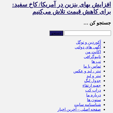
افزایش بهای بنزین در آمریکا/ کاخ سفید:
برای کاهش قیمت تلاش می‌کنیم
جستجو کن …
آکوردین و توگل
آگهی های دولتی
اکانت من
تایپوگرافی
تب ها
تماس با ما
تیتر ، لید و عکس
تیتر و لید
جدول لیگ
جعبه ارتقاء
دراپ کپ
درباره ما
ستون ها
شناسنامه سایت
صفحه اصلی – آخرین اخبار