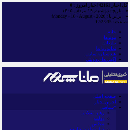
کل اخبار
42161
اخبار امروز :
0
تاریخ : دوشنبه, ۱۹ مرداد , ۱۴۰۵
برابر با : Monday - 10 - August - 2026
ساعت :
12:23:36
خانه
پیوندها
تبلیغات
تماس با ما
شناسنامه سایت
آگهی های دولتی
صفحه اصلی
آخرین اخبار
*سیاسی
رهبر انقلاب
دولت
مجلس
وزارت امور خارجه