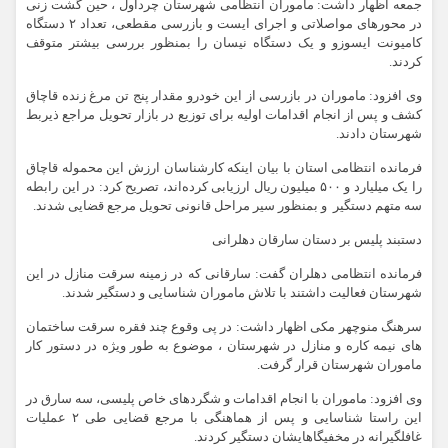
جمعه اظهار داشت: ماموران انتظامی شهرستان چرداول ، حین گشت زنی
در محورهای مواصلاتی و اجرای ایست و بازرسی مقطعی، تعداد ۲ دستگاه
کامیونت ایسوزو و یک دستگاه نیسان را بمنظور بررسی بیشتر متوقف
کردند.
وی افزود: ماموران در بازرسی از این خودرو مقدار پنج تن مرغ زنده قاچاق
کشف و پس از انجام اقدامات اولیه برای توزیع در بازار تحویل مراجع ذیربط
شهرستان دادند.
فرمانده انتظامی استان با بیان اینکه کارشناسان ارزش این محموله قاچاق
را یک میلیارد و ۵۰۰ میلیون ریال ارزیابی کرده‌اند، تصریح کرد: در این رابطه
سه متهم دستگیر و بمنظور سیر مراحل قانونی تحویل مرجع قضایی شدند.
دستبند پلیس بر دستان سارقان دهلرانی
فرمانده انتظامی دهلران گفت: سارقانی که در زمینه سرقت منازل در این
شهرستان فعالیت داشتند با تلاش ماموران شناسایی و دستگیر شدند.
سرهنگ منوچهر مکی اظهار داشت: در پی وقوع چند فقره سرقت ساختمان
های نیمه کاره و منازل در شهرستان ، موضوع به طور ویژه در دستور کار
ماموران شهرستان قرار گرفت.
وی افزود: ماموران با انجام اقدامات و شگردهای خاص پلیسی، سه سارق در
این راستا شناسایی و پس از هماهنگی با مرجع قضایی طی ۲ عملیات
غافلگیرانه در مخفیگاهایشان دستگیر کردند.