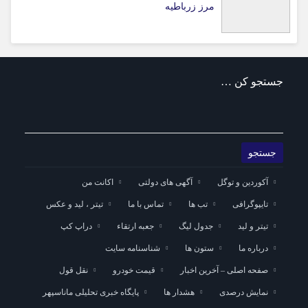
مرز زرباطیه
جستجو کن …
آکوردین و توگل
آگهی های دولتی
اکانت من
تایپوگرافی
تب ها
تماس با ما
تیتر ، لید و عکس
تیتر و لید
جدول لیگ
جعبه ارتقاء
دراپ کپ
درباره ما
ستون ها
شناسنامه سایت
صفحه اصلی – آخرین اخبار
قیمت خودرو
نقل قول
نمایش درصدی
هشدار ها
پایگاه خبری تحلیلی ماناسپهر