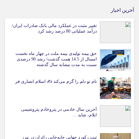
آخرین اخبار
تغییر مثبت در عملکرد مالی بانک صادرات ایران/
درآمد عملیاتی 80 درصد رشد کرد
حق بیمه تولیدی بیمه ملت در چهار ماه نخست
امسال از 14.5 همت گذشت/ رشد 90 درصدی
نسبت به مدت مشابه سال گذشته
نام تو دلم را گرم می‌کند ✍️ اسلام انصاری فر
آخرین سال خادمی در پتروخادم پتروشیمی
ایلام، شاید …
ثبت رکورد جهانی جابه‌جایی زائران در مرز