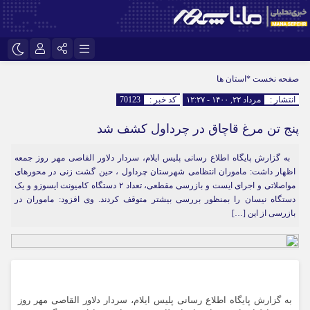
نام کاربری یا نشانی ایمیل
اینستاگرام
تلگرام
صفحه نخست
*استان ها
انتشار :
مرداد ۲۲, ۱۴۰۰ - ۱۲:۲۷
کد خبر :
70123
سروش
ایتا
پنج تن مرغ قاچاق در چرداول کشف شد
رمز عبور
آپارات
به گزارش پایگاه اطلاع رسانی پلیس ایلام، سردار دلاور القاصی مهر روز جمعه
اظهار داشت: ماموران انتظامی شهرستان چرداول ، حین گشت زنی در محورهای
مرا به خاطر بسپار
مواصلاتی و اجرای ایست و بازرسی مقطعی، تعداد ۲ دستگاه کامیونت ایسوزو و یک
دستگاه نیسان را بمنظور بررسی بیشتر متوقف کردند. وی افزود: ماموران در
بازرسی از این […]
به گزارش پایگاه اطلاع رسانی پلیس ایلام، سردار دلاور القاصی مهر روز