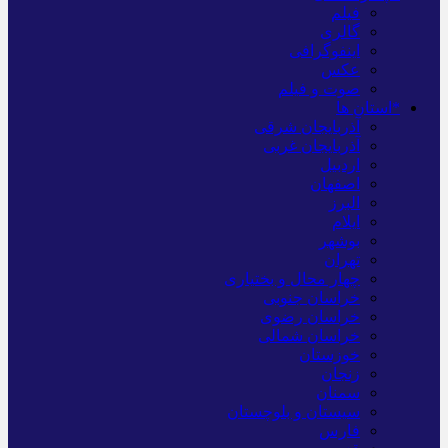
فیلم
گالری
اینفوگرافی
عکس
صوت و فیلم
*استان ها
آذربایجان شرقی
آذربایجان غربی
اردبیل
اصفهان
البرز
ایلام
بوشهر
تهران
چهار محال و بختیاری
خراسان جنوبی
خراسان رضوی
خراسان شمالی
خوزستان
زنجان
سمنان
سیستان و بلوچستان
فارس