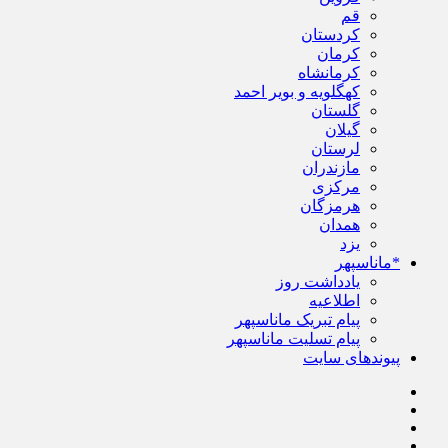
قم
کردستان
کرمان
کرمانشاه
کهگلویه و بویر احمد
گلستان
گیلان
لرستان
مازندران
مرکزی
هرمزگان
همدان
یزد
*ماناسپهر
یادداشت روز
اطلاعیه
پیام تبریک ماناسپهر
پیام تسلیت ماناسپهر
پیوندهای سایت