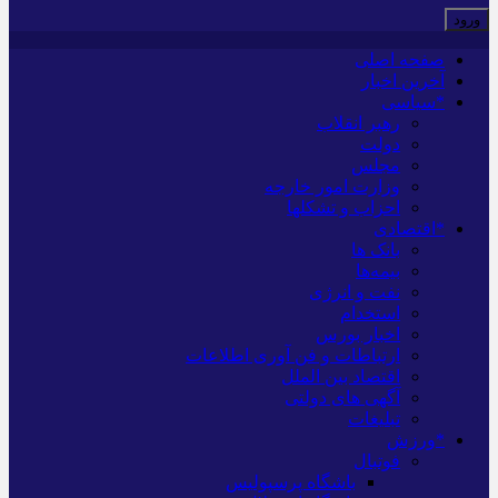
صفحه اصلی
آخرین اخبار
*سیاسی
رهبر انقلاب
دولت
مجلس
وزارت امور خارجه
احزاب و تشکلها
*اقتصادی
بانک ها
بیمه‌ها
نفت و انرژی
استخدام
اخبار بورس
ارتباطات و فن آوری اطلاعات
اقتصاد بین الملل
آگهی های دولتی
تبلیغات
*ورزش
فوتبال
باشگاه پرسپولیس