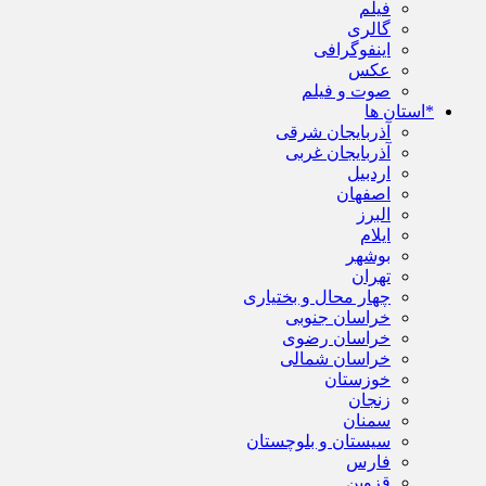
فیلم
گالری
اینفوگرافی
عکس
صوت و فیلم
*استان ها
آذربایجان شرقی
آذربایجان غربی
اردبیل
اصفهان
البرز
ایلام
بوشهر
تهران
چهار محال و بختیاری
خراسان جنوبی
خراسان رضوی
خراسان شمالی
خوزستان
زنجان
سمنان
سیستان و بلوچستان
فارس
قزوین