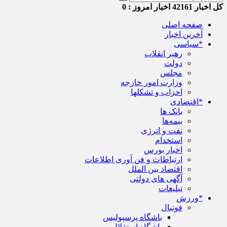
کل اخبار
42161
اخبار امروز :
0
صفحه اصلی
آخرین اخبار
*سیاسی
رهبر انقلاب
دولت
مجلس
وزارت امور خارجه
احزاب و تشکلها
*اقتصادی
بانک ها
بیمه‌ها
نفت و انرژی
استخدام
اخبار بورس
ارتباطات و فن آوری اطلاعات
اقتصاد بین الملل
آگهی های دولتی
تبلیغات
*ورزش
فوتبال
باشگاه پرسپولیس
باشگاه استقلال