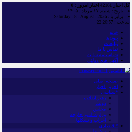
کل اخبار
42161
اخبار امروز :
0
تاریخ : شنبه, ۱۷ مرداد , ۱۴۰۵
برابر با : Saturday - 8 - August - 2026
ساعت :
22:20:58
خانه
پیوندها
تبلیغات
تماس با ما
شناسنامه سایت
آگهی های دولتی
صفحه اصلی
آخرین اخبار
*سیاسی
رهبر انقلاب
دولت
مجلس
وزارت امور خارجه
احزاب و تشکلها
*اقتصادی
بانک ها