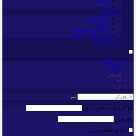
همدان
یزد
*ماناسپهر
یادداشت روز
اطلاعیه
پیام تبریک ماناسپهر
پیام تسلیت ماناسپهر
پیوندهای سایت
اینستاگرام
تلگرام
سروش
ایتا
آپارات
نام کاربری یا نشانی ایمیل
رمز عبور
مرا به خاطر بسپار