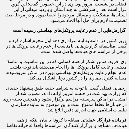
فضلی در نشست امروز بود. وی در این خصوص گفت: این گروه
قرار است بعد از سرکشی به چند استان و بازدید میدانی از این
استان‌ها، مشکلات و مسائل موجود را احصا نموده و در مرحله بعد،
تصمیمات لازم برای حل آنها اتخاذ می‌شود.
گزارش‌هایی از عدم رعایت پروتکل‌های بهداشتی رسیده است
وزیر کشور در ادامه به ایام عزاداری دهه اول محرم اشاره کرد و
گفت: متأسفانه گزارش‌هایی نامناسب از عدم رعایت پروتکل‌ها در
برخی از مراسم های هیات‌ها واصل شده است.
وی افزود: ضمن تشکر از همه کسانی که در این مناسبت و مناسک
مذهبی رعایت کامل پروتکل ها را انجام می‌دهند،‌باید توجه داشت
عدم انجام رعایت پروتکل‌های بهداشتی بویژه در اماکن سرپوشیده،
مساله کنترل بیماری را در کشور دچار اشکال می‌کند.
رحمانی فضلی گفت: با توجه به شرایط جدید، طبق پیشنهاد جدیدی
که وزارت بهداشت در جلسه امروز ارائه دادند، مصوب شد از
امشب در اماکن سربسته مراسم برگزار نشود و همچنین دسته روی
در خیابان‌ها قطعاً ممنوع است و این موضوع به نماینده سازمان
تبلیغات اسلامی جهت اجرای دقیق ابلاغ شد.
فرمانده قرارگاه عملیاتی مقابله با کرونا با بیان اینکه از همه
هیات‌ها، مساجد و برگزار کنندگان مراسم‌ها واقعا عاجزانه تقاضا