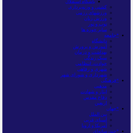
باشگاه استقلال
کشتی و وزنه‌برداری
ورزشهای رزمی
ورزش زنان
توپ و تور
سایر حوزه ها
*جامعه
دانشگاه
آموزش و پرورش
بهداشت و درمان
سبک زندگی
حوادث، انتظامی
شهری و رفاهی
شهرداری و شورای شهر
*فرهنگی
مذهبی
ایثار و شهادت
دفاع مقدس
اربعین
*جهان
بین الملل
آسیای غربی
آمریکا و اروپا
*چندرسانه‌ای