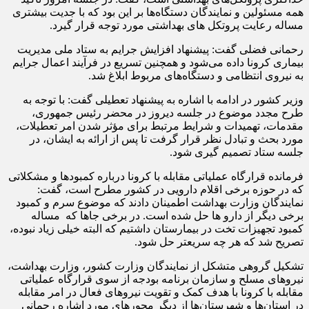
همه مسئولین و نمایندگان دستگاه‌ها بر این بود که با جدیت بیشتری
مساله رعایت پروتکل های بهداشتی مورد توجه قرار گیرد.
رحمانی فضلی گفت: پیشنهاد افزایش جرایم به ستاد ملی مدیریت
بیماری کرونا داده می‌شود و همچنین تسریع در فرآیند اعمال جرایم
به نیروی انتظامی و دستگاه‌های مربوط ابلاغ شد.
وزیر کشور در ادامه با اشاره به پیشنهاد تعطیلی گفت: با توجه به
طرح مجدد موضوع در جلسه دیروز در محضر رئیس جمهوری،
مقدمات، تهمیدات و شرایط مرتبط برای مؤثر شدن امر تعطیلات،
مورد بحث و تبادل نظر قرار گرفت تا پس از ارائه به ایشان، در
جلسه ستاد تصمیم گیری شود.
فرمانده قرارگاه عملیاتی مقابله با کرونا درباره کمبودها و مشکلاتی
که در حوزه برخی اقلام دارویی در کشور مطرح است، گفت:
نمایندگان وزارت بهداشت اطمینان دادند که موضوع سرم و کمبود
برخی دیگر از دارو ها حل شده است. در برخی جاها که مساله
کمبود تجهیزات تخت در بیمارستان داشتیم که البته خیلی زیاد نبوده،
تصریح شد که هر چه سریعتر حل شود.
تشکیل گروهی متشکل از نمایندگان وزارت کشور، وزارت بهداشت،
نیروهای مسلح و سازمان برنامه بودجه از سوی قرارگاه عملیاتی
مقابله با کرونا با هدف کمک و تقویت نیروهای فعال در امر مقابله
در استان‌ها و شهرستان‌ها از دیگر محورهای مورد اشاره رحمانی