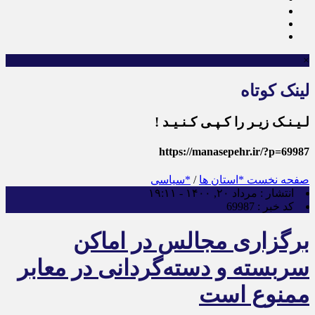
×
لینک کوتاه
لـیـنـک زیـر را کـپـی کـنـیـد !
https://manasepehr.ir/?p=69987
صفحه نخست
*استان ها
/
*سیاسی
انتشار :
مرداد ۲۰, ۱۴۰۰ - ۱۹:۱۱
کد خبر :
69987
برگزاری مجالس در اماکن
سربسته و دسته‌گردانی در معابر
ممنوع است