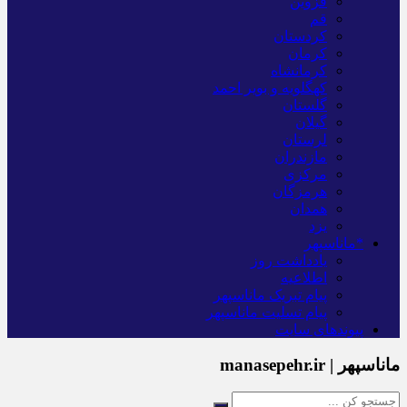
قزوین
قم
کردستان
کرمان
کرمانشاه
کهگلویه و بویر احمد
گلستان
گیلان
لرستان
مازندران
مرکزی
هرمزگان
همدان
یزد
*ماناسپهر
یادداشت روز
اطلاعیه
پیام تبریک ماناسپهر
پیام تسلیت ماناسپهر
پیوندهای سایت
ماناسپهر | manasepehr.ir