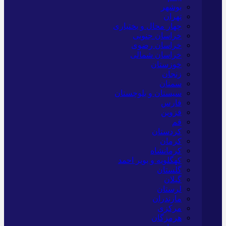
بوشهر
تهران
چهار محال و بختیاری
خراسان جنوبی
خراسان رضوی
خراسان شمالی
خوزستان
زنجان
سمنان
سیستان و بلوچستان
فارس
قزوین
قم
کردستان
کرمان
کرمانشاه
کهگلویه و بویر احمد
گلستان
گیلان
لرستان
مازندران
مرکزی
هرمزگان