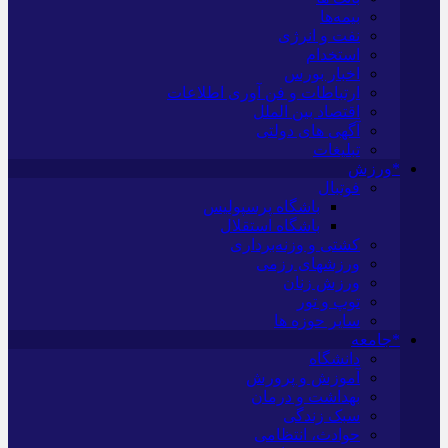
بیمه‌ها
نفت و انرژی
استخدام
اخبار بورس
ارتباطات و فن آوری اطلاعات
اقتصاد بین الملل
آگهی های دولتی
تبلیغات
*ورزش
فوتبال
باشگاه پرسپولیس
باشگاه استقلال
کشتی و وزنه‌برداری
ورزشهای رزمی
ورزش زنان
توپ و تور
سایر حوزه ها
*جامعه
دانشگاه
آموزش و پرورش
بهداشت و درمان
سبک زندگی
حوادث، انتظامی