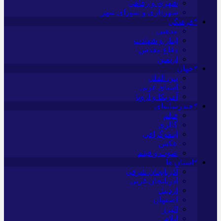
شهری و رفاهی
شهرداری و شورای شهر
*فرهنگی
مذهبی
ایثار و شهادت
دفاع مقدس
اربعین
*جهان
بین الملل
آسیای غربی
آمریکا و اروپا
*چندرسانه‌ای
فیلم
گالری
اینفوگرافی
عکس
صوت و فیلم
*استان ها
آذربایجان شرقی
آذربایجان غربی
اردبیل
اصفهان
البرز
ایلام