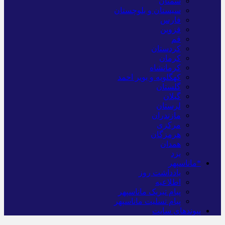
سمنان
سیستان و بلوچستان
فارس
قزوین
قم
کردستان
کرمان
کرمانشاه
کهگلویه و بویر احمد
گلستان
گیلان
لرستان
مازندران
مرکزی
هرمزگان
همدان
یزد
*ماناسپهر
یادداشت روز
اطلاعیه
پیام تبریک ماناسپهر
پیام تسلیت ماناسپهر
پیوندهای سایت