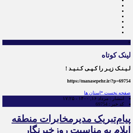
×
لینک کوتاه
لـیـنـک زیـر را کـپـی کـنـیـد !
https://manasepehr.ir/?p=69754
صفحه نخست
*استان ها
انتشار :
مرداد ۱۶, ۱۴۰۰ - ۱۷:۲۵
کد خبر :
69754
پیام‌تبریک مدیرمخابرات منطقه
ایلام به مناسبت روزخبرنگار