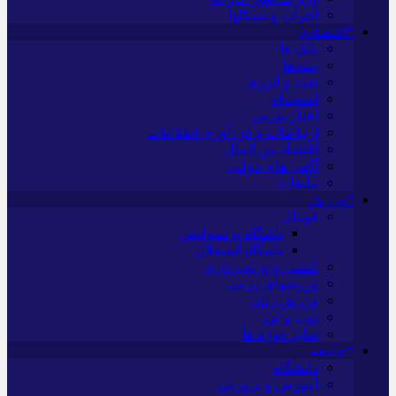
احزاب و تشکلها
*اقتصادی
بانک ها
بیمه‌ها
نفت و انرژی
استخدام
اخبار بورس
ارتباطات و فن آوری اطلاعات
اقتصاد بین الملل
آگهی های دولتی
تبلیغات
*ورزش
فوتبال
باشگاه پرسپولیس
باشگاه استقلال
کشتی و وزنه‌برداری
ورزشهای رزمی
ورزش زنان
توپ و تور
سایر حوزه ها
*جامعه
دانشگاه
آموزش و پرورش