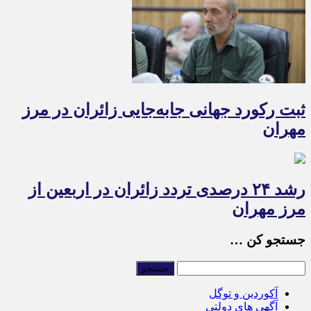
ثبت رکورد جهانی جابه‌جایی زائران در مرز
مهران
رشد ۲۴ درصدی تردد زائران در اربعین از
مرز مهران
جستجو کن …
آکوردین و توگل
آگهی های دولتی