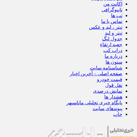
اکانت من
تایپوگرافی
تب ها
تماس با ما
تیتر ، لید و عکس
تیتر و لید
جدول لیگ
جعبه ارتقاء
دراپ کپ
درباره ما
ستون ها
شناسنامه سایت
صفحه اصلی – آخرین اخبار
قیمت خودرو
نقل قول
نمایش درصدی
هشدار ها
پایگاه خبری تحلیلی ماناسپهر
پیوندهای سایت
چاپ