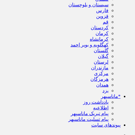
سیستان و بلوچستان
فارس
قزوین
قم
کردستان
کرمان
کرمانشاه
کهگلویه و بویر احمد
گلستان
گیلان
لرستان
مازندران
مرکزی
هرمزگان
همدان
یزد
*ماناسپهر
یادداشت روز
اطلاعیه
پیام تبریک ماناسپهر
پیام تسلیت ماناسپهر
پیوندهای سایت