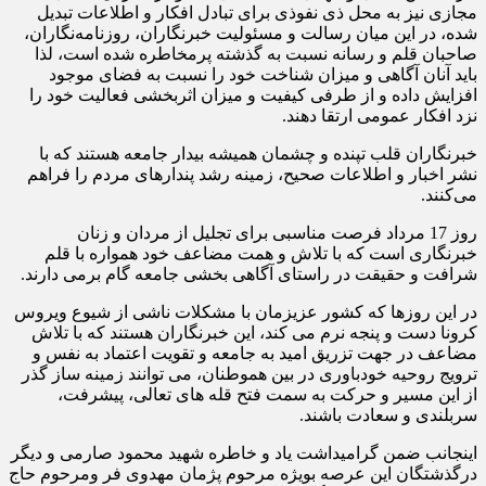
مجازی نیز به محل ذی نفوذی برای تبادل افکار و اطلاعات تبدیل
شده، در این میان رسالت و مسئولیت خبرنگاران، روزنامه‌نگاران،
صاحبان قلم و رسانه نسبت به گذشته پرمخاطره شده ‏است، لذا
باید آنان آگاهی و میزان شناخت خود را نسبت به فضای موجود
افزایش داده و از طرفی کیفیت و میزان اثربخشی فعالیت خود را
نزد افکار عمومی ارتقا دهند.
خبرنگاران قلب تپنده و چشمان همیشه بیدار جامعه هستند که با
نشر اخبار و اطلاعات صحیح، زمینه رشد پندارهای مردم را فراهم
می‏‌کنند.
روز 17 مرداد فرصت مناسبی برای تجلیل از مردان و زنان
خبرنگاری است که با تلاش و همت مضاعف خود همواره با قلم
شرافت و حقیقت در راستای آگاهی بخشی جامعه گام برمی دارند.
در این روزها که کشور عزیزمان با مشکلات ناشی از شیوع ویروس
کرونا دست و پنجه نرم می کند، این خبرنگاران هستند که با تلاش
مضاعف در جهت تزریق امید به جامعه و تقویت اعتماد به نفس و
ترویج روحیه خودباوری در بین هموطنان، می توانند زمینه ساز گذر
از این مسیر و حرکت به سمت فتح قله های تعالی، پیشرفت،
سربلندی و سعادت باشند.
اینجانب ضمن گرامیداشت یاد و خاطره شهید محمود صارمی و دیگر
درگذشتگان این عرصه بویژه مرحوم پژمان مهدوی فر ومرحوم حاج