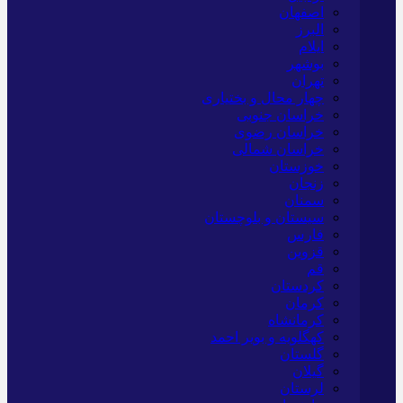
اصفهان
البرز
ایلام
بوشهر
تهران
چهار محال و بختیاری
خراسان جنوبی
خراسان رضوی
خراسان شمالی
خوزستان
زنجان
سمنان
سیستان و بلوچستان
فارس
قزوین
قم
کردستان
کرمان
کرمانشاه
کهگلویه و بویر احمد
گلستان
گیلان
لرستان