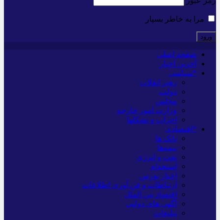
رمز عبور
مرا به خاطر بسپار
صفحه اصلی
آخرین اخبار
*سیاسی
رهبر انقلاب
دولت
مجلس
وزارت امور خارجه
احزاب و تشکلها
*اقتصادی
بانک ها
بیمه‌ها
نفت و انرژی
استخدام
اخبار بورس
ارتباطات و فن آوری اطلاعات
اقتصاد بین الملل
آگهی های دولتی
تبلیغات