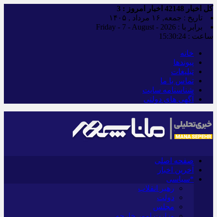
کل اخبار
42148
اخبار امروز :
3
تاریخ : جمعه, ۱۶ مرداد , ۱۴۰۵
برابر با : Friday - 7 - August - 2026
ساعت :
15:30:25
خانه
پیوندها
تبلیغات
تماس با ما
شناسنامه سایت
آگهی های دولتی
صفحه اصلی
آخرین اخبار
*سیاسی
رهبر انقلاب
دولت
مجلس
وزارت امور خارجه