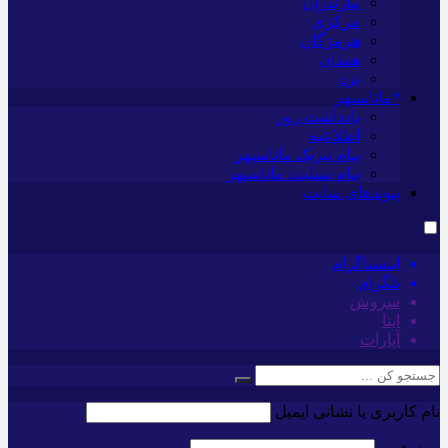
مازندران
مرکزی
هرمزگان
همدان
یزد
*ماناسپهر
یادداشت روز
اطلاعیه
پیام تبریک ماناسپهر
پیام تسلیت ماناسپهر
پیوندهای سایت
اینستاگرام
تلگرام
سروش
ایتا
آپارات
نام کاربری یا نشانی ایمیل