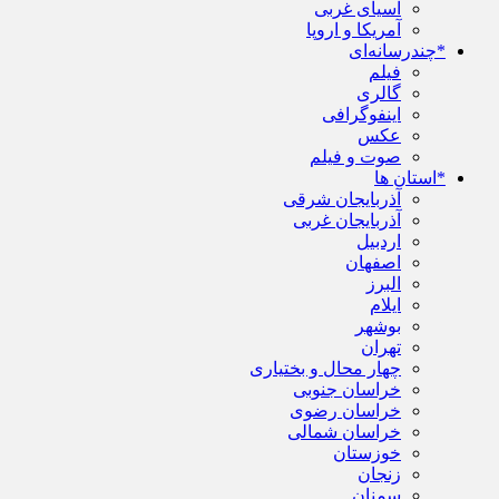
آسیای غربی
آمریکا و اروپا
*چندرسانه‌ای
فیلم
گالری
اینفوگرافی
عکس
صوت و فیلم
*استان ها
آذربایجان شرقی
آذربایجان غربی
اردبیل
اصفهان
البرز
ایلام
بوشهر
تهران
چهار محال و بختیاری
خراسان جنوبی
خراسان رضوی
خراسان شمالی
خوزستان
زنجان
سمنان