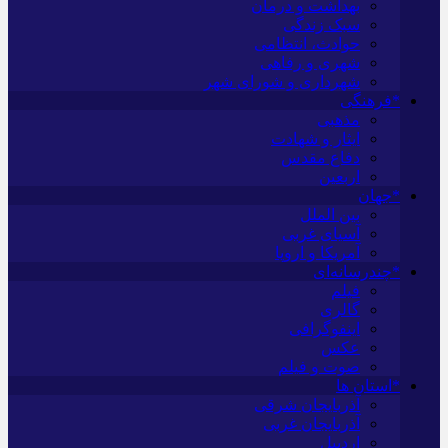
بهداشت و درمان
سبک زندگی
حوادث، انتظامی
شهری و رفاهی
شهرداری و شورای شهر
*فرهنگی
مذهبی
ایثار و شهادت
دفاع مقدس
اربعین
*جهان
بین الملل
آسیای غربی
آمریکا و اروپا
*چندرسانه‌ای
فیلم
گالری
اینفوگرافی
عکس
صوت و فیلم
*استان ها
آذربایجان شرقی
آذربایجان غربی
اردبیل