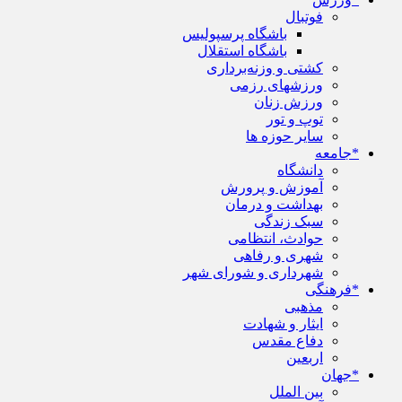
فوتبال
باشگاه پرسپولیس
باشگاه استقلال
کشتی و وزنه‌برداری
ورزشهای رزمی
ورزش زنان
توپ و تور
سایر حوزه ها
*جامعه
دانشگاه
آموزش و پرورش
بهداشت و درمان
سبک زندگی
حوادث، انتظامی
شهری و رفاهی
شهرداری و شورای شهر
*فرهنگی
مذهبی
ایثار و شهادت
دفاع مقدس
اربعین
*جهان
بین الملل