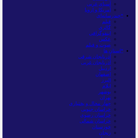
آسیای غربی
آمریکا و اروپا
*چندرسانه‌ای
فیلم
گالری
اینفوگرافی
عکس
صوت و فیلم
*استان ها
آذربایجان شرقی
آذربایجان غربی
اردبیل
اصفهان
البرز
ایلام
بوشهر
تهران
چهار محال و بختیاری
خراسان جنوبی
خراسان رضوی
خراسان شمالی
خوزستان
زنجان