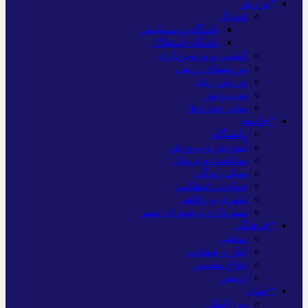
*ورزش
فوتبال
باشگاه پرسپولیس
باشگاه استقلال
کشتی و وزنه‌برداری
ورزشهای رزمی
ورزش زنان
توپ و تور
سایر حوزه ها
*جامعه
دانشگاه
آموزش و پرورش
بهداشت و درمان
سبک زندگی
حوادث، انتظامی
شهری و رفاهی
شهرداری و شورای شهر
*فرهنگی
مذهبی
ایثار و شهادت
دفاع مقدس
اربعین
*جهان
بین الملل