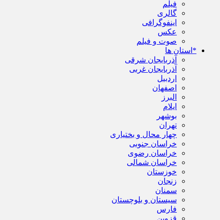
فیلم
گالری
اینفوگرافی
عکس
صوت و فیلم
*استان ها
آذربایجان شرقی
آذربایجان غربی
اردبیل
اصفهان
البرز
ایلام
بوشهر
تهران
چهار محال و بختیاری
خراسان جنوبی
خراسان رضوی
خراسان شمالی
خوزستان
زنجان
سمنان
سیستان و بلوچستان
فارس
قزوین