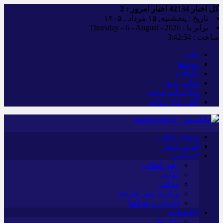
کل اخبار
42134
اخبار امروز :
2
تاریخ : پنجشنبه, ۱۵ مرداد , ۱۴۰۵
برابر با : Thursday - 6 - August - 2026
ساعت :
3:42:55
خانه
پیوندها
تبلیغات
تماس با ما
شناسنامه سایت
آگهی های دولتی
صفحه اصلی
آخرین اخبار
*سیاسی
رهبر انقلاب
دولت
مجلس
وزارت امور خارجه
احزاب و تشکلها
*اقتصادی
بانک ها