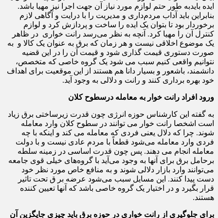
ایده بایدبه طور حتم لوازم مورد نیاز آن جهت اجرا نیز مهیا باشد.
بنابراین باید آداب مردم‌داری و مدیریت را با درایت و آگاهی لازم
برخوردار بود تا بتوان یک ایده را ساخت و پردازش کرد و لوازم
کنترل آن را مهیا کرد. آنچه به نظر می‌رسد رانت خواری در ظاهر
یک موضوع اخلاقی نیست و هر زمان که برق به عنوان یک کالا و به
صورت دستوری قیمت گذاری ‌شود و قیمت آن را در این قضیه
نتوانیم واقعی کنیم سبب می شود یک گروه خاصی که متخصص،
دانشمند، باشعور و بسیار دانا هم هستند از این موقعیت برای اهداف
خود بهره برداری ‌کنند و رانت و دلالی به وجود آید.
ورود افراد رانت خوار به معامله درسطوح کلان
به گفته این کارشناس حوزه انرژی چون قدرت زیرساختی برق زیاد
است اشخصا رانت خوار می توانند در سطوح کلان وارد معامله
شوند. چرا که دلال یعنی فردی که معامله می کند و اینکه با چه
فردی وارد معامله می‌شود قطعاً با مردم عادی نیست و با دولت
معامله انجام می دهند. پس چون قدرت اساسی در زمینه سلطه
برحامل برق برای آنها به وجود می‌آید با گروه‌های خیلی قوی جامعه
می‌توانند وارد بازار دلالی شوند و به منافع خاص مورد نظر خود
دست پیدا کنند. این مسایل سبب می‌شود عرضه بر ق تحت تاثیر
قرار بگیرد و در اختیار یک گروه خاصی باشد که آنها تعیین کننده
هستند.
برای جلوگیری از رانت خواری در حوزه برق باید چیزی جایگزین آن