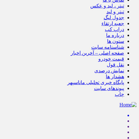
تیتر ، لید و عکس
تیتر و لید
جدول لیگ
جعبه ارتقاء
دراپ کپ
درباره ما
ستون ها
شناسنامه سایت
صفحه اصلی – آخرین اخبار
قیمت خودرو
نقل قول
نمایش درصدی
هشدار ها
پایگاه خبری تحلیلی ماناسپهر
پیوندهای سایت
چاپ