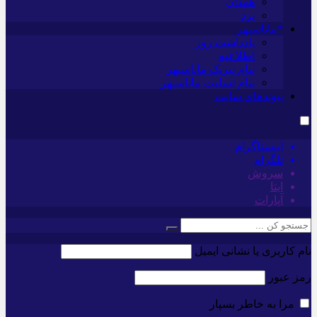
همدان
یزد
*ماناسپهر
یادداشت روز
اطلاعیه
پیام تبریک ماناسپهر
پیام تسلیت ماناسپهر
پیوندهای سایت
اینستاگرام
تلگرام
سروش
ایتا
آپارات
نام کاربری یا نشانی ایمیل
رمز عبور
مرا به خاطر بسپار