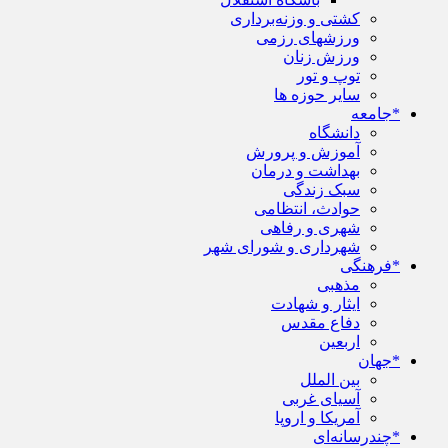
کشتی و وزنه‌برداری
ورزشهای رزمی
ورزش زنان
توپ و تور
سایر حوزه ها
*جامعه
دانشگاه
آموزش و پرورش
بهداشت و درمان
سبک زندگی
حوادث، انتظامی
شهری و رفاهی
شهرداری و شورای شهر
*فرهنگی
مذهبی
ایثار و شهادت
دفاع مقدس
اربعین
*جهان
بین الملل
آسیای غربی
آمریکا و اروپا
*چندرسانه‌ای