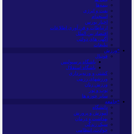
بیمه‌ها
نفت و انرژی
استخدام
اخبار بورس
ارتباطات و فن آوری اطلاعات
اقتصاد بین الملل
آگهی های دولتی
تبلیغات
*ورزش
فوتبال
باشگاه پرسپولیس
باشگاه استقلال
کشتی و وزنه‌برداری
ورزشهای رزمی
ورزش زنان
توپ و تور
سایر حوزه ها
*جامعه
دانشگاه
آموزش و پرورش
بهداشت و درمان
سبک زندگی
حوادث، انتظامی