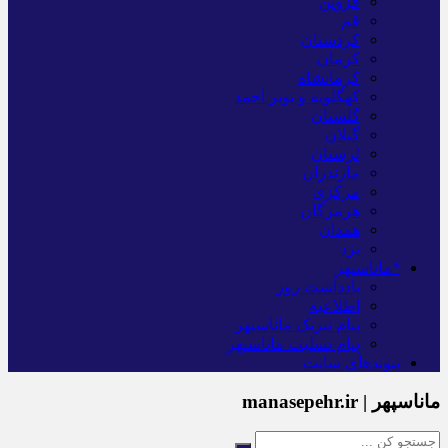
قزوین
قم
کردستان
کرمان
کرمانشاه
کهگلویه و بویر احمد
گلستان
گیلان
لرستان
مازندران
مرکزی
هرمزگان
همدان
یزد
*ماناسپهر
یادداشت روز
اطلاعیه
پیام تبریک ماناسپهر
پیام تسلیت ماناسپهر
پیوندهای سایت
ماناسپهر | manasepehr.ir