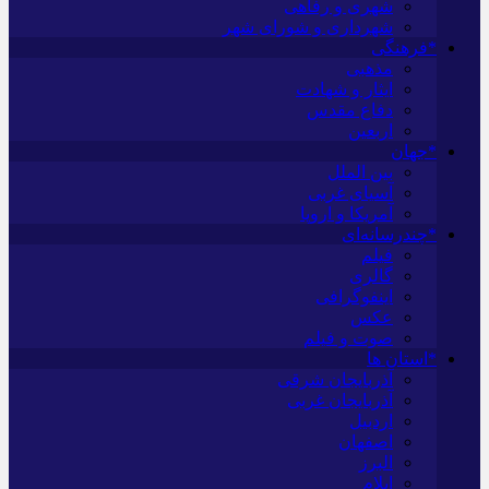
شهری و رفاهی
شهرداری و شورای شهر
*فرهنگی
مذهبی
ایثار و شهادت
دفاع مقدس
اربعین
*جهان
بین الملل
آسیای غربی
آمریکا و اروپا
*چندرسانه‌ای
فیلم
گالری
اینفوگرافی
عکس
صوت و فیلم
*استان ها
آذربایجان شرقی
آذربایجان غربی
اردبیل
اصفهان
البرز
ایلام