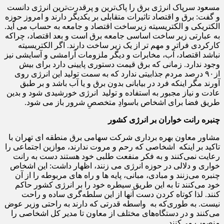
مسعود سرپاک انرژی برق را پاک‌ترین و پرقدرت‌ترین انرژی دانست
و گفت: برق و اقتصاد تاثیرات متقابلی بر یکدیگر دارند و امروز حوزه
الکتریکی و الکتریسیته زیرساخت اقتصاد و جامعه به حساب می آید.
به عبارتی زیر ساخت اساسی جامعه برق است و بعد اقتصاد، چراکه
کارکردی فراتر و مهم تر از یک زیر ساخت دارند. اگر الکتریسیته
نباشد اقتصاد، آب، مخابرات و دیگر ملزومات آرامشی و آسایشی نیز
وجود ندارد. زمانی که برق قیمت دستوری پایینی دارد برای بیش
از۹۰ درصد مردم جذابیتی ندارد که به سمت تولید این انرژی روی
آورند مگر اینکه فرد در بیابانی بدون برق و یا آب باشد و بر طبق
عادت و نیاز مجبور به استفاده و تولید انرژی خورشیدی شود و بدین
طریق فضا برای اشخاص باسوادِ متخصصِ شرور باز می شود.
چنبره رانت خواران بر انرژی کشور
مشاور معاون بهره برداری شرکت سهامی برق منطقه ای تهران با
تاکید بر اینکه اشخاصی که رحم و مروت ندارند، موازین اجتماعی را
رعایت نمی‌کنند و به فکر منفعت طلبی خود هستند دست به رانت
خواری و دلالی در حوزه انرژی می زنند، اظهار داشت: این اشخاص
چنبره می‌زنند و مبادی، مبانی، پایه ها و راه های مربوطه را از آن
خود می‌کنند تا به این طریق سیطره خود را بر انرژی کشور حاکم
کنند. لذا کوتاه کردن دست آنها از این سلطه‌گری ساده و راحت
نیست. به طوری‌که به واسطه قدرتی که دارند به راحتی وزیر عوض
می‌کنند و در دستگاه‌های مختلف از معاون تا مدیر کل اشخاصی را
منصوب می‌کنند.