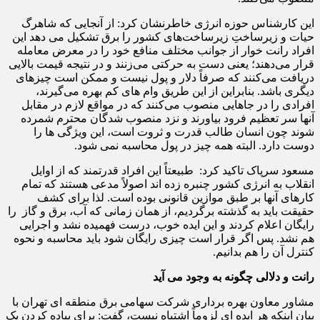
این کارشناس حوزه انرژی خاطرنشان کرد: از آنجایی که شاهرگ
حیات و زیرساختِ زیرساخت‌های کشور را برق تشکیل می دهد این
افراد رانت خوار از جوانب مختلف منافع خود را در معرض معامله
قرار می‌دهند؛ یعنی دست به حرکتی می‌زنند و در نتیجه قیمت بالایی
دریافت می‌کنند که صرفاً دلار و پول نیست و ممکن است چیزهای
دیگری باشد. بنابراین از این طریق وام‌ های کم بهره می‌گیرند،
افرادی را در جاهایی منصوب می‌کنند که در مواقع لازم در مقابل
آنها سر تعظیم فرود بیاورند و نزد منصوب شدگان محترم شمرده
شوند چون انسان طالب قدرت و ثروت است، این ویژگی ها را
دوست دارد. البته همه چیز در پول محاسبه نمی شود.
مسعود سرپاک تاکید کرد: طبیعتاً این افراد قدرتمند که از اوایل
انقلاب به انرژی کشور چنبره زده اند اصولاً مدعی هستند که تمام
کارهای آنها بر طبق موازین قانونی بوده است. لذا برای کشف
حقیقت باید به گذشته برگردیم، از همان زمانی که آب، برق و گاز را
رایگان اعلام کردند و این ایده‌ خوب، درست فهمیده نشد و اجرایی
هم نشد. پس اگر قرار است چیزی رایگان شود باید محاسبه و نحوه
کنترل آن را هم بدانیم.
رانت و دلالی چگونه به وجود می آید
مشاور معاون بهره برداری شرکت سهامی برق منطقه ای تهران با
بیان اینکه هر ایده ای لزوماً اشتباه نیست، گفت: برای پیاده کردن یک