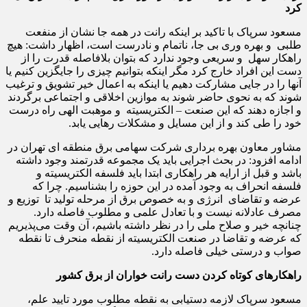
کرد
مسعود سرپاک با تاکید بر اینکه رانت در همه جا نشان از منفعت
طلبی و بهره وری بی جا، ناتمام و نادرست است، اظهار داشت: هیچ
راهکار سهل و سریعی وجود ندارد که بتوان بلافاصله قدرت را از
دست این افراد خارج کرد مگر اینکه بتوانیم چیزی را جایگزین کنیم یا
آنها را در جایی مشارکت دهیم یا اینکه به اعمال خیر تشویق و ترغیب
شوند که به نحوی حاضر شوند به موازین اخلاقی و اجتماعی برگردند
و اجازه دهند که این صنعت – الکتریسیته و موهبت الهی راه درست
خود را طی کند و از این مسایل و مشکلات رهایی یابد.
مشاور معاون بهره برداری شرکت سهامی برق منطقه ای تهران در
ادامه افزود: در بحث اجرایی باید یک مجموعه قدرتمند وجود داشته
باشد و قبل از ارایه هر راهکاری ابتدا باید فلسفه الکتریسیته و
فلسفه انحراف به وجود آمده در این حوزه را بشناسیم. چرا که
عرضه و تقاضای انرژی و به خصوص برق از مرحله تولید تا توزیع و
مصرف عادلانه نیست و با تعادل علمی و مطلوب فاصله دارد.
چنانچه خیر و صلاح ملی را در نظر داشته باشیم، آن وقت می‌پذیریم
که عرضه و تقاضا در صنعت الکتریسیته از نقطه منحرف تا نقطه
صواب و درستی خیلی فاصله دارد.
راهکارهای کوتاه کردن دست رانت خواران از برق کشور
مسعود سرپاک لازمه دستیابی به نقطه مطلوب مورد تایید علم،