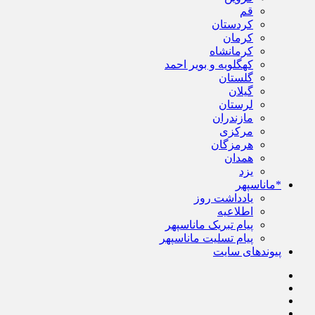
قم
کردستان
کرمان
کرمانشاه
کهگلویه و بویر احمد
گلستان
گیلان
لرستان
مازندران
مرکزی
هرمزگان
همدان
یزد
*ماناسپهر
یادداشت روز
اطلاعیه
پیام تبریک ماناسپهر
پیام تسلیت ماناسپهر
پیوندهای سایت