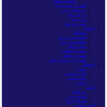
باشگاه استقلال
کشتی و وزنه‌برداری
ورزشهای رزمی
ورزش زنان
توپ و تور
سایر حوزه ها
*جامعه
دانشگاه
آموزش و پرورش
بهداشت و درمان
سبک زندگی
حوادث، انتظامی
شهری و رفاهی
شهرداری و شورای شهر
*فرهنگی
مذهبی
ایثار و شهادت
دفاع مقدس
اربعین
*جهان
بین الملل
آسیای غربی
آمریکا و اروپا
*چندرسانه‌ای