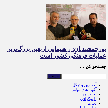
پورجمشیدیان: راهپیمایی اربعین بزرگ‌ترین
عملیات فرهنگی کشور است
جستجو کن …
آکوردین و توگل
آگهی های دولتی
اکانت من
تایپوگرافی
تب ها
تماس با ما