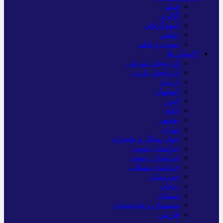
فیلم
گالری
اینفوگرافی
عکس
صوت و فیلم
*استان ها
آذربایجان شرقی
آذربایجان غربی
اردبیل
اصفهان
البرز
ایلام
بوشهر
تهران
چهار محال و بختیاری
خراسان جنوبی
خراسان رضوی
خراسان شمالی
خوزستان
زنجان
سمنان
سیستان و بلوچستان
فارس