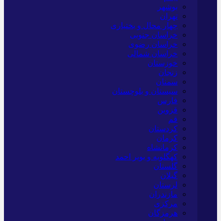
بوشهر
تهران
چهار محال و بختیاری
خراسان جنوبی
خراسان رضوی
خراسان شمالی
خوزستان
زنجان
سمنان
سیستان و بلوچستان
فارس
قزوین
قم
کردستان
کرمان
کرمانشاه
کهگلویه و بویر احمد
گلستان
گیلان
لرستان
مازندران
مرکزی
هرمزگان