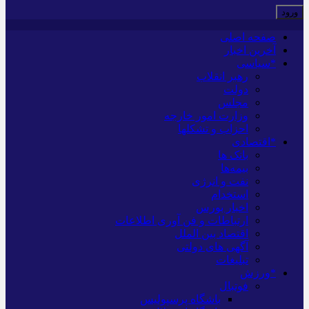
صفحه اصلی
آخرین اخبار
*سیاسی
رهبر انقلاب
دولت
مجلس
وزارت امور خارجه
احزاب و تشکلها
*اقتصادی
بانک ها
بیمه‌ها
نفت و انرژی
استخدام
اخبار بورس
ارتباطات و فن آوری اطلاعات
اقتصاد بین الملل
آگهی های دولتی
تبلیغات
*ورزش
فوتبال
باشگاه پرسپولیس