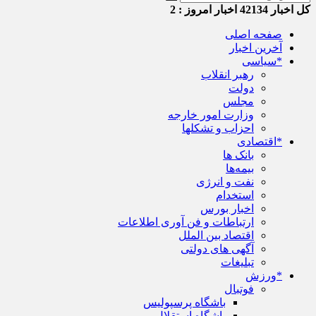
کل اخبار
42134
اخبار امروز :
2
صفحه اصلی
آخرین اخبار
*سیاسی
رهبر انقلاب
دولت
مجلس
وزارت امور خارجه
احزاب و تشکلها
*اقتصادی
بانک ها
بیمه‌ها
نفت و انرژی
استخدام
اخبار بورس
ارتباطات و فن آوری اطلاعات
اقتصاد بین الملل
آگهی های دولتی
تبلیغات
*ورزش
فوتبال
باشگاه پرسپولیس
باشگاه استقلال