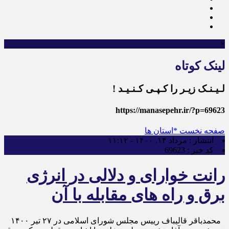
×
لینک کوتاه
لـیـنـک زیـر را کـپـی کـنـیـد !
https://manasepehr.ir/?p=69623
صفحه نخست
*استان ها
انتشار :
مرداد ۱۴, ۱۴۰۰ - ۱۱:۱۲
کد خبر :
69623
رانت خوارای و دلالی در انرژی
برق و راه های مقابله با آن
محمدباقر قالیباف رییس مجلس شورای اسلامی در ۲۷ تیر ۱۴۰۰