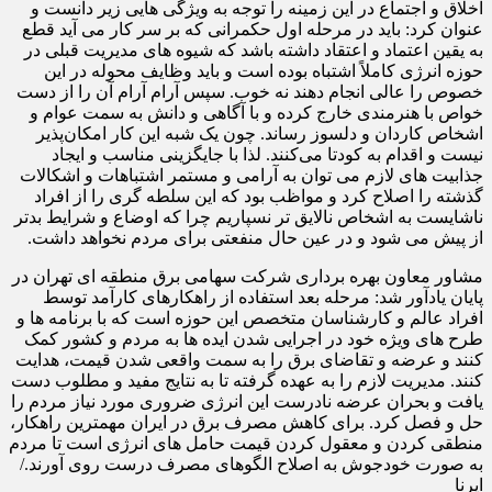
اخلاق و اجتماع در این زمینه را توجه به ویژگی هایی زیر دانست و
عنوان کرد: باید در مرحله اول حکمرانی که بر سر کار می آید قطع
به یقین اعتماد و اعتقاد داشته باشد که شیوه‌ های مدیریت قبلی در
حوزه انرژی کاملاً اشتباه بوده است و باید وظایف محوله در این
خصوص را عالی انجام دهند نه خوب. سپس آرام آرام آن را از دست
خواص با هنرمندی خارج کرده و با آگاهی و دانش به سمت عوام و
اشخاص کاردان و دلسوز رساند. چون یک شبه این کار امکان‌پذیر
نیست و اقدام به کودتا می‌کنند. لذا با جایگزینی مناسب و ایجاد
جذابیت های لازم می توان به آرامی و مستمر اشتباهات و اشکالات
گذشته را اصلاح کرد و مواظب بود که این‌ سلطه گری را از افراد
ناشایست به اشخاص نالایق‌ تر نسپاریم چرا که اوضاع و شرایط بدتر
از پیش می شود و در عین حال منفعتی برای مردم نخواهد داشت.
مشاور معاون بهره برداری شرکت سهامی برق منطقه ای تهران در
پایان یادآور شد: مرحله بعد استفاده از راهکارهای کارآمد توسط
افراد عالم و کارشناسان‌ متخصص این حوزه است که با برنامه ها و
طرح‌ های ویژه خود در اجرایی شدن ایده ها به مردم و کشور کمک
کنند و عرضه و تقاضای برق را به سمت واقعی شدن قیمت، هدایت
کنند. مدیریت لازم را به عهده گرفته تا به نتایج مفید و مطلوب دست
یافت و بحران عرضه نادرست این انرژی ضروری مورد نیاز مردم را
حل و فصل کرد. برای کاهش مصرف برق در ایران مهمترین راهکار،
منطقی کردن و معقول کردن قیمت حامل های انرژی است تا مردم
به صورت خودجوش به اصلاح الگوهای مصرف درست روی آورند./
ایرنا