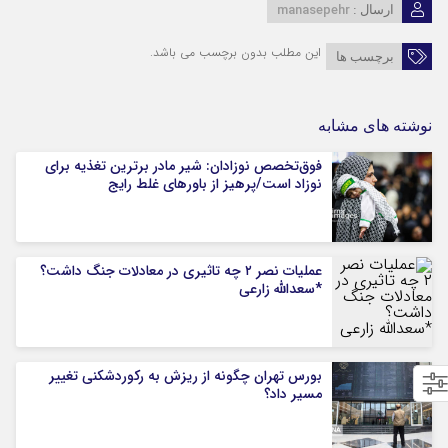
manasepehr
ارسال :
این مطلب بدون برچسب می باشد.
برچسب ها
نوشته های مشابه
فوق‌تخصص نوزادان: شیر مادر برترین تغذیه برای
نوزاد است/پرهیز از باورهای غلط رایج
عملیات نصر ۲ چه تاثیری در معادلات جنگ داشت؟
*سعدالله زارعی
بورس تهران چگونه از ریزش به رکوردشکنی تغییر
مسیر داد؟