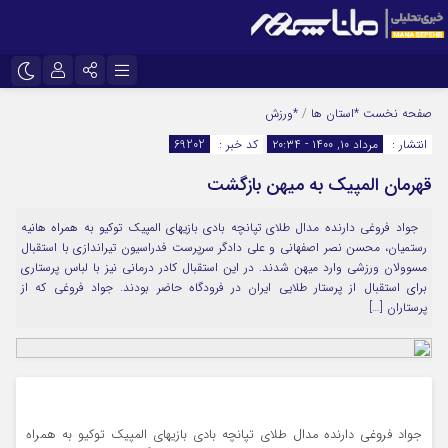
نام کاربری یا نشانی ایمیل
اینستاگرام
تلگرام
صفحه نخست
*استان ها
/
*ورزش
انتشار :
مرداد ۱۰, ۱۴۰۰ - ۲۰:۳۴
کد خبر :
69202
سروش
ایتا
قهرمان المپیک به میهن بازگشت
رمز عبور
آپارات
جواد فروغی دارنده مدال طلای تپانچه بادی بازیهای المپیک توکیو به همراه هانیه
رستمیان، محسن نصر اصفهانی و علی دادگر سرپرست فدراسیون تیراندازی با استقبال
مرا به خاطر بسپار
مسوولان ورزشی وارد میهن شدند. در این استقبال کادر درمانی نیز با لباس پرستاری
برای استقبال از پرستار طلایی ایران در فرودگاه حاضر بودند. جواد فروغی که از
پرستاران […]
جواد فروغی دارنده مدال طلای تپانچه بادی بازیهای المپیک توکیو به همراه