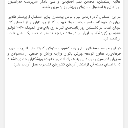
هانیه رستمیان، محسن نصر اصفهانی و علی دادگر سرپرست فدراسیون
تیراندازی با استقبال مسوولان ورزشی وارد میهن شدند.
در این استقبال کادر درمانی نیز با لباس پرستاری برای استقبال از پرستار طلایی
ایران در فرودگاه حاضر بودند. جواد فروغی که از پرستاران و از اعضای کادر
درمان است در نخستین روز رقابت‌های تیراندازی بازی‌های المپیک ۲۰۲۰ توکیو
علاوه بر رکوردشکنی، ایران را در ماده تپانچه ۱۰ متر صاحب یک مدال طلای
ارزشمند کرد.
در این مراسم مسئولان عالی رتبه کشور، مسئولان کمیته ملی المپیک، مهین
فرهادی‌زاد معاون توسعه ورزش بانوان وزارت ورزش و جمعی از مسئولان و
مدیران فدراسیون تیراندازی به همراه اعضای خانواده ورزشکاران حضور داشتند
که با اهدای دسته گل از افتخار آفرینان کشورمان تقدیر به عمل آوردند./ایرنا