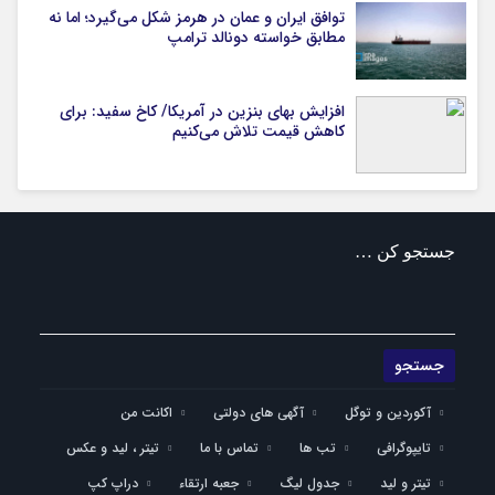
توافق ایران و عمان در هرمز شکل می‌گیرد؛ اما نه
مطابق خواسته دونالد ترامپ
افزایش بهای بنزین در آمریکا/ کاخ سفید: برای
کاهش قیمت تلاش می‌کنیم
جستجو کن …
آکوردین و توگل
آگهی های دولتی
اکانت من
تایپوگرافی
تب ها
تماس با ما
تیتر ، لید و عکس
تیتر و لید
جدول لیگ
جعبه ارتقاء
دراپ کپ