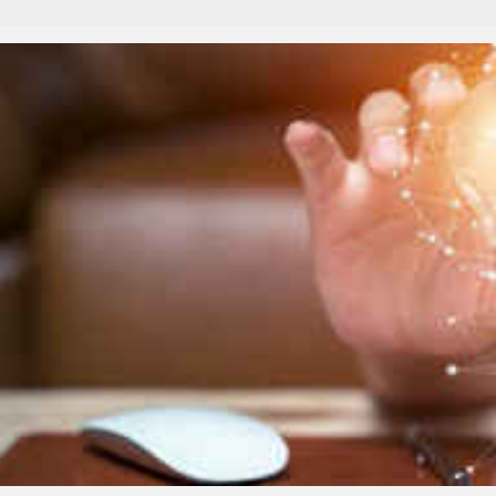
تبلیغات
*چندرسانه‌ای
*استان ها
فیلم
آذربایجان شرق
گالری
آذربایجان غربی
اینفوگرافی
اردبیل
عکس
اصفهان
صوت و فیلم
البرز