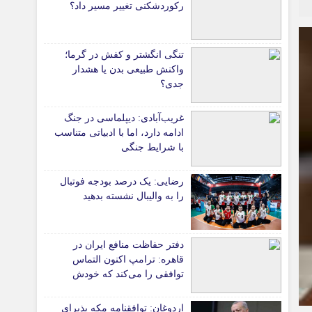
رکوردشکنی تغییر مسیر داد؟
*جامعه
دانشگاه
تنگی انگشتر و کفش در گرما؛
آموزش و پرورش
واکنش طبیعی بدن یا هشدار
جدی؟
بهداشت و درمان
سبک زندگی
غریب‌آبادی: دیپلماسی در جنگ
حوادث، انتظامی
ادامه دارد، اما با ادبیاتی متناسب
شهری و رفاهی
با شرایط جنگی
شهرداری و شورای شهر
رضایی: یک درصد بودجه فوتبال
را به والیبال نشسته بدهید
*ماناسپهر
ی
یادداشت روز
اطلاعیه
دفتر حفاظت منافع ایران در
قاهره: ترامپ اکنون التماس
پیام تبریک ماناسپهر
توافقی را می‌کند که خودش
پیام تسلیت ماناسپهر
ویران کرد
اردوغان: توافقنامه مکه پذیرای