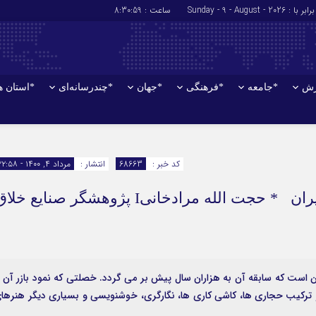
برابر با : Sunday - 9 - August - 2026
ساعت :
8:31:00
زش
*جامعه
*فرهنگی
*جهان
*چندرسانه‌ای
*استان ه
*سیاسی
*اقتصادی
رهبر انقلاب
بانک ها
کد خبر :
68663
انتشار :
مرداد ۴, ۱۴۰۰ - ۲۲:۵۸
دولت
بیمه‌ها
چالش‌های توسعه «صنایع خلاق» در ایران * حجت الله مرادخانیI پژوهشگر صنایع خل
مجلس
نفت و انرژی
وزارت امور خارجه
استخدام
احزاب و تشکلها
اخبار بورس
ارتباطات و فن 
است که سابقه آن به هزاران سال پیش بر می گردد. خصلتی که نمود بازر آن ر
اقتصاد بین المل
 و ترکیب حجاری ها، کاشی کاری ها، نگارگری، خوشنویسی و بسیاری دیگر هنرها
آگهی های دولت