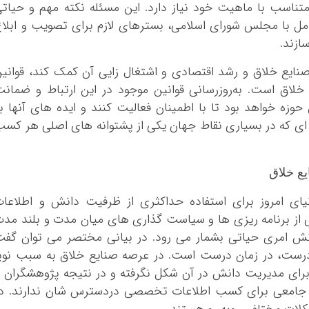
متناسب با ماهیت خود نیاز دارد. این مسئله نکته مهم و حیات
کرمان
امل با مجلس شورای اسلامی، بسترهای لازم برای تصویب و ابلا
کرمانشاه
ازند.
کهگلویه و بویر 
گلستان
 صنایع خلاق و رشد اقتصادی و اشتغال زایی آن کمک کند، قوانی
گیلان
لاق است. به‌روزرسانی قوانین موجود در این ارتباط و ضمان
 حوزه خواهد بود تا با اطمینان فعالیت کنند و ایده های آنها ب
لرستان
 ای که در بسیاری نقاط جهان یکی از پشتوانه های اصلی هر کس
مازندران
مرکزی
هرمزگان
ع خلاق
همدان
ای امروز برای استفاده حداکثری از ظرفیت دانش و اطلاعا
یزد
ی از برنامه ریزی ها و سیاست گذاری های میان مدت و بلند مد
نش امری حیاتی بشمار می رود. در بیانی مختصر می توان گف
درست، در زمان درست است. در عرصه صنایع خلاق به سبب نوپ
 برای مدیریت دانش در آن شکل نگرفته و در نتیجه پژوهشگران 
نبع جامعی برای کسب اطلاعات تخصصی دردسترس شان ندارند. د