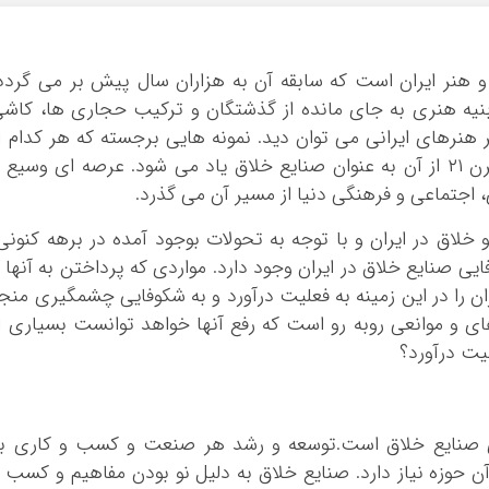
ایلام
بوشهر
هنر ایران است که سابقه آن به هزاران سال پیش بر می گردد
تهران
 ابنیه هنری به جای مانده از گذشتگان و ترکیب حجاری ها، کاش
چهار محال و بخ
هنرهای ایرانی می توان دید. نمونه هایی برجسته که هر کدام ا
خراسان جنوبی
آنها گواهی بر قدمت آن چیزی است که در قرن ۲۱ از آن به عنوان صنایع خلاق یاد می شود. عرصه ای وسیع 
خراسان رضوی
 اجتماعی و فرهنگی دنیا از مسیر آن می گذرد.
خراسان شمالی
لاق در ایران و با توجه به تحولات بوجود آمده در برهه کنونی
خوزستان
ی صنایع خلاق در ایران وجود دارد. مواردی که پرداختن به آنها 
زنجان
ان را در این زمینه به فعلیت درآورد و به شکوفایی چشمگیری منج
سمنان
ای و موانعی روبه رو است که رفع آنها خواهد توانست بسیاری ا
سیستان و بلو
یت درآورد؟
فارس
قزوین
قم
ی صنایع خلاق است.توسعه و رشد هر صنعت و کسب و کاری به
کردستان
آن حوزه نیاز دارد. صنایع خلاق به دلیل نو بودن مفاهیم و کسب 