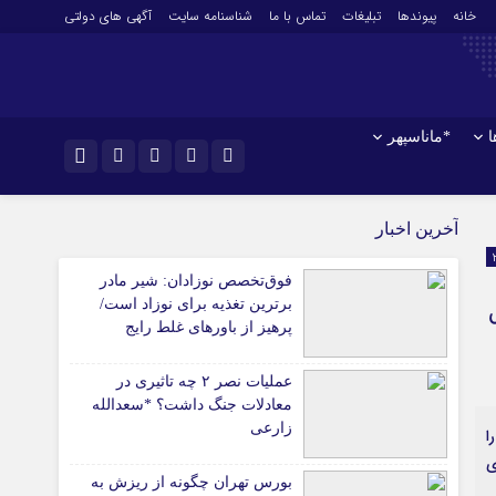
خانه
پیوندها
تبلیغات
تماس با ما
شناسنامه سایت
آگهی های دولتی
ا
*ماناسپهر
نام کاربری یا نشانی ایمیل
اینستاگرام
*ورزش
آخرین اخبار
فوتبال
تلگرام
فوق‌تخصص نوزادان: شیر مادر
باشگاه پرسپولیس
رمز عبور
برترین تغذیه برای نوزاد است/
اق
سروش
باشگاه استقلال
پرهیز از باورهای غلط رایج
کشتی و وزنه‌برداری
ایتا
ورزشهای رزمی
عملیات نصر ۲ چه تاثیری در
مرا به خاطر بسپار
آپارات
معادلات جنگ داشت؟ *سعدالله
آوری اطلاعات
ورزش زنان
زارعی
ا
ل
توپ و تور
ی
ی
سایر حوزه ها
بورس تهران چگونه از ریزش به