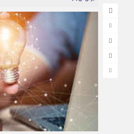
*فرهنگی
*جهان
مذهبی
بین الملل
ایثار و شهادت
آسیای غربی
دفاع مقدس
آمریکا و اروپا
اربعین