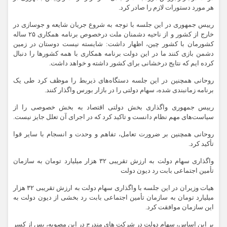
هر مورد دستورات لازم را صادر کرد.
رییس جمهوری در این جلسه با توجه به شروع جریان شایعه و جوسازی در
خارج از کشور و از ناحیه دشمنان ملت درخصوص برنامه همکاری ۲۵ ساله
کشورمان با کشور چین، اظهار داشت: شایسته نیست دوستان در زمین
دشمن بازی کنند ما در این دولت برنامه همکاری با همه کشورها را دنبال
کرده ایم که نتایج درخشانی برای کشور داشته و خواهد داشت.
روحانی همچنین در این جلسه دستگاه‌های ذیربط را موظف کرد طی یک
برنامه زمانبندی شده، سهام دولتی را در بازار بورس واگذار کنند.
رییس جمهوری واگذاری بخش دولتی اقتصاد به بخش خصوصی را از
سیاست‌های مهم نظام دانست و تاکید کرد که در اجرای آن تعلل جایز نیست.
روحانی همچنین بر ضرورت تعامل، تفاهم و وحدت و انسجام با سایر قوا
تأکید کرد.
واگذاری سهام دولت به ارزش تقریبی ۳۲ هزار میلیارد تومان به سازمان
تأمین اجتماعی بابت رد دیون دولت
هیات وزیران در این جلسه با واگذاری سهام دولت به ارزش تقریبی ۳۲ هزار
میلیارد تومان به سازمان تأمین اجتماعی بابت رد بخشی از دیون دولت به
این سازمان موافقت کرد.
بر این اساس، سهام دولت در شرکت های مندرج در این مصوبه، پس از کسر