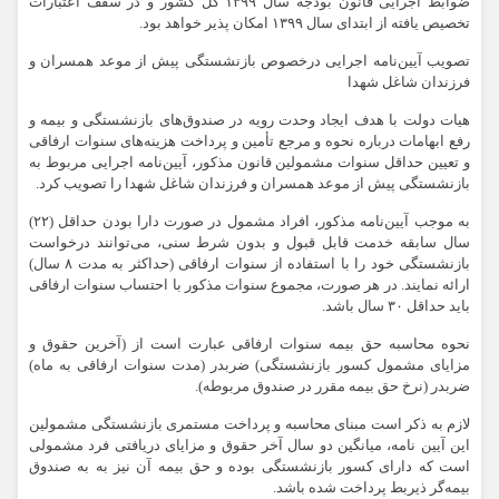
ضوابط اجرایی قانون بودجه سال ۱۳۹۹ کل کشور و در سقف اعتبارات
تخصیص یافته از ابتدای سال ۱۳۹۹ امکان پذیر خواهد بود.
تصویب آیین‌نامه اجرایی درخصوص بازنشستگی پیش از موعد همسران و
فرزندان شاغل شهدا
هیات دولت با هدف ایجاد وحدت رویه در صندوق‌های بازنشستگی و بیمه و
رفع ابهامات درباره نحوه و مرجع تأمین و پرداخت هزینه‌های سنوات ارفاقی
و تعیین حداقل سنوات مشمولین قانون مذکور، آیین‌نامه اجرایی مربوط به
بازنشستگی پیش از موعد همسران و فرزندان شاغل شهدا را تصویب کرد.
به موجب آیین‌نامه مذکور، افراد مشمول در صورت دارا بودن حداقل (۲۲)
سال سابقه خدمت قابل قبول و بدون شرط سنی، می‌توانند درخواست
بازنشستگی خود را با استفاده از سنوات ارفاقی (حداکثر به مدت ۸ سال)
ارائه نمایند. در هر صورت، مجموع سنوات مذکور با احتساب سنوات ارفاقی
باید حداقل ۳۰ سال باشد.
نحوه محاسبه حق بیمه سنوات ارفاقی عبارت است از (آخرین حقوق و
مزایای مشمول کسور بازنشستگی) ضربدر (مدت سنوات ارفاقی به ماه)
ضربدر (نرخ حق بیمه مقرر در صندوق مربوطه).
لازم به ذکر است مبنای محاسبه و پرداخت مستمری بازنشستگی مشمولین
این آیین نامه، میانگین دو سال آخر حقوق و مزایای دریافتی فرد مشمولی
است که دارای کسور بازنشستگی بوده و حق بیمه آن نیز به به صندوق
بیمه‌گر ذیربط پرداخت شده باشد.