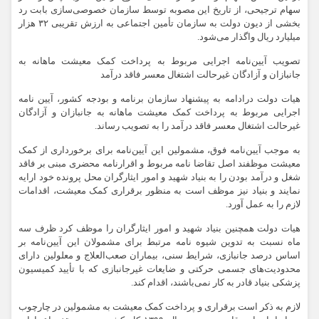
سهام ترجیحی، از تاریخ این مصوبه توسط سازمان خصوصی‌سازی بابت رد
بخشی از دیون دولت به سازمان تأمین اجتماعی به ارزش تقریبی ۳۲ هزار
میلیارد ریال واگذار می‌شود.
تصویب آیین‌نامه اجرایی مربوط به پرداخت کمک معیشت ماهانه به
جانبازان و آزادگان غیرحالت اشتغال معسر فاقد درآمد
هیات دولت درادامه به پیشنهاد سازمان برنامه و بودجه کشور، آیین نامه
اجرایی مربوط به پرداخت کمک معیشت ماهانه به جانبازان و آزادگان
غیرحالت اشتغال معسر فاقد درآمد را به تصویب رساند.
به موجب آیین‌نامه فوق، مشمولین این آیین‌نامه برای برخورداری از کمک
معیشت موظفند اصل تقاضا نامه مربوط و اقرارنامه محضری مبنی بر فاقد
شغل و درآمد بودن را به بنیاد شهید و امور ایثارگران محل پرونده خود ارایه
نمایند و بنیاد نیز موظف است به منظور برقراری کمک معیشت، اقدامات
لازم را به عمل آورد.
هیات دولت همچنین بنیاد شهید و امور ایثارگران را موظف کرد ظرف سه
ماه نسبت به تدوین شیوه نامه مرتبط برای مشمولان این آیین‌نامه بر
اساس درصد جانبازی، شرایط سنی، بیماران صعب‌العلاج و معلولین دارای
محدودیت‌های جسمی حرکتی و ضایعات غیرجانبازی که با تأیید کمیسیون
پزشکی بنیاد قادر به کار نمی‌باشند، اقدام کند.
لازم به ذکر است برقراری و پرداخت کمک معیشت به مشمولین در چارچوب