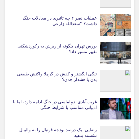
عملیات نصر ۲ چه تاثیری در معادلات جنگ
داشت؟ *سعدالله زارعی
بورس تهران چگونه از ریزش به رکوردشکنی
تغییر مسیر داد؟
تنگی انگشتر و کفش در گرما؛ واکنش طبیعی
بدن یا هشدار جدی؟
غریب‌آبادی: دیپلماسی در جنگ ادامه دارد، اما با
ادبیاتی متناسب با شرایط جنگی
رضایی: یک درصد بودجه فوتبال را به والیبال
نشسته بدهید