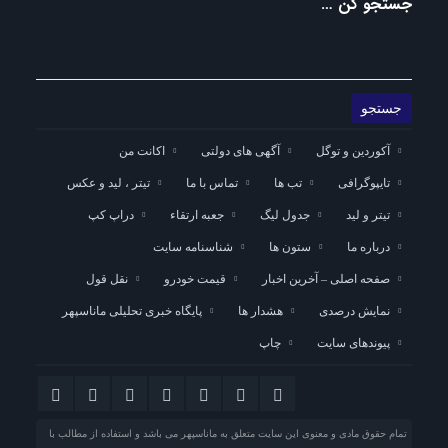
جستجو کن …
آکوردین و توگل
آگهی های دولتی
اکانت من
تایپوگرافی
تب ها
تماس با ما
تیتر ، لید و عکس
تیتر و لید
جدول لیگ
جعبه ارتقاء
دراپ کپ
درباره ما
ستون ها
شناسنامه سایت
صفحه اصلی – آخرین اخبار
قیمت خودرو
نقل قول
نمایش درصدی
هشدار ها
پایگاه خبری تحلیلی ماناسپهر
پیوندهای سایت
چاپ
تمام حقوق مادی و معنوی این سایت متعلق به ماناسپهر می باشد و استفاده از مطالب با