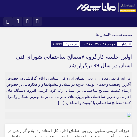
نام کاربری یا نشانی ایمیل
اینستاگرام
تلگرام
صفحه نخست
*استان ها
انتشار :
خرداد ۳۱, ۱۳۹۹ - ۱۰:۲۱
کد خبر :
42099
سروش
ایتا
اولین جلسه کارگروه #مصالح ساختمانی شورای فنی
رمز عبور
آپارات
استان در سال 99 برگزار شد
فرزانه کریمی معاون ارزیابی انطباق اداره کل استاندارد ایلام گزارشی در خصوص
مرا به خاطر بسپار
آخرین وضعیت واحدهای تولیدی تیرچه دراستان و پیشنهادها و راهکارهایی در خصوص
ارتقاء کیفیت مصالح ساختمانی در استان ارائه کرد. کریمی افزود: دستگاه های
اجرایی وناظرین ساختمان هاو پروژه های عمرانی می توانند بهترین همکار وکنترل
کننده مصالح ساختمانی با کیفیت و استاندارد […]
فرزانه کریمی معاون ارزیابی انطباق اداره کل استاندارد ایلام گزارشی در
خصوص آخرین وضعیت واحدهای تولیدی تیرچه دراستان و پیشنهادها و