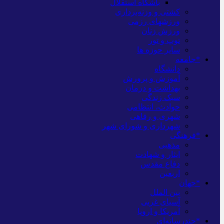
باشگاه استقلال
کشتی و وزنه‌برداری
ورزشهای رزمی
ورزش زنان
توپ و تور
سایر حوزه ها
*جامعه
دانشگاه
آموزش و پرورش
بهداشت و درمان
سبک زندگی
حوادث، انتظامی
شهری و رفاهی
شهرداری و شورای شهر
*فرهنگی
مذهبی
ایثار و شهادت
دفاع مقدس
اربعین
*جهان
بین الملل
آسیای غربی
آمریکا و اروپا
*چندرسانه‌ای