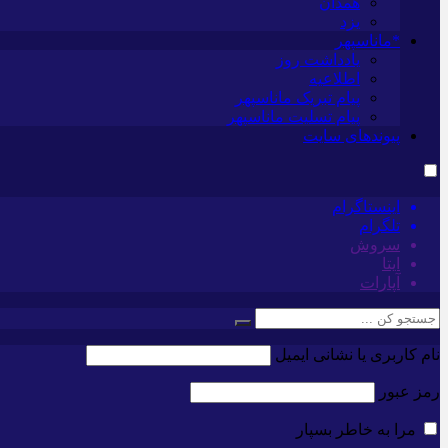
همدان
یزد
*ماناسپهر
یادداشت روز
اطلاعیه
پیام تبریک ماناسپهر
پیام تسلیت ماناسپهر
پیوندهای سایت
اینستاگرام
تلگرام
سروش
ایتا
آپارات
نام کاربری یا نشانی ایمیل
رمز عبور
مرا به خاطر بسپار