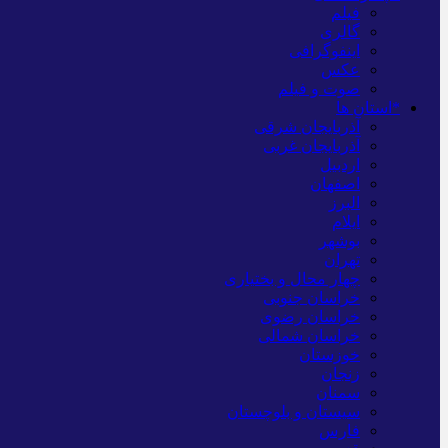
فیلم
گالری
اینفوگرافی
عکس
صوت و فیلم
*استان ها
آذربایجان شرقی
آذربایجان غربی
اردبیل
اصفهان
البرز
ایلام
بوشهر
تهران
چهار محال و بختیاری
خراسان جنوبی
خراسان رضوی
خراسان شمالی
خوزستان
زنجان
سمنان
سیستان و بلوچستان
فارس