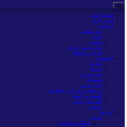
صفحه اصلی
آخرین اخبار
*سیاسی
رهبر انقلاب
دولت
مجلس
وزارت امور خارجه
احزاب و تشکلها
*اقتصادی
بانک ها
بیمه‌ها
نفت و انرژی
استخدام
اخبار بورس
ارتباطات و فن آوری اطلاعات
اقتصاد بین الملل
آگهی های دولتی
تبلیغات
*ورزش
فوتبال
باشگاه پرسپولیس