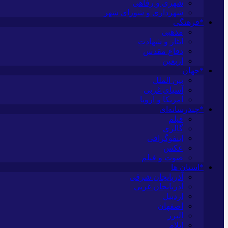
شهری و رفاهی
شهرداری و شورای شهر
*فرهنگی
مذهبی
ایثار و شهادت
دفاع مقدس
اربعین
*جهان
بین الملل
آسیای غربی
آمریکا و اروپا
*چندرسانه‌ای
فیلم
گالری
اینفوگرافی
عکس
صوت و فیلم
*استان ها
آذربایجان شرقی
آذربایجان غربی
اردبیل
اصفهان
البرز
ایلام