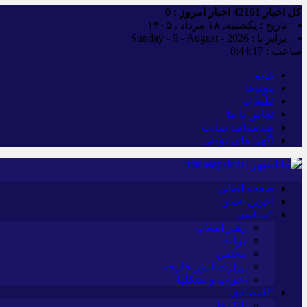
کل اخبار
42161
اخبار امروز :
0
تاریخ : یکشنبه, ۱۸ مرداد , ۱۴۰۵
برابر با : Sunday - 9 - August - 2026
ساعت :
8:44:18
خانه
پیوندها
تبلیغات
تماس با ما
شناسنامه سایت
آگهی های دولتی
صفحه اصلی
آخرین اخبار
*سیاسی
رهبر انقلاب
دولت
مجلس
وزارت امور خارجه
احزاب و تشکلها
*اقتصادی
بانک ها