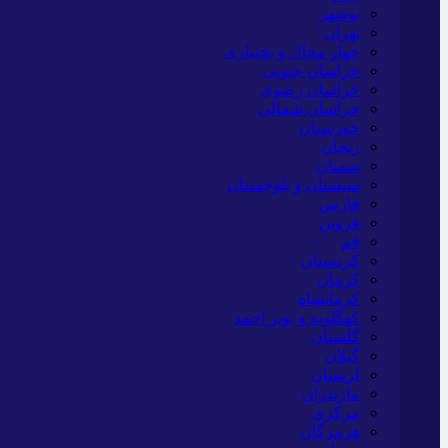
بوشهر
تهران
چهار محال و بختیاری
خراسان جنوبی
خراسان رضوی
خراسان شمالی
خوزستان
زنجان
سمنان
سیستان و بلوچستان
فارس
قزوین
قم
کردستان
کرمان
کرمانشاه
کهگلویه و بویر احمد
گلستان
گیلان
لرستان
مازندران
مرکزی
هرمزگان