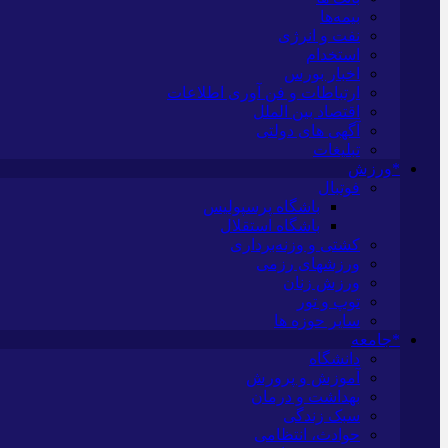
بیمه‌ها
نفت و انرژی
استخدام
اخبار بورس
ارتباطات و فن آوری اطلاعات
اقتصاد بین الملل
آگهی های دولتی
تبلیغات
*ورزش
فوتبال
باشگاه پرسپولیس
باشگاه استقلال
کشتی و وزنه‌برداری
ورزشهای رزمی
ورزش زنان
توپ و تور
سایر حوزه ها
*جامعه
دانشگاه
آموزش و پرورش
بهداشت و درمان
سبک زندگی
حوادث، انتظامی