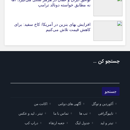
نه مطابق خواسته دونالد ترامپ
افزایش بهای بنزین در آمریکا/ کاخ سفید: برای
کاهش قیمت تلاش می‌کنیم
جستجو کن …
آکوردین و توگل
آگهی های دولتی
اکانت من
تایپوگرافی
تب ها
تماس با ما
تیتر ، لید و عکس
تیتر و لید
جدول لیگ
جعبه ارتقاء
دراپ کپ