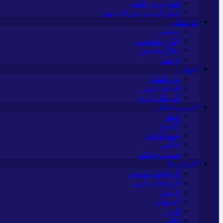
شهری و رفاهی
شهرداری و شورای شهر
*فرهنگی
مذهبی
ایثار و شهادت
دفاع مقدس
اربعین
*جهان
بین الملل
آسیای غربی
آمریکا و اروپا
*چندرسانه‌ای
فیلم
گالری
اینفوگرافی
عکس
صوت و فیلم
*استان ها
آذربایجان شرقی
آذربایجان غربی
اردبیل
اصفهان
البرز
ایلام