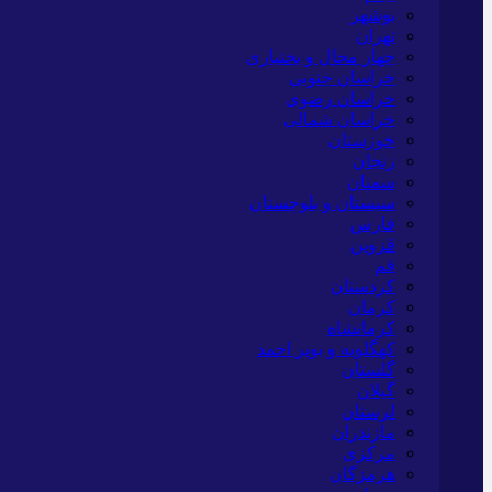
بوشهر
تهران
چهار محال و بختیاری
خراسان جنوبی
خراسان رضوی
خراسان شمالی
خوزستان
زنجان
سمنان
سیستان و بلوچستان
فارس
قزوین
قم
کردستان
کرمان
کرمانشاه
کهگلویه و بویر احمد
گلستان
گیلان
لرستان
مازندران
مرکزی
هرمزگان