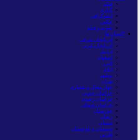
فیلم
گالری
اینفوگرافی
عکس
صوت و فیلم
*استان ها
آذربایجان شرقی
آذربایجان غربی
اردبیل
اصفهان
البرز
ایلام
بوشهر
تهران
چهار محال و بختیاری
خراسان جنوبی
خراسان رضوی
خراسان شمالی
خوزستان
زنجان
سمنان
سیستان و بلوچستان
فارس