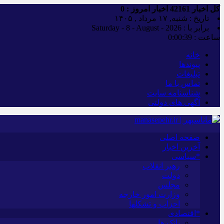
کل اخبار
42161
اخبار امروز :
0
تاریخ : شنبه, ۱۷ مرداد , ۱۴۰۵
برابر با : Saturday - 8 - August - 2026
ساعت :
0:00:40
خانه
پیوندها
تبلیغات
تماس با ما
شناسنامه سایت
آگهی های دولتی
صفحه اصلی
آخرین اخبار
*سیاسی
رهبر انقلاب
دولت
مجلس
وزارت امور خارجه
احزاب و تشکلها
*اقتصادی
بانک ها