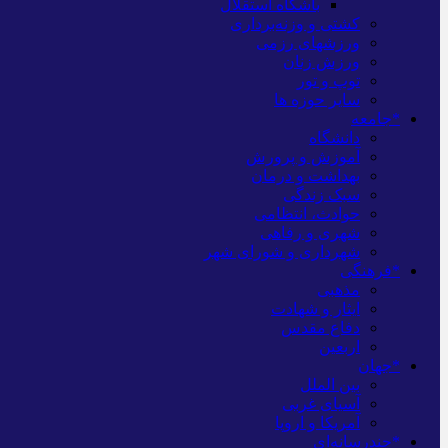
باشگاه استقلال
کشتی و وزنه‌برداری
ورزشهای رزمی
ورزش زنان
توپ و تور
سایر حوزه ها
*جامعه
دانشگاه
آموزش و پرورش
بهداشت و درمان
سبک زندگی
حوادث، انتظامی
شهری و رفاهی
شهرداری و شورای شهر
*فرهنگی
مذهبی
ایثار و شهادت
دفاع مقدس
اربعین
*جهان
بین الملل
آسیای غربی
آمریکا و اروپا
*چندرسانه‌ای