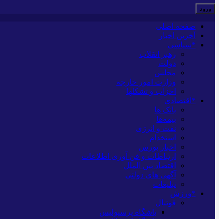
صفحه اصلی
آخرین اخبار
*سیاسی
رهبر انقلاب
دولت
مجلس
وزارت امور خارجه
احزاب و تشکلها
*اقتصادی
بانک ها
بیمه‌ها
نفت و انرژی
استخدام
اخبار بورس
ارتباطات و فن آوری اطلاعات
اقتصاد بین الملل
آگهی های دولتی
تبلیغات
*ورزش
فوتبال
باشگاه پرسپولیس