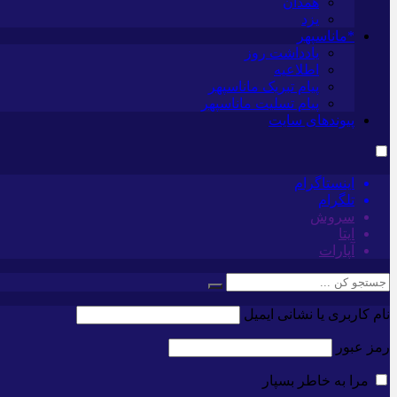
همدان
یزد
*ماناسپهر
یادداشت روز
اطلاعیه
پیام تبریک ماناسپهر
پیام تسلیت ماناسپهر
پیوندهای سایت
اینستاگرام
تلگرام
سروش
ایتا
آپارات
نام کاربری یا نشانی ایمیل
رمز عبور
مرا به خاطر بسپار