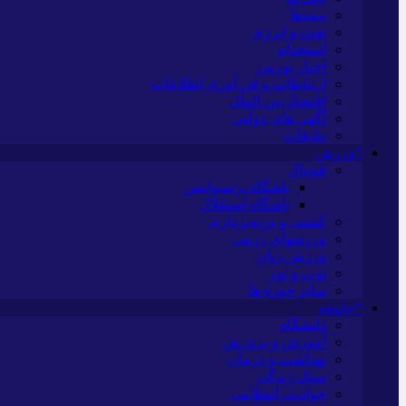
بیمه‌ها
نفت و انرژی
استخدام
اخبار بورس
ارتباطات و فن آوری اطلاعات
اقتصاد بین الملل
آگهی های دولتی
تبلیغات
*ورزش
فوتبال
باشگاه پرسپولیس
باشگاه استقلال
کشتی و وزنه‌برداری
ورزشهای رزمی
ورزش زنان
توپ و تور
سایر حوزه ها
*جامعه
دانشگاه
آموزش و پرورش
بهداشت و درمان
سبک زندگی
حوادث، انتظامی