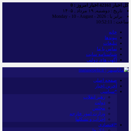
کل اخبار
42161
اخبار امروز :
0
تاریخ : دوشنبه, ۱۹ مرداد , ۱۴۰۵
برابر با : Monday - 10 - August - 2026
ساعت :
10:52:12
خانه
پیوندها
تبلیغات
تماس با ما
شناسنامه سایت
آگهی های دولتی
صفحه اصلی
آخرین اخبار
*سیاسی
رهبر انقلاب
دولت
مجلس
وزارت امور خارجه
احزاب و تشکلها
*اقتصادی
بانک ها