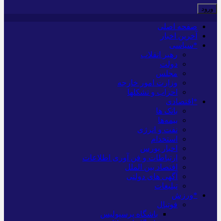
صفحه اصلی
آخرین اخبار
*سیاسی
رهبر انقلاب
دولت
مجلس
وزارت امور خارجه
احزاب و تشکلها
*اقتصادی
بانک ها
بیمه‌ها
نفت و انرژی
استخدام
اخبار بورس
ارتباطات و فن آوری اطلاعات
اقتصاد بین الملل
آگهی های دولتی
تبلیغات
*ورزش
فوتبال
باشگاه پرسپولیس