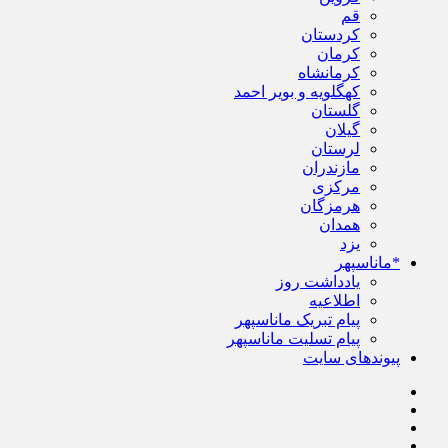
قم
کردستان
کرمان
کرمانشاه
کهگلویه و بویر احمد
گلستان
گیلان
لرستان
مازندران
مرکزی
هرمزگان
همدان
یزد
*ماناسپهر
یادداشت روز
اطلاعیه
پیام تبریک ماناسپهر
پیام تسلیت ماناسپهر
پیوندهای سایت