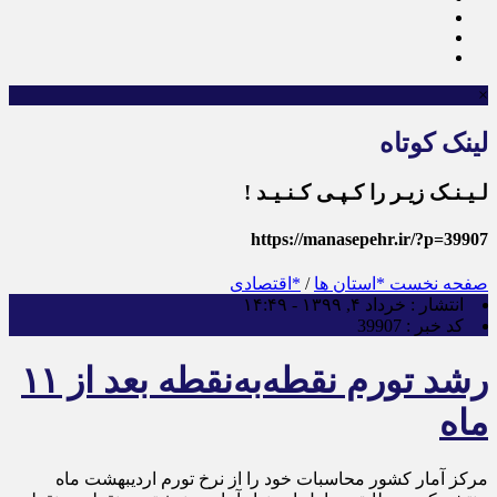
×
لینک کوتاه
لـیـنـک زیـر را کـپـی کـنـیـد !
https://manasepehr.ir/?p=39907
صفحه نخست
*استان ها
/
*اقتصادی
انتشار :
خرداد ۴, ۱۳۹۹ - ۱۴:۴۹
کد خبر :
39907
رشد تورم نقطه‌به‌نقطه بعد از ۱۱
ماه
مرکز آمار کشور محاسبات خود را از نرخ تورم اردیبهشت ماه