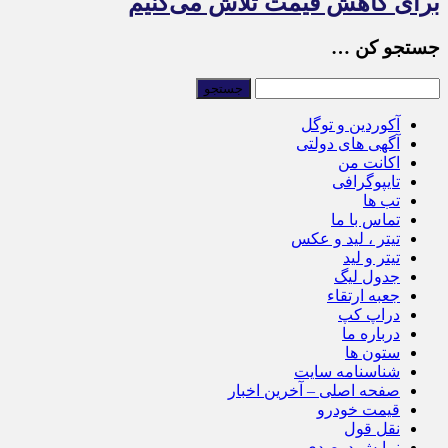
برای کاهش قیمت تلاش می‌کنیم
جستجو کن …
آکوردین و توگل
آگهی های دولتی
اکانت من
تایپوگرافی
تب ها
تماس با ما
تیتر ، لید و عکس
تیتر و لید
جدول لیگ
جعبه ارتقاء
دراپ کپ
درباره ما
ستون ها
شناسنامه سایت
صفحه اصلی – آخرین اخبار
قیمت خودرو
نقل قول
نمایش درصدی