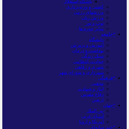
باشگاه استقلال
کشتی و وزنه‌برداری
ورزشهای رزمی
ورزش زنان
توپ و تور
سایر حوزه ها
*جامعه
دانشگاه
آموزش و پرورش
بهداشت و درمان
سبک زندگی
حوادث، انتظامی
شهری و رفاهی
شهرداری و شورای شهر
*فرهنگی
مذهبی
ایثار و شهادت
دفاع مقدس
اربعین
*جهان
بین الملل
آسیای غربی
آمریکا و اروپا
*چندرسانه‌ای