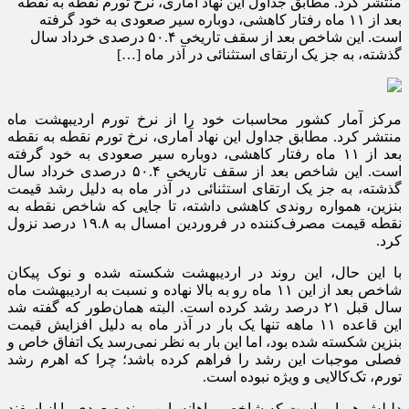
منتشر کرد. مطابق جداول این نهاد آماری، نرخ تورم نقطه به نقطه
بعد از ۱۱ ماه رفتار کاهشی، دوباره سیر صعودی به خود گرفته
است. این شاخص بعد از سقف تاریخی ۵۰.۴ درصدی خرداد سال
گذشته، به جز یک ارتقای استثنائی در آذر ماه […]
مرکز آمار کشور محاسبات خود را از نرخ تورم اردیبهشت ماه
منتشر کرد. مطابق جداول این نهاد آماری، نرخ تورم نقطه به نقطه
بعد از ۱۱ ماه رفتار کاهشی، دوباره سیر صعودی به خود گرفته
است. این شاخص بعد از سقف تاریخی ۵۰.۴ درصدی خرداد سال
گذشته، به جز یک ارتقای استثنائی در آذر ماه به دلیل رشد قیمت
بنزین، همواره روندی کاهشی داشته، تا جایی که شاخص نقطه به
نقطه قیمت مصرف‌کننده در فروردین امسال به ۱۹.۸ درصد نزول
کرد.
با این حال، این روند در اردیبهشت شکسته شده و نوک پیکان
شاخص بعد از این ۱۱ ماه رو به بالا نهاده و نسبت به اردیبهشت ماه
سال قبل ۲۱ درصد رشد کرده است. البته همان‌طور که گفته شد
این قاعده ۱۱ ماهه تنها یک بار در آذر ماه به دلیل افزایش قیمت
بنزین شکسته شده بود، اما این بار به نظر نمی‌رسد یک اتفاق خاص و
فصلی موجبات این رشد را فراهم کرده باشد؛ چرا که اهرم رشد
تورم، تک‌کالایی و ویژه نبوده است.
دلیلش هم این است که شاخص ماهانه، این روند صعودی را از اسفند