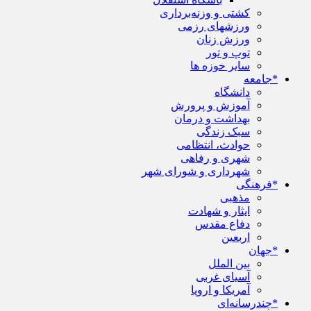
کشتی و وزنه‌برداری
ورزشهای رزمی
ورزش زنان
توپ و تور
سایر حوزه ها
*جامعه
دانشگاه
آموزش و پرورش
بهداشت و درمان
سبک زندگی
حوادث، انتظامی
شهری و رفاهی
شهرداری و شورای شهر
*فرهنگی
مذهبی
ایثار و شهادت
دفاع مقدس
اربعین
*جهان
بین الملل
آسیای غربی
آمریکا و اروپا
*چندرسانه‌ای