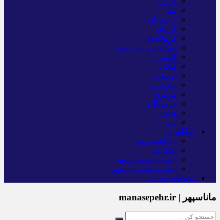
قزوین
قم
کردستان
کرمان
کرمانشاه
کهگلویه و بویر احمد
گلستان
گیلان
لرستان
مازندران
مرکزی
هرمزگان
همدان
یزد
*ماناسپهر
یادداشت روز
اطلاعیه
پیام تبریک ماناسپهر
پیام تسلیت ماناسپهر
پیوندهای سایت
ماناسپهر | manasepehr.ir