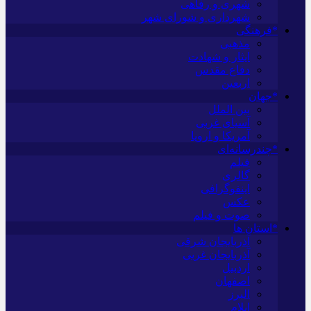
شهری و رفاهی
شهرداری و شورای شهر
*فرهنگی
مذهبی
ایثار و شهادت
دفاع مقدس
اربعین
*جهان
بین الملل
آسیای غربی
آمریکا و اروپا
*چندرسانه‌ای
فیلم
گالری
اینفوگرافی
عکس
صوت و فیلم
*استان ها
آذربایجان شرقی
آذربایجان غربی
اردبیل
اصفهان
البرز
ایلام