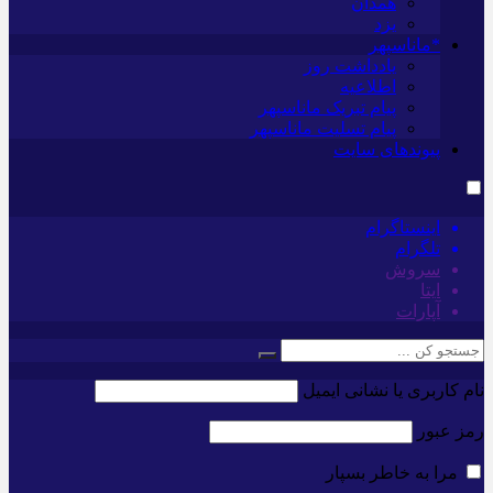
همدان
یزد
*ماناسپهر
یادداشت روز
اطلاعیه
پیام تبریک ماناسپهر
پیام تسلیت ماناسپهر
پیوندهای سایت
اینستاگرام
تلگرام
سروش
ایتا
آپارات
نام کاربری یا نشانی ایمیل
رمز عبور
مرا به خاطر بسپار