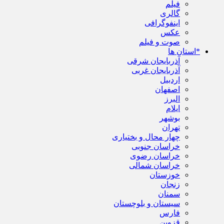
فیلم
گالری
اینفوگرافی
عکس
صوت و فیلم
*استان ها
آذربایجان شرقی
آذربایجان غربی
اردبیل
اصفهان
البرز
ایلام
بوشهر
تهران
چهار محال و بختیاری
خراسان جنوبی
خراسان رضوی
خراسان شمالی
خوزستان
زنجان
سمنان
سیستان و بلوچستان
فارس
قزوین