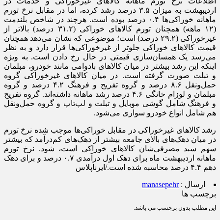
اطلاعات نرخ تورم ماهانه کالاهای غیرخوراکی و خدمات در
اردیبهشت به میزان ۳.۵ درصد رشد کرده، اما در مقابل نرخ تورم
ماهانه خوراکی‌ها ۰.۴ درصد بوده است. هرچند در شاخص بلندمت
(۱۲ ماهه) همچنان تورم کالاهای خوراکی (۳۱.۲ درصد) بالاتر از
غیرخوراکی (۲۹.۲ درصد) است؛ موضوعی که نشان می‌دهد همچنان
قیمت کالاهای خوراکی جلوتر از غیرخوراکی‌ها قرار دارد و به نظر
می‌رسد یک همسان‌سازی قیمتی در حال رخ دادن است. به ویژه
اینکه این رشد بیشتر در میان کالاهای بادوامی مانند خودرو، مبلمان
و تبلت صورت گرفته است. در میان کالاهای غیرخوراکی گروه
حمل‌ونقل ۸.۶ درصد و گروه تفریح و فرهنگ ۴.۲ درصد و گروه
مبلمان و لوزام خانگی ۴.۶ درصد رشد ماهانه داشته‌اند. گروه تفریح
و فرهنگ شامل گوشی موبایل و تبلت و لپ‌تاپ و گروه حمل‌ونقل
هم شامل انواع خودرو سواری می‌شود.
رشد کالاهای غیرخوراکی در مقابل خوراکی‌ها موجب شده نرخ تورم
در میان دهک‌های بالای جامعه بیشتر از دهک‌های کم‌درآمد که بیشتر
سهم سبد مصرفی‌شان کالاهای خوراکی است، شود. نرخ تورم
ماهانه اردیبهشت ماه برای دهک اول درآمدی ۰.۷ درصد و برای دهک
دهم ۴.۴ درصد محاسبه شده است./ایرناپلاس
ارسال :
manasepehr
برچسب ها
این مطلب بدون برچسب می باشد.