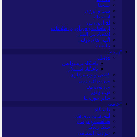
بیمه‌ها
نفت و انرژی
استخدام
اخبار بورس
ارتباطات و فن آوری اطلاعات
اقتصاد بین الملل
آگهی های دولتی
تبلیغات
*ورزش
فوتبال
باشگاه پرسپولیس
باشگاه استقلال
کشتی و وزنه‌برداری
ورزشهای رزمی
ورزش زنان
توپ و تور
سایر حوزه ها
*جامعه
دانشگاه
آموزش و پرورش
بهداشت و درمان
سبک زندگی
حوادث، انتظامی