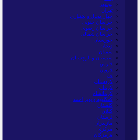
بوشهر
تهران
چهار محال و بختیاری
خراسان جنوبی
خراسان رضوی
خراسان شمالی
خوزستان
زنجان
سمنان
سیستان و بلوچستان
فارس
قزوین
قم
کردستان
کرمان
کرمانشاه
کهگلویه و بویر احمد
گلستان
گیلان
لرستان
مازندران
مرکزی
هرمزگان