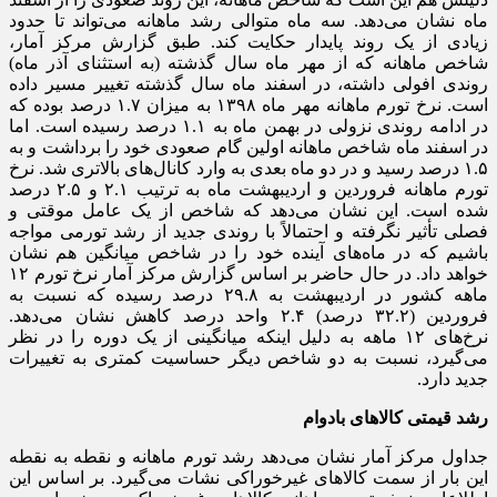
ماه نشان می‌دهد. سه ماه متوالی رشد ماهانه می‌تواند تا حدود
زیادی از یک روند پایدار حکایت کند. طبق گزارش مرکز آمار،
شاخص ماهانه که از مهر ماه سال گذشته (به استثنای آذر ماه)
روندی افولی داشته، در اسفند ماه سال گذشته تغییر مسیر داده
است. نرخ تورم ماهانه مهر ماه ۱۳۹۸ به میزان ۱.۷ درصد بوده که
در ادامه روندی نزولی در بهمن ماه به ۱.۱ درصد رسیده است. اما
در اسفند ماه شاخص ماهانه اولین گام صعودی خود را برداشت و به
۱.۵ درصد رسید و در دو ماه بعدی به وارد کانال‌های بالاتری شد. نرخ
تورم ماهانه فروردین و اردیبهشت ماه به ترتیب ۲.۱ و ۲.۵ درصد
شده است. این نشان می‌دهد که شاخص از یک عامل موقتی و
فصلی تأثیر نگرفته و احتمالاً با روندی جدید از رشد تورمی مواجه
باشیم که در ماه‌های آینده خود را در شاخص میانگین هم نشان
خواهد داد. در حال حاضر بر اساس گزارش مرکز آمار نرخ تورم ۱۲
ماهه کشور در اردیبهشت به ۲۹.۸ درصد رسیده که نسبت به
فروردین (۳۲.۲ درصد) ۲.۴ واحد درصد کاهش نشان می‌دهد.
نرخ‌های ۱۲ ماهه به دلیل اینکه میانگینی از یک دوره را در نظر
می‌گیرد، نسبت به دو شاخص دیگر حساسیت کمتری به تغییرات
جدید دارد.
رشد قیمتی کالاهای بادوام
جداول مرکز آمار نشان می‌دهد رشد تورم ماهانه و نقطه به نقطه
این بار از سمت کالاهای غیرخوراکی نشات می‌گیرد. بر اساس این