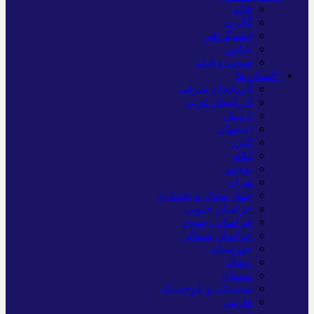
فیلم
گالری
اینفوگرافی
عکس
صوت و فیلم
*استان ها
آذربایجان شرقی
آذربایجان غربی
اردبیل
اصفهان
البرز
ایلام
بوشهر
تهران
چهار محال و بختیاری
خراسان جنوبی
خراسان رضوی
خراسان شمالی
خوزستان
زنجان
سمنان
سیستان و بلوچستان
فارس