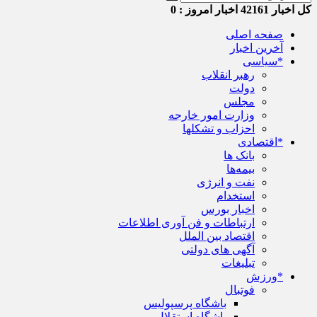
کل اخبار
42161
اخبار امروز :
0
صفحه اصلی
آخرین اخبار
*سیاسی
رهبر انقلاب
دولت
مجلس
وزارت امور خارجه
احزاب و تشکلها
*اقتصادی
بانک ها
بیمه‌ها
نفت و انرژی
استخدام
اخبار بورس
ارتباطات و فن آوری اطلاعات
اقتصاد بین الملل
آگهی های دولتی
تبلیغات
*ورزش
فوتبال
باشگاه پرسپولیس
باشگاه استقلال