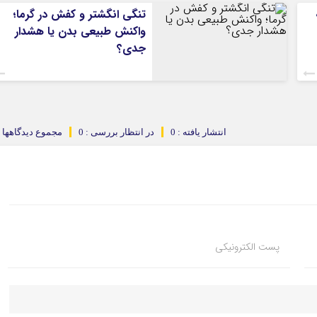
کرمانشاه
تنگی انگشتر و کفش در گرما؛
کهگلویه و بویر
واکنش طبیعی بدن یا هشدار
گلستان
جدی؟
گیلان
لرستان
مازندران
مرکزی
انتشار یافته : 0
در انتظار بررسی : 0
مجموع دیدگاهها : 
هرمزگان
همدان
یزد
پست الکترونیکی