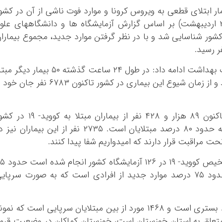
ار ابتلای قطعی به ویروس کرونا و موارد فوت ناشی از آن در کشو
افزود: در ۲۴ ساعت گذشته تا ظهر امروز (۲۴ اردیبهشت) بر اساس گزارش آزمایشگاه ها و دانشگاههای علو
۱۹۵۸ بیمار جدید مبتلا به کووید-۱۹ در کشور شناسایی شد و با در نظر گرفتن موارد جدید، مجموع بیمارا
رئیس مرکز روابط عمومی و اطلاع رسانی وزارت بهداشت ادامه داد: در طول ۲۴ ساعت گذشته ۵۰ بیمار دیگ
به کووید-۱۹ در کشور جان خود را از دست دادند و از زمان شیوع این بیماری در کشور تاکنون ۶۷۸۳ نفر جا
جهانپور بیان کرد: بر اساس این گزارش ها تاکنون ۸۹ هزار و ۴۲۸ نفر از بیماران مبتلا به کووی
*چندرسانه‌ای
*استان ها
بهبودیافته و از بیمارستان ترخیص شده اند که حدود ۸۰ درصد مبتلایان است. ۲۷۳۵ نفر از این بیماران نی
 مراقبت قرار دارند که امیدواریم شفا پیدا کنند.
فیلم
آذربایجان شرق
گالری
آذربایجان غربی
وی گفت: تاکنون ۶۲۹ هزار و ۵۳۴ آزمایش تشخیص کووید- ۱۹ 
اینفوگرافی
اردبیل
درصد موارد جدید از بستری بیمارستانی و حدود ۷۵ درصد موارد جدید از افرادی است که به صورت سرپای
عکس
اصفهان
صوت و فیلم
البرز
جهانپور افزود: ۴۹۰ مورد از موارد مثبت از موارد بستری است و ۱۴۶۸ مورد از بین مبتلایان سرپایی است که نمو
ایلام
 متعلق به استان خوزستان است، خوزستان کماکان در وضعیت قرم