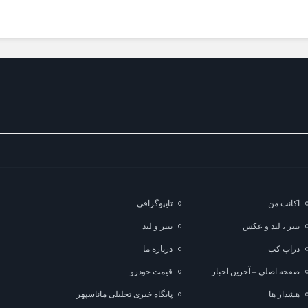
اکانت من
تایپوگرافی
تیتر ، لید و عکس
تیتر و لید
دراپ کپ
درباره ما
صفحه اصلی – آخرین اخبار
قیمت خودرو
هشدار ها
پایگاه خبری تحلیلی ماناسپهر