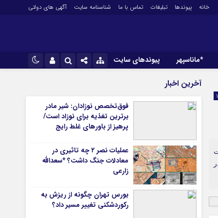
خانه
پیوندها
تبلیغات
تماس با ما
شناسنامه سایت
آگهی های دولتی
*ماناسپهر
پیوندهای سایت
*ورزش
نام کاربری یا نشانی ایمیل
اینستاگرام
آخرین اخبار
فوتبال
تلگرام
فوق‌تخصص نوزادان: شیر مادر
باشگاه پرسپولیس
برترین تغذیه برای نوزاد است/
رمز عبور
سروش
باشگاه استقلال
پرهیز از باورهای غلط رایج
کشتی و وزنه‌برداری
ایتا
عملیات نصر ۲ چه تاثیری در
ورزشهای رزمی
ر کشور افزود: در ۲۴ ساعت
مرا به خاطر بسپار
آپارات
معادلات جنگ داشت؟ *سعدالله
 دانشگاههای علوم پزشکی ۱۹۵۸ بیمار جدید مبتلا به کووید-۱۹ در
آوری اطلاعات
ورزش زنان
زارعی
لل
توپ و تور
ی
سایر حوزه ها
بورس تهران چگونه از ریزش به
رکوردشکنی تغییر مسیر داد؟
*جامعه