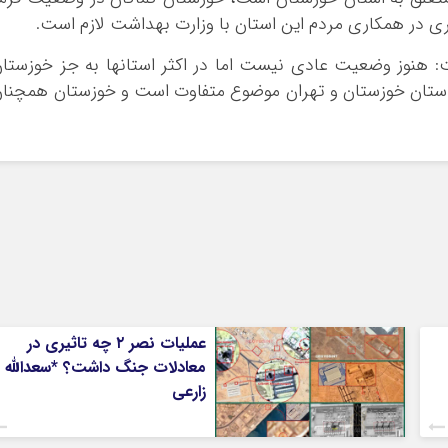
بوشهر
در همکاری مردم این استان با وزارت بهداشت لازم است.
تهران
 هنوز وضعیت عادی نیست اما در اکثر استانها به جز خوزستا
چهار محال و بخ
ر استان خوزستان و تهران موضوع متفاوت است و خوزستان همچنا
خراسان جنوبی
خراسان رضوی
خراسان شمالی
خوزستان
زنجان
سمنان
سیستان و بلو
فارس
قزوین
عملیات نصر ۲ چه تاثیری در
قم
معادلات جنگ داشت؟ *سعدالله
زارعی
کردستان
کرمان