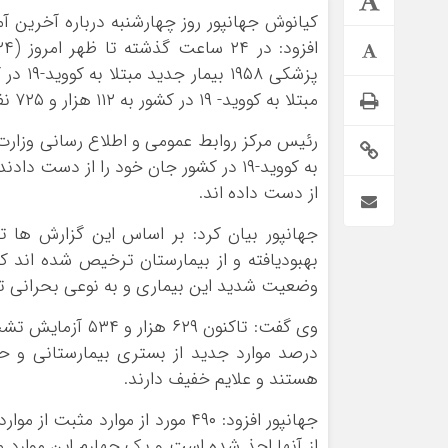
کیانوش جهانپور روز چهارشنبه درباره آخرین آم
پزشکی 
مبتلا به کووید- ۱۹ در کشور به ۱۱۲ هزار و ۷۲۵ نفر رسید.
از دست داده اند.
*فرهنگی
*جهان
وضعیت شدید این بیماری و به نوعی بحرانی تحت
مذهبی
بین الملل
ایثار و شهادت
آسیای غربی
دفاع مقدس
آمریکا و اروپا
اربعین
هستند و علایم خفیف دارند.
از آنها احذ شده است و یک چهارم این موارد