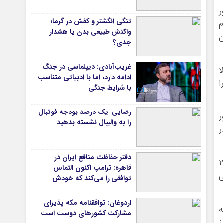
ر
دانشگاه
تنگی انگشتر و کفش در گرما؛
م
آموزش و پرورش
واکنش طبیعی بدن یا هشدار
ن
جدی؟
بهداشت و درمان
سبک زندگی
غریب‌آبادی: دیپلماسی در جنگ
ر مبتلا
حوادث، انتظامی
ادامه دارد، اما با ادبیاتی متناسب
ن خود را
با شرایط جنگی
شهری و رفاهی
شهرداری و شورای شهر
رضایی: یک درصد بودجه فوتبال
د- ۱۹ در کشور
را به والیبال نشسته بدهید
*ماناسپهر
ز در
ی
یادداشت روز
دفتر حفاظت منافع ایران در
اطلاعیه
در ۱۲۶ آزمایشگاه کشور انجام شده است حدود ۲۵
قاهره: ترامپ اکنون التماس
پیام تبریک ماناسپهر
ی
توافقی را می‌کند که خودش
پیام تسلیت ماناسپهر
ویران کرد
اردوغان: توافقنامه مکه پذیرای
نه
پیوندهای سایت
مشارکت کشورهای دوست است
ز