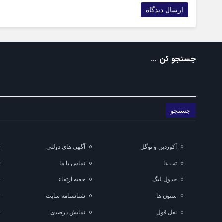
جستجو کن …
آکوردین و توگل
آگهی های دولتی
تب ها
تماس با ما
جدول لیگ
جعبه ارتقاء
ستون ها
شناسنامه سایت
نقل قول
نمایش درصدی