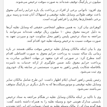
میلیون در پارکینگ توقیف شده‌اند به صورت موقت ترخیص می‌شوند.
وی افزود: ناتوانی برخی از افراد در پرداخت یک باره جرایم رانندگی معوق
باعث توقف طولانی وسایل نقلیه توقیفی و استهلاک آنان شده و زمینه بروز
برخی ناهنجاری‌ها رفتاری را فراهم آورده است.
کوهزادی بیان کرد: به همین منظور اشخاصی حقیقی که وسایل نقلیه آن‌ها
به دلیل جریمه معوق بیش ۱۰ میلیون ریال توقیف شده‌اند می‌توانند با
مراجعه به ستاد ترخیص پلیس راهور محل سکونت خود و سپردن تعهد به
صورت موقت نسبت به ترخیص وسیله نقلیه خود اقدام کنند.
وی با بیان اینکه مالکان وسایل نقلیه ترخیص موقت مکلف هستند در بازه
زمانی یک ساله نسبت به پرداخت جرایم معوق به صورت اقساطی اقدام
کنند مطرح کرد: در صورتی که فرد متعهد در مهلت اعطایی مبادرت به
پرداخت جرایم معوق نکند ضمن جلوگیری از ارائه خدمات به نامبرده
بلافاصله شکایت پلیس راهور به صورت سیستمی در سابقه پلاک خودروی
وی ثبت می‌شود.
رئیس پلیس راهور استان ایلام اظهار داشت: این طرح شامل مالکان سایر
وسایل نقلیه توقیفی و موتورسیکلت‌ها که به دلایل دیگری در پارکینگ متوقف
می‌باشند نمی‌شود.
وی با تاکید بر اینکه مالکان وسایل نقلیه در هنگام مراجعه به ستاد ترخیص
بایستی مدارک هویتی خود و وسیله نقلیه را به همراه داشته باشند گفت:
هیچ گونه مدارکی از مالک وسیله نقلیه به عنوان ضمانت اجرایی اخذ نشده و