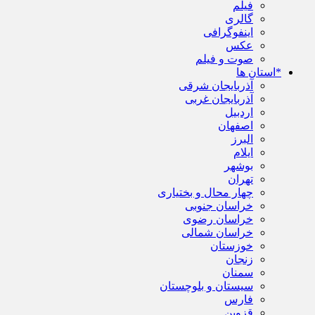
فیلم
گالری
اینفوگرافی
عکس
صوت و فیلم
*استان ها
آذربایجان شرقی
آذربایجان غربی
اردبیل
اصفهان
البرز
ایلام
بوشهر
تهران
چهار محال و بختیاری
خراسان جنوبی
خراسان رضوی
خراسان شمالی
خوزستان
زنجان
سمنان
سیستان و بلوچستان
فارس
قزوین