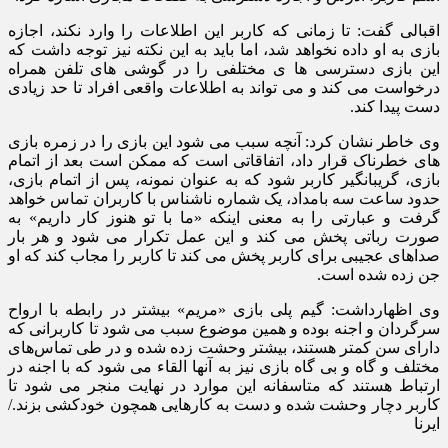
اقبالی گفت: تا زمانی که کاربر این اطلاعات را وارد نکند، اجازه
بازی به او داده نخواهد شد، اما باید به این نکته نیز توجه داشت که
این بازی دسترسی ها ی مختلفی را در گوشی های تلفن همراه
درخواست می کند و می تواند به اطلاعات واقعی افراد تا حد زیادی
دست پیدا کند.
وی خاطر نشان کرد: آنچه سبب می شود این بازی را در زمره بازی
های خطرناک قرار داد، اتفاقاتی است که ممکن است بعد از اتمام
بازی، گریبانگیر کاربر شود که به عنوان نمونه، پس از اتمام بازی،
حدود ساعت سه بامداد، یک شماره ناشناس با کاربران تماس خواهد
گرفت و عبارتی را به معنی اینکه «ما با تو هنوز کار داریم» به
صورت رباتی پخش می کند و این عمل تکرار می شود و هر بار
صداهای عجیبی برای کاربر پخش می کند تا کاربر را مجاب کند که او
جن زده شده است.
وی اظهارداشت: گیم پلی بازی «مریم» بیشتر در رابطه با ارواح
سرگردان و اجنه بوده و همین موضوع سبب می شود تا کاربرانی که
دارای سن کمتر هستند، بیشتر وحشت زده شده و در طی تماس‌های
مختلف و گاه و بی گاه بازی نیز به آنها القاء می شود که با اجنه در
ارتباط هستند که متاسفانه این موارد در نهایت منجر می شود تا
کاربر دچار وحشت شده و دست به کارهایی همچون خودکشی بزند./
ایرنا