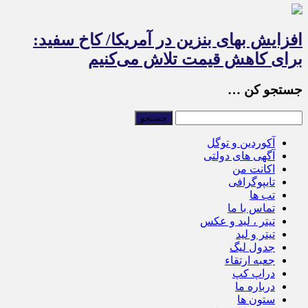
افزایش بهای بنزین در آمریکا/ کاخ سفید:
برای کاهش قیمت تلاش می‌کنیم
جستجو کن …
آکوردین و توگل
آگهی های دولتی
اکانت من
تایپوگرافی
تب ها
تماس با ما
تیتر ، لید و عکس
تیتر و لید
جدول لیگ
جعبه ارتقاء
دراپ کپ
درباره ما
ستون ها