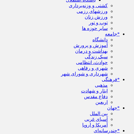
کشتی و وزنه‌برداری
ورزشهای رزمی
ورزش زنان
توپ و تور
سایر حوزه ها
*جامعه
دانشگاه
آموزش و پرورش
بهداشت و درمان
سبک زندگی
حوادث، انتظامی
شهری و رفاهی
شهرداری و شورای شهر
*فرهنگی
مذهبی
ایثار و شهادت
دفاع مقدس
اربعین
*جهان
بین الملل
آسیای غربی
آمریکا و اروپا
*چندرسانه‌ای