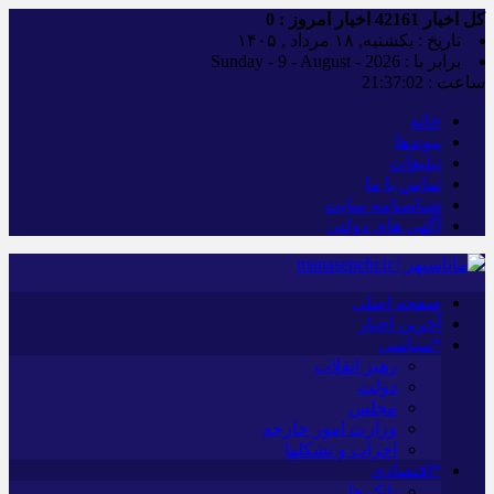
کل اخبار
42161
اخبار امروز :
0
تاریخ : یکشنبه, ۱۸ مرداد , ۱۴۰۵
برابر با : Sunday - 9 - August - 2026
ساعت :
21:37:02
خانه
پیوندها
تبلیغات
تماس با ما
شناسنامه سایت
آگهی های دولتی
صفحه اصلی
آخرین اخبار
*سیاسی
رهبر انقلاب
دولت
مجلس
وزارت امور خارجه
احزاب و تشکلها
*اقتصادی
بانک ها