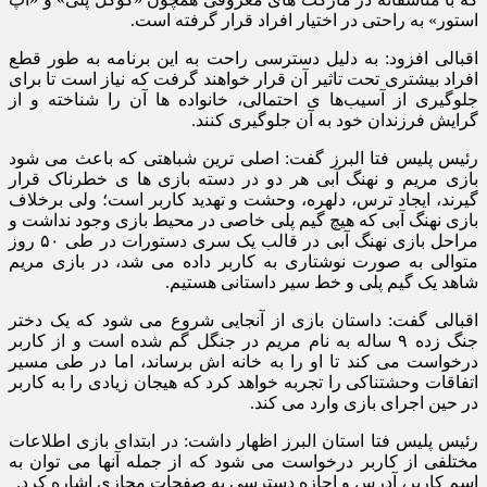
استور» به راحتی در اختیار افراد قرار گرفته است.
اقبالی افزود: به دلیل دسترسی راحت به این برنامه به طور قطع
افراد بیشتری تحت تاثیر آن قرار خواهند گرفت که نیاز است تا برای
جلوگیری از آسیب‌ها ی احتمالی، خانواده ها آن را شناخته و از
گرایش فرزندان خود به آن جلوگیری کنند.
رئیس پلیس فتا البرز گفت: اصلی ترین شباهتی که باعث می شود
بازی مریم و نهنگ آبی هر دو در دسته بازی ها ی خطرناک قرار
گیرند، ایجاد ترس، دلهره، وحشت و تهدید کاربر است؛ ولی برخلاف
بازی نهنگ آبی که هیچ گیم پلی خاصی در محیط بازی وجود نداشت و
مراحل بازی نهنگ آبی در قالب یک سری دستورات در طی ۵۰ روز
متوالی به صورت نوشتاری به کاربر داده می شد، در بازی مریم
شاهد یک گیم پلی و خط سیر داستانی هستیم.
اقبالی گفت: داستان بازی از آنجایی شروع می شود که یک دختر
جنگ زده ۹ ساله به نام مریم در جنگل گم شده است و از کاربر
درخواست می کند تا او را به خانه اش برساند، اما در طی مسیر
اتفاقات وحشتناکی را تجربه خواهد کرد که هیجان زیادی را به کاربر
در حین اجرای بازی وارد می کند.
رئیس پلیس فتا استان البرز اظهار داشت: در ابتدای بازی اطلاعات
مختلفی از کاربر درخواست می شود که از جمله آنها می توان به
اسم کاربر، آدرس و اجازه دسترسی به صفحات مجازی اشاره کرد.