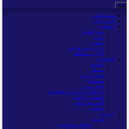
صفحه اصلی
آخرین اخبار
*سیاسی
رهبر انقلاب
دولت
مجلس
وزارت امور خارجه
احزاب و تشکلها
*اقتصادی
بانک ها
بیمه‌ها
نفت و انرژی
استخدام
اخبار بورس
ارتباطات و فن آوری اطلاعات
اقتصاد بین الملل
آگهی های دولتی
تبلیغات
*ورزش
فوتبال
باشگاه پرسپولیس