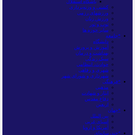
باشگاه استقلال
کشتی و وزنه‌برداری
ورزشهای رزمی
ورزش زنان
توپ و تور
سایر حوزه ها
*جامعه
دانشگاه
آموزش و پرورش
بهداشت و درمان
سبک زندگی
حوادث، انتظامی
شهری و رفاهی
شهرداری و شورای شهر
*فرهنگی
مذهبی
ایثار و شهادت
دفاع مقدس
اربعین
*جهان
بین الملل
آسیای غربی
آمریکا و اروپا
*چندرسانه‌ای