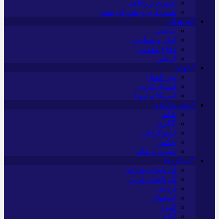
شهری و رفاهی
شهرداری و شورای شهر
*فرهنگی
مذهبی
ایثار و شهادت
دفاع مقدس
اربعین
*جهان
بین الملل
آسیای غربی
آمریکا و اروپا
*چندرسانه‌ای
فیلم
گالری
اینفوگرافی
عکس
صوت و فیلم
*استان ها
آذربایجان شرقی
آذربایجان غربی
اردبیل
اصفهان
البرز
ایلام