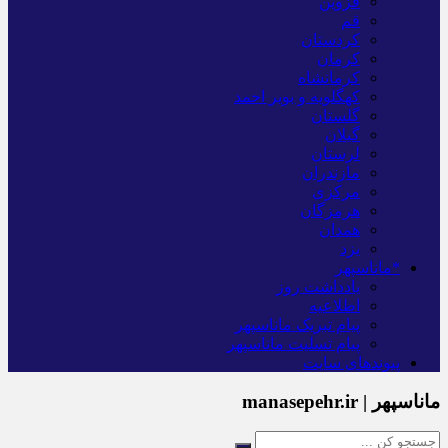
قزوین
قم
کردستان
کرمان
کرمانشاه
کهگلویه و بویر احمد
گلستان
گیلان
لرستان
مازندران
مرکزی
هرمزگان
همدان
یزد
*ماناسپهر
یادداشت روز
اطلاعیه
پیام تبریک ماناسپهر
پیام تسلیت ماناسپهر
پیوندهای سایت
ماناسپهر | manasepehr.ir