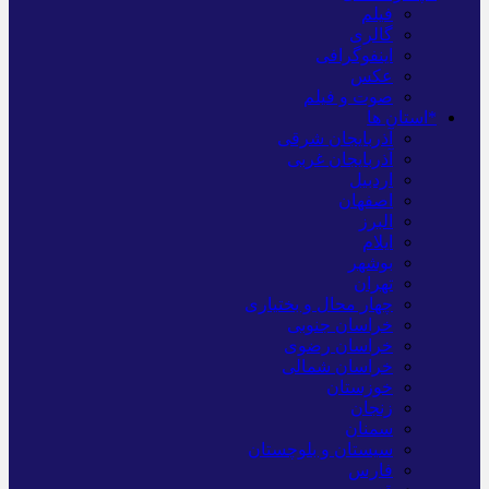
فیلم
گالری
اینفوگرافی
عکس
صوت و فیلم
*استان ها
آذربایجان شرقی
آذربایجان غربی
اردبیل
اصفهان
البرز
ایلام
بوشهر
تهران
چهار محال و بختیاری
خراسان جنوبی
خراسان رضوی
خراسان شمالی
خوزستان
زنجان
سمنان
سیستان و بلوچستان
فارس