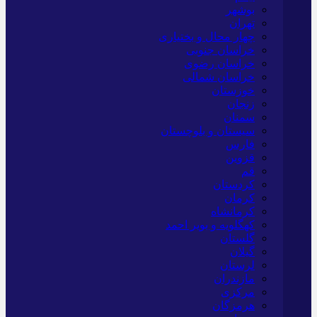
بوشهر
تهران
چهار محال و بختیاری
خراسان جنوبی
خراسان رضوی
خراسان شمالی
خوزستان
زنجان
سمنان
سیستان و بلوچستان
فارس
قزوین
قم
کردستان
کرمان
کرمانشاه
کهگلویه و بویر احمد
گلستان
گیلان
لرستان
مازندران
مرکزی
هرمزگان