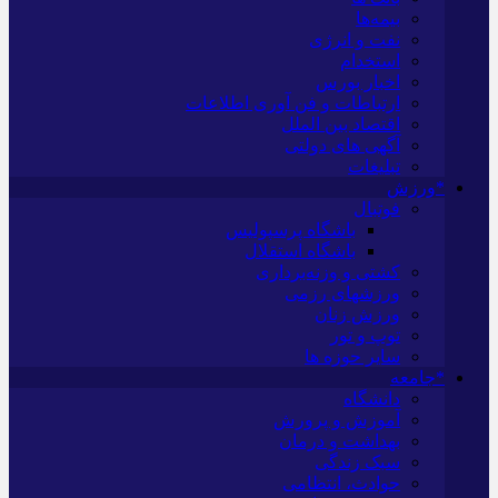
بیمه‌ها
نفت و انرژی
استخدام
اخبار بورس
ارتباطات و فن آوری اطلاعات
اقتصاد بین الملل
آگهی های دولتی
تبلیغات
*ورزش
فوتبال
باشگاه پرسپولیس
باشگاه استقلال
کشتی و وزنه‌برداری
ورزشهای رزمی
ورزش زنان
توپ و تور
سایر حوزه ها
*جامعه
دانشگاه
آموزش و پرورش
بهداشت و درمان
سبک زندگی
حوادث، انتظامی