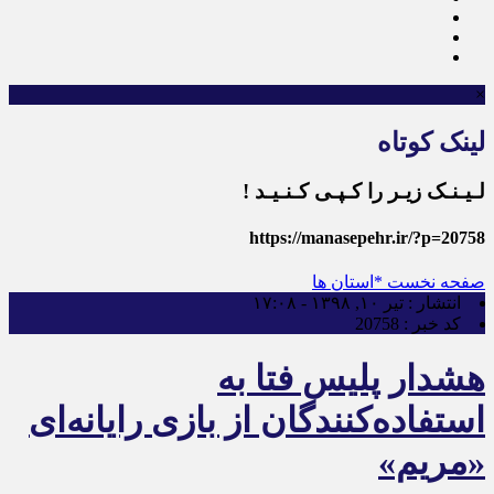
×
لینک کوتاه
لـیـنـک زیـر را کـپـی کـنـیـد !
https://manasepehr.ir/?p=20758
صفحه نخست
*استان ها
انتشار :
تیر ۱۰, ۱۳۹۸ - ۱۷:۰۸
کد خبر :
20758
هشدار پلیس فتا به
استفاده‌کنندگان از بازی رایانه‌ای
«مریم»