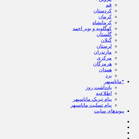
قم
کردستان
کرمان
کرمانشاه
کهگلویه و بویر احمد
گلستان
گیلان
لرستان
مازندران
مرکزی
هرمزگان
همدان
یزد
*ماناسپهر
یادداشت روز
اطلاعیه
پیام تبریک ماناسپهر
پیام تسلیت ماناسپهر
پیوندهای سایت