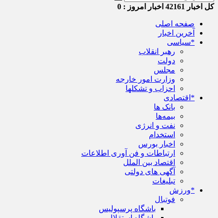
کل اخبار
42161
اخبار امروز :
0
صفحه اصلی
آخرین اخبار
*سیاسی
رهبر انقلاب
دولت
مجلس
وزارت امور خارجه
احزاب و تشکلها
*اقتصادی
بانک ها
بیمه‌ها
نفت و انرژی
استخدام
اخبار بورس
ارتباطات و فن آوری اطلاعات
اقتصاد بین الملل
آگهی های دولتی
تبلیغات
*ورزش
فوتبال
باشگاه پرسپولیس
باشگاه استقلال