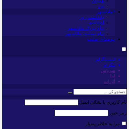
همدان
یزد
*ماناسپهر
یادداشت روز
اطلاعیه
پیام تبریک ماناسپهر
پیام تسلیت ماناسپهر
پیوندهای سایت
اینستاگرام
تلگرام
سروش
ایتا
آپارات
نام کاربری یا نشانی ایمیل
رمز عبور
مرا به خاطر بسپار