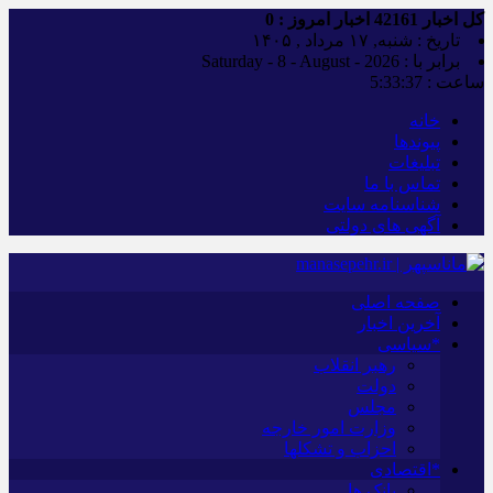
کل اخبار
42161
اخبار امروز :
0
تاریخ : شنبه, ۱۷ مرداد , ۱۴۰۵
برابر با : Saturday - 8 - August - 2026
ساعت :
5:33:38
خانه
پیوندها
تبلیغات
تماس با ما
شناسنامه سایت
آگهی های دولتی
صفحه اصلی
آخرین اخبار
*سیاسی
رهبر انقلاب
دولت
مجلس
وزارت امور خارجه
احزاب و تشکلها
*اقتصادی
بانک ها