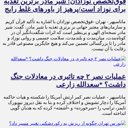
فوق‌تخصص نوزادان: شیر مادر برترین تغذیه
برای نوزاد است/پرهیز از باورهای غلط رایج
ماناسپهر - تهران -فوق‌تخصص نوزادان با اشاره به تأکید قرآن کریم
و سازمان‌های معتبر جهانی بر برتری تغذیه با شیر مادر، گفت: شیر
مادر نسخه‌ای الهی و بی‌نظیر است که اثرات شگفت‌انگیز آن در
کوتاه‌مدت، میان‌مدت و بلندمدت، سلامت جسمی و روانی نوزاد و
مادر را تا بزرگسالی تضمین می‌کند و هیچ جایگزین مصنوعی قادر به
رقابت با آن نیست.
عملیات نصر ۲ چه تاثیری در معادلات جنگ
داشت؟ *سعدالله زارعی
ماناسپهر - عملیات نصر کمر ارتش آمریکا را شکسته و هیات حاکمه
آمریکا را دچار تشویش و اختلاف کرده و بنا به نقل دیروز نیویورک
تایمز، ترامپ را «سرخورده» و «آشفته» کرده که به هذیان گویی
انداخته است.