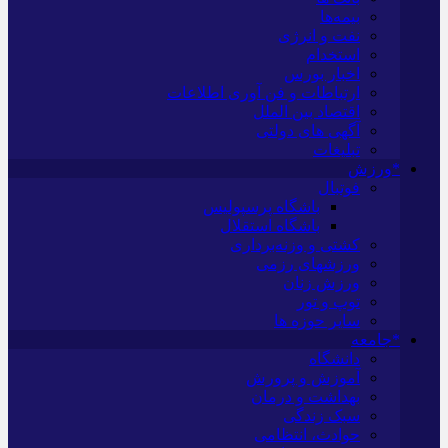
بیمه‌ها
نفت و انرژی
استخدام
اخبار بورس
ارتباطات و فن آوری اطلاعات
اقتصاد بین الملل
آگهی های دولتی
تبلیغات
*ورزش
فوتبال
باشگاه پرسپولیس
باشگاه استقلال
کشتی و وزنه‌برداری
ورزشهای رزمی
ورزش زنان
توپ و تور
سایر حوزه ها
*جامعه
دانشگاه
آموزش و پرورش
بهداشت و درمان
سبک زندگی
حوادث، انتظامی