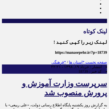
×
لینک کوتاه
لـیـنـک زیـر را کـپـی کـنـیـد !
https://manasepehr.ir/?p=18739
صفحه نخست
*استان ها
/
*فرهنگی
انتشار :
خرداد ۱۹, ۱۳۹۸ - ۲۲:۲۱
کد خبر :
18739
سرپرست وزارت آموزش و
پرورش منصوب شد
به گزارش روز یکشنبه پایگاه اطلاع رسانی دولت، «علی ربیعی» با