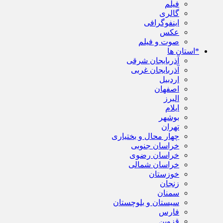
فیلم
گالری
اینفوگرافی
عکس
صوت و فیلم
*استان ها
آذربایجان شرقی
آذربایجان غربی
اردبیل
اصفهان
البرز
ایلام
بوشهر
تهران
چهار محال و بختیاری
خراسان جنوبی
خراسان رضوی
خراسان شمالی
خوزستان
زنجان
سمنان
سیستان و بلوچستان
فارس
قزوین