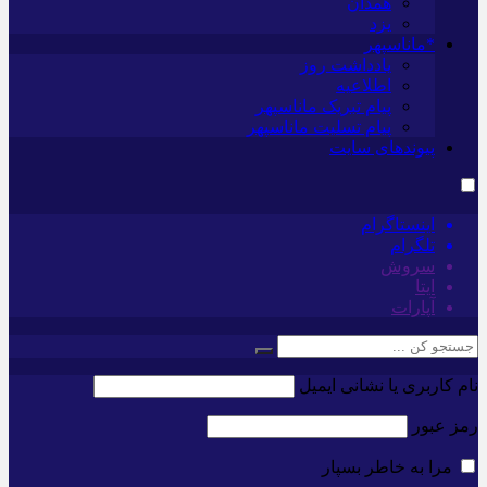
همدان
یزد
*ماناسپهر
یادداشت روز
اطلاعیه
پیام تبریک ماناسپهر
پیام تسلیت ماناسپهر
پیوندهای سایت
اینستاگرام
تلگرام
سروش
ایتا
آپارات
نام کاربری یا نشانی ایمیل
رمز عبور
مرا به خاطر بسپار