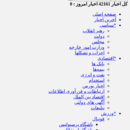
کل اخبار
42161
اخبار امروز :
0
صفحه اصلی
آخرین اخبار
*سیاسی
رهبر انقلاب
دولت
مجلس
وزارت امور خارجه
احزاب و تشکلها
*اقتصادی
بانک ها
بیمه‌ها
نفت و انرژی
استخدام
اخبار بورس
ارتباطات و فن آوری اطلاعات
اقتصاد بین الملل
آگهی های دولتی
تبلیغات
*ورزش
فوتبال
باشگاه پرسپولیس
باشگاه استقلال