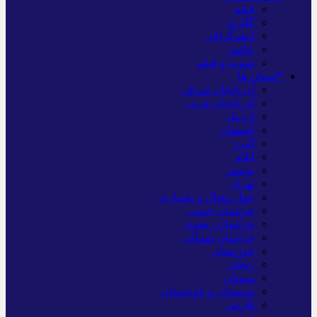
فیلم
گالری
اینفوگرافی
عکس
صوت و فیلم
*استان ها
آذربایجان شرقی
آذربایجان غربی
اردبیل
اصفهان
البرز
ایلام
بوشهر
تهران
چهار محال و بختیاری
خراسان جنوبی
خراسان رضوی
خراسان شمالی
خوزستان
زنجان
سمنان
سیستان و بلوچستان
فارس