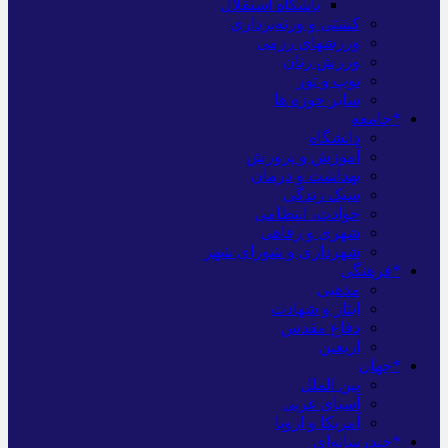
باشگاه استقلال
کشتی و وزنه‌برداری
ورزشهای رزمی
ورزش زنان
توپ و تور
سایر حوزه ها
*جامعه
دانشگاه
آموزش و پرورش
بهداشت و درمان
سبک زندگی
حوادث، انتظامی
شهری و رفاهی
شهرداری و شورای شهر
*فرهنگی
مذهبی
ایثار و شهادت
دفاع مقدس
اربعین
*جهان
بین الملل
آسیای غربی
آمریکا و اروپا
*چندرسانه‌ای