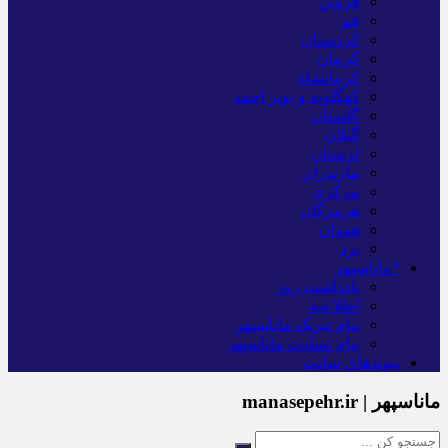
قزوین
قم
کردستان
کرمان
کرمانشاه
کهگلویه و بویر احمد
گلستان
گیلان
لرستان
مازندران
مرکزی
هرمزگان
همدان
یزد
*ماناسپهر
یادداشت روز
اطلاعیه
پیام تبریک ماناسپهر
پیام تسلیت ماناسپهر
پیوندهای سایت
ماناسپهر | manasepehr.ir