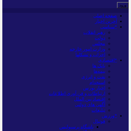
صفحه اصلی
آخرین اخبار
*سیاسی
رهبر انقلاب
دولت
مجلس
وزارت امور خارجه
احزاب و تشکلها
*اقتصادی
بانک ها
بیمه‌ها
نفت و انرژی
استخدام
اخبار بورس
ارتباطات و فن آوری اطلاعات
اقتصاد بین الملل
آگهی های دولتی
تبلیغات
*ورزش
فوتبال
باشگاه پرسپولیس