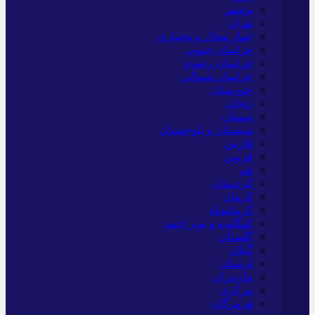
بوشهر
تهران
چهار محال و بختیاری
خراسان جنوبی
خراسان رضوی
خراسان شمالی
خوزستان
زنجان
سمنان
سیستان و بلوچستان
فارس
قزوین
قم
کردستان
کرمان
کرمانشاه
کهگلویه و بویر احمد
گلستان
گیلان
لرستان
مازندران
مرکزی
هرمزگان