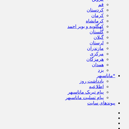
قم
کردستان
کرمان
کرمانشاه
کهگلویه و بویر احمد
گلستان
گیلان
لرستان
مازندران
مرکزی
هرمزگان
همدان
یزد
*ماناسپهر
یادداشت روز
اطلاعیه
پیام تبریک ماناسپهر
پیام تسلیت ماناسپهر
پیوندهای سایت