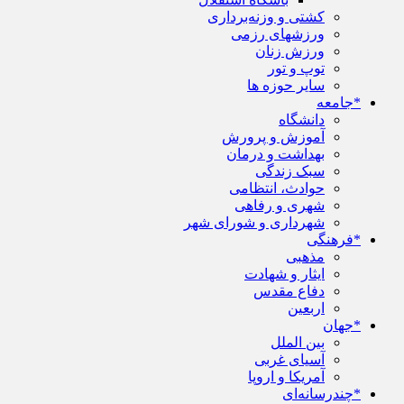
کشتی و وزنه‌برداری
ورزشهای رزمی
ورزش زنان
توپ و تور
سایر حوزه ها
*جامعه
دانشگاه
آموزش و پرورش
بهداشت و درمان
سبک زندگی
حوادث، انتظامی
شهری و رفاهی
شهرداری و شورای شهر
*فرهنگی
مذهبی
ایثار و شهادت
دفاع مقدس
اربعین
*جهان
بین الملل
آسیای غربی
آمریکا و اروپا
*چندرسانه‌ای