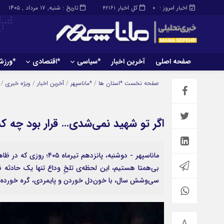
اخبار امروز :
کل اخبار
تاریخ : شنبه, ۱۷ مرداد , ۱۴۰۵
42161
0
صفحه اصلی
آخرین اخبار
*سیاسی
*اقتصادی
*ورز
صفحه اصلی
آخرین اخبار
صفحه نخست
*استان ها
/
*ماناسپهر
/
آخرین اخبار
/
ویژه خبری
/
اگر تو شهید نمی‌شدی… قرار بود چه 
ماناسپهر - دوشنبه، پانز
بی‌همتا هستیم، این لحظه‌ی تلخِ وداع تنها یک حادثه 
سی‌وشش سال، با خون‌دل خوردن و پایمردی، گره خورده 