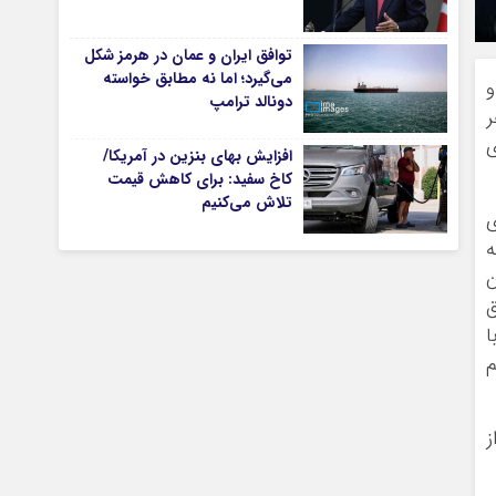
توافق ایران و عمان در هرمز شکل
می‌گیرد؛ اما نه مطابق خواسته
تیاری
و
دونالد ترامپ
ر
ی
افزایش بهای بنزین در آمریکا/
کاخ سفید: برای کاهش قیمت
تلاش می‌کنیم
ی
ه
ن
ق
چستان
ا
م
ز