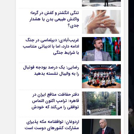
دانشگاه
تنگی انگشتر و کفش در گرما؛
آموزش و پرورش
واکنش طبیعی بدن یا هشدار
جدی؟
بهداشت و درمان
سبک زندگی
غریب‌آبادی: دیپلماسی در جنگ
حوادث، انتظامی
ادامه دارد، اما با ادبیاتی متناسب
با شرایط جنگی
شهری و رفاهی
شهرداری و شورای شهر
رضایی: یک درصد بودجه فوتبال
را به والیبال نشسته بدهید
*ماناسپهر
ی
یادداشت روز
دفتر حفاظت منافع ایران در
اطلاعیه
قاهره: ترامپ اکنون التماس
پیام تبریک ماناسپهر
توافقی را می‌کند که خودش
پیام تسلیت ماناسپهر
ویران کرد
اردوغان: توافقنامه مکه پذیرای
پیوندهای سایت
مشارکت کشورهای دوست است