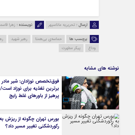
ارسال :
تحریریه ماناسپهر
نویسنده :
زهرا قاسم
برچسب ها
حماسه‌ی بی‌همتا
رهبر شهید
ره
وداع
پیکر مطهرت
نوشته های مشابه
فوق‌تخصص نوزادان: شیر مادر
برترین تغذیه برای نوزاد است/
پرهیز از باورهای غلط رایج
بورس تهران چگونه از ریزش به
رکوردشکنی تغییر مسیر داد؟