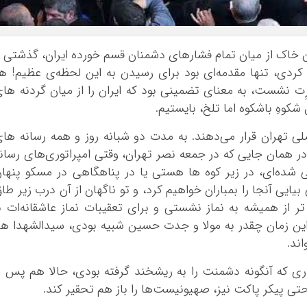
بوشهر
تهران
چهار محال و بخ
ین خاک از میان تمام فشارهای دشمنان قسم خورده ایران، گذشتی 
خراسان جنوبی
 کردی، تنها مقدمه‌ای بود برای رسیدن به این لحظه‌ی عظیم! ه
ت نشست، به معنای تضمینی بود که ایران را از میان گردنه ها
خراسان رضوی
شکوهِ باشکوه اما تلخ، بایستیم.
خراسان شمالی
خوزستان
ی تهران قرار می‌دهند. به مدت دو شبانه روز و همه رسانه ها
زنجان
 همان جایی که در جمعه نصر تهران، وقتی امپراتوری‌های رسان
سمنان
ی شده‌ای، در زیر کوه ها هستی یا در پناهگاهی در مسکو پنها
ایی آنجا را بمباران خواهیم کرد، و تو ناگهان از آن درب زیر طا
سیستان و بلو
ر از همیشه به نماز نشستی و برای تعقیبات نماز عاشقانه‌ات ب
فارس
ین زمان چقدر به مولا و جدت حسین شبیه بودی، سیدالشهدا ه
قزوین
اند.
قم
کردستان
راری که آنگونه دشمنت را به ریشخند گرفته بودی، حالا هم پس ا
 حتی پیکر پاکت نیز، صهیونیست‌ها را باز هم تحقیر کند.
کرمان