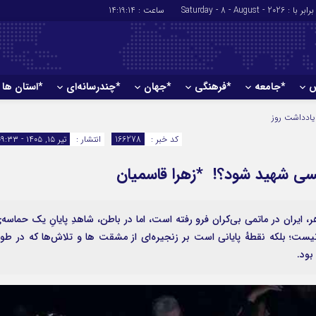
برابر با : Saturday - 8 - August - 2026
ساعت :
14:19:15
ش
*جامعه
*فرهنگی
*جهان
*چندرسانه‌ای
*استان ها
*سیاسی
*اقتصادی
یادداشت روز
رهبر انقلاب
بانک ها
کد خبر :
166278
انتشار :
تیر ۱۵, ۱۴۰۵ - ۰۹:۳۳
دولت
بیمه‌ها
کسی شهید شود؟! *زهرا قاسمیان
مجلس
نفت و انرژی
وزارت امور خارجه
استخدام
احزاب و تشکلها
اخبار بورس
دهم تیرماه ۴۰۵؛ روزی که در ظاهر، ایران در ماتمی بی‌کران فرو رفته است، اما در باطن، شاهدِ پایانِ یک حماسه
نیست؛ بلکه نقطهٔ پایانی است بر زنجیره‌ای از مشقت ها و تلاش‌ها که در طو
ارتباطات و فن 
بود.
اقتصاد بین الم
آگهی های دولت
تبلیغات