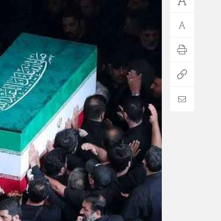
*فرهنگی
*جهان
مذهبی
بین الملل
ایثار و شهادت
آسیای غربی
دفاع مقدس
آمریکا و اروپا
اربعین