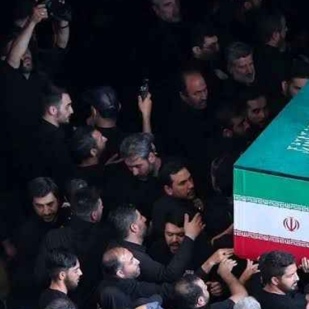
*چندرسانه‌ای
*استان ها
فیلم
آذربایجان شرق
گالری
آذربایجان غربی
اینفوگرافی
اردبیل
عکس
اصفهان
صوت و فیلم
البرز
ایلام