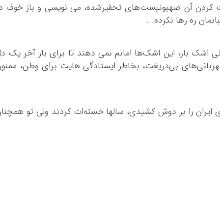
کرمانشاه
ت کردن آن صهیونیست‌های تحقیرشده، می نویسی و باز خوف د
کهگلویه و بویر
نمان ره رها نکرده….
گلستان
گیلان
نی اشک بار، این اشک‌ها امانم نمی دهند تا برای بار آخر یک د
لرستان
 مهربانی‌های بی‌دریغت، بخاطر ایستادگی هایت برای وطن، ممنو
مازندران
مرکزی
هرمزگان
ی ایران را بر دوش کشیدی، سالها خسته‌ات کردند ولی تو همچنا
همدان
یزد