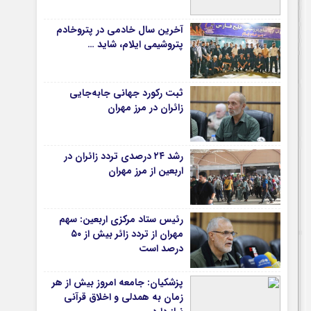
دانشگاه
آخرین سال خادمی در پتروخادم
آموزش و پرورش
پتروشیمی ایلام، شاید …
بهداشت و درمان
سبک زندگی
ثبت رکورد جهانی جابه‌جایی
حوادث، انتظامی
زائران در مرز مهران
شهری و رفاهی
شهرداری و شورای شهر
رشد ۲۴ درصدی تردد زائران در
اربعین از مرز مهران
*ماناسپهر
ی
یادداشت روز
رئیس ستاد مرکزی اربعین: سهم
اطلاعیه
مهران از تردد زائر بیش از ۵۰
پیام تبریک ماناسپهر
درصد است
پیام تسلیت ماناسپهر
پزشکیان: جامعه امروز بیش از هر
پیوندهای سایت
زمان به همدلی و اخلاق قرآنی