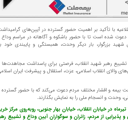
بوشهر
تهران
چهار محال و بخ
لاعیه با تأکید بر اهمیت حضور گسترده در آیین‌های گرامیداش
خراسان جنوبی
م دعوت شده است تا با حضور باشکوه و آگاهانه در مراسم وداع 
خراسان رضوی
 شهید بزرگوار، بار دیگر وحدت، همبستگی و پایبندی خود ب
خراسان شمالی
خوزستان
زنجان
 و تشییع رهبر شهید انقلاب، فرصتی برای پاسداشت مجاهدت‌ها 
‌های والای انقلاب اسلامی، عزت، استقلال و پیشرفت ایران اسلام
سمنان
سیستان و بلو
فارس
عت بیمه و اقشار مختلف مردم دعوت می‌کند که با حضور گسترده 
قزوین
لی، وحدت و انسجام ملی را به نمایش بگذارند.
قم
گفتنی است، موکب بیمه ملت روز دوشنبه ۱۵ تیرماه در خیابان انقلاب، خیابان بهار جنوبی، روبه‌روی مرکز خری
کردستان
 پذیرایی از مردم، زائران و سوگواران آیین وداع و تشییع رهب
کرمان