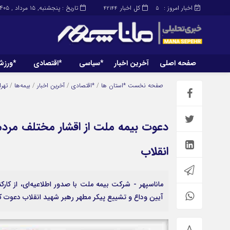
اخبار امروز :
کل اخبار
تاریخ : پنجشنبه, ۱۵ مرداد , ۱۴۰۵
42144
5
صفحه اصلی
آخرین اخبار
*سیاسی
*اقتصادی
*ورز
صفحه اصلی
آخرین اخبار
صفحه نخست
*استان ها
/
*اقتصادی
/
آخرین اخبار
/
بیمه‌ها
/
تهر
دعوت بیمه ملت از اقشار مختلف مردم 
انقلاب
ماناسپهر - شرکت بیمه ملت با صدور اطلاعیه‌ای، از کار
آیین وداع و تشییع پیکر مطهر رهبر شهید انقلاب دعوت ک