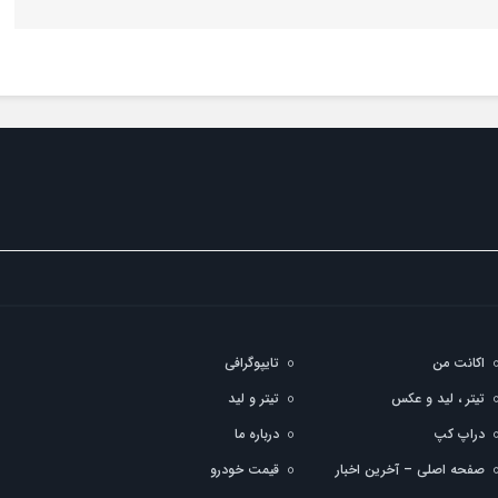
اکانت من
تایپوگرافی
تیتر ، لید و عکس
تیتر و لید
دراپ کپ
درباره ما
صفحه اصلی – آخرین اخبار
قیمت خودرو