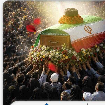
*چندرسانه‌ای
*استان ها
فیلم
آذربایجان شرق
گالری
آذربایجان غربی
اینفوگرافی
اردبیل
عکس
اصفهان
صوت و فیلم
البرز
ایلام