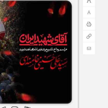
*فرهنگی
*جهان
مذهبی
بین الملل
ایثار و شهادت
آسیای غربی
دفاع مقدس
آمریکا و اروپا
اربعین