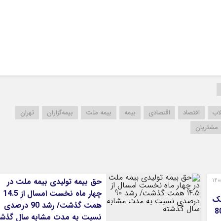
کرمانشاه
کهگلویه و بویر
گلستان
گیلان
لرستان
مازندران
مرکزی
هرمزگان
اب
اقتصاد
اقتصادی
بیمه
بیمه ملت
بیمه‌گزاران
تهران
همدان
مشتریان
یزد
رت‌های مالی 3 ماهه نخست 1405
حق بیمه تولیدی بیمه ملت در
چهار ماه نخست امسال از 14.5
نک
همت گذشت/ رشد 90 درصدی
یران/ درآمد عملیاتی 80
نسبت به مدت مشابه سال گذشت