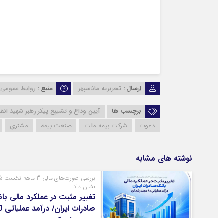
ارسال :
تحریریه ماناسپهر
منبع :
روابط عمومی
برچسب ها
آیین وداع و تشییع پیکر رهبر شهید انقل
دعوت
شرکت بیمه ملت
صنعت بیمه
مشتری
نوشته های مشابه
بررسی صو
نشان داد
تغییر مثبت در عملکرد مالی با
صادرات ا