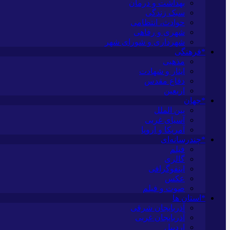
بهداشت و درمان
سبک زندگی
حوادث، انتظامی
شهری و رفاهی
شهرداری و شورای شهر
*فرهنگی
مذهبی
ایثار و شهادت
دفاع مقدس
اربعین
*جهان
بین الملل
آسیای غربی
آمریکا و اروپا
*چندرسانه‌ای
فیلم
گالری
اینفوگرافی
عکس
صوت و فیلم
*استان ها
آذربایجان شرقی
آذربایجان غربی
اردبیل