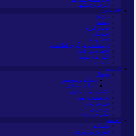
احزاب و تشکلها
*اقتصادی
بانک ها
بیمه‌ها
نفت و انرژی
استخدام
اخبار بورس
ارتباطات و فن آوری اطلاعات
اقتصاد بین الملل
آگهی های دولتی
تبلیغات
*ورزش
فوتبال
باشگاه پرسپولیس
باشگاه استقلال
کشتی و وزنه‌برداری
ورزشهای رزمی
ورزش زنان
توپ و تور
سایر حوزه ها
*جامعه
دانشگاه
آموزش و پرورش