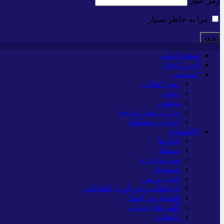
رمز عبور
مرا به خاطر بسپار
صفحه اصلی
آخرین اخبار
*سیاسی
رهبر انقلاب
دولت
مجلس
وزارت امور خارجه
احزاب و تشکلها
*اقتصادی
بانک ها
بیمه‌ها
نفت و انرژی
استخدام
اخبار بورس
ارتباطات و فن آوری اطلاعات
اقتصاد بین الملل
آگهی های دولتی
تبلیغات