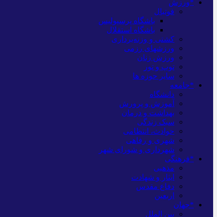
*ورزش
فوتبال
باشگاه پرسپولیس
باشگاه استقلال
کشتی و وزنه‌برداری
ورزشهای رزمی
ورزش زنان
توپ و تور
سایر حوزه ها
*جامعه
دانشگاه
آموزش و پرورش
بهداشت و درمان
سبک زندگی
حوادث، انتظامی
شهری و رفاهی
شهرداری و شورای شهر
*فرهنگی
مذهبی
ایثار و شهادت
دفاع مقدس
اربعین
*جهان
بین الملل