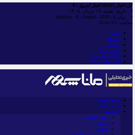
کل اخبار
42161
اخبار امروز :
0
تاریخ : شنبه, ۱۷ مرداد , ۱۴۰۵
برابر با : Saturday - 8 - August - 2026
ساعت :
21:41:16
خانه
پیوندها
تبلیغات
تماس با ما
شناسنامه سایت
آگهی های دولتی
صفحه اصلی
آخرین اخبار
*سیاسی
رهبر انقلاب
دولت
مجلس
وزارت امور خارجه