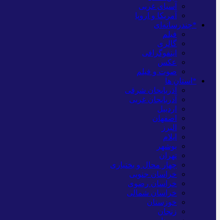
آسیای غربی
آمریکا و اروپا
*چندرسانه‌ای
فیلم
گالری
اینفوگرافی
عکس
صوت و فیلم
*استان ها
آذربایجان شرقی
آذربایجان غربی
اردبیل
اصفهان
البرز
ایلام
بوشهر
تهران
چهار محال و بختیاری
خراسان جنوبی
خراسان رضوی
خراسان شمالی
خوزستان
زنجان