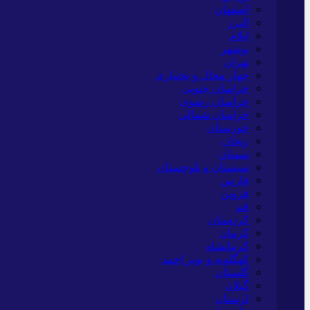
اصفهان
البرز
ایلام
بوشهر
تهران
چهار محال و بختیاری
خراسان جنوبی
خراسان رضوی
خراسان شمالی
خوزستان
زنجان
سمنان
سیستان و بلوچستان
فارس
قزوین
قم
کردستان
کرمان
کرمانشاه
کهگلویه و بویر احمد
گلستان
گیلان
لرستان