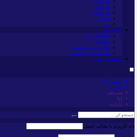
مازندران
مرکزی
هرمزگان
همدان
یزد
*ماناسپهر
یادداشت روز
اطلاعیه
پیام تبریک ماناسپهر
پیام تسلیت ماناسپهر
پیوندهای سایت
اینستاگرام
تلگرام
سروش
ایتا
آپارات
نام کاربری یا نشانی ایمیل