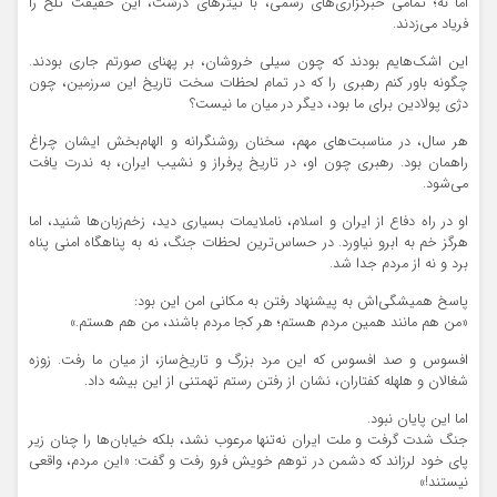
اما نه؛ تمامی خبرگزاری‌های رسمی، با تیترهای درشت، این حقیقت تلخ را
فریاد می‌زدند.
این اشک‌هایم بودند که چون سیلی خروشان، بر پهنای صورتم جاری بودند.
چگونه باور کنم رهبری را که در تمام لحظات سخت تاریخ این سرزمین، چون
دژی پولادین برای ما بود، دیگر در میان ما نیست؟
هر سال، در مناسبت‌های مهم، سخنان روشنگرانه و الهام‌بخش ایشان چراغ
راهمان بود. رهبری چون او، در تاریخ پرفراز و نشیب ایران، به ندرت یافت
می‌شود.
او در راه دفاع از ایران و اسلام، ناملایمات بسیاری دید، زخم‌زبان‌ها شنید، اما
هرگز خم به ابرو نیاورد. در حساس‌ترین لحظات جنگ، نه به پناهگاه امنی پناه
برد و نه از مردم جدا شد.
پاسخ همیشگی‌اش به پیشنهاد رفتن به مکانی امن این بود:
«من هم مانند همین مردم هستم؛ هر کجا مردم باشند، من هم هستم.»
افسوس و صد افسوس که این مرد بزرگ و تاریخ‌ساز، از میان ما رفت. زوزه
شغالان و هلهله کفتاران، نشان از رفتن رستم تهمتنی از این بیشه داد.
اما این پایان نبود.
جنگ شدت گرفت و ملت ایران نه‌تنها مرعوب نشد، بلکه خیابان‌ها را چنان زیر
پای خود لرزاند که دشمن در توهم خویش فرو رفت و گفت: «این مردم، واقعی
نیستند!»