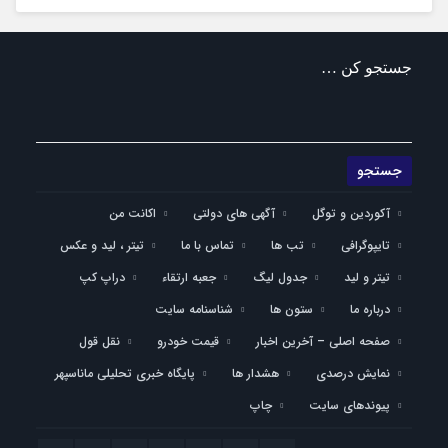
جستجو کن …
آکوردین و توگل
آگهی های دولتی
اکانت من
تایپوگرافی
تب ها
تماس با ما
تیتر ، لید و عکس
تیتر و لید
جدول لیگ
جعبه ارتقاء
دراپ کپ
درباره ما
ستون ها
شناسنامه سایت
صفحه اصلی – آخرین اخبار
قیمت خودرو
نقل قول
نمایش درصدی
هشدار ها
پایگاه خبری تحلیلی ماناسپهر
پیوندهای سایت
چاپ