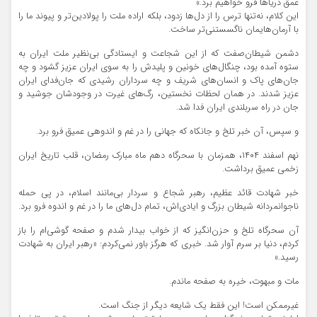
عمق دریاها فرو خواهیم برد.»
این کلام، نه‌تنها ترس را از دل‌ها زدود، بلکه اراده ملت را پولادین‌تر و پیوند ما را
با آرمان‌هایمان ناگسستنی‌تر ساخت.
دشمن شیطان‌صفت که از این شجاعت و ایستادگی بی‌نظیر ملت ایران به
ستوه آمده بود، چنگال‌های خونین و پلیدش را به سوی ایران عزیز گشود و چه
جان‌های پاک و انسان‌های شریف و چه سرداران رشیدی که جان‌فدای ایران
عزیز شدند. در همان لحظات نخستین، رگ‌های غیرت در وجودشان جوشید و
جان در راه سربلندی ایران فدا شد.
و سپس، آن خبر تلخ و جانکاه که جهانی را در غم و اندوهی عمیق فرو برد.
نهم اسفند ۱۴۰۴، همزمان با سحرگاه دهم ماه مبارک رمضان، قلب تاریخ ایران
زخمی عمیق برداشت.
خبر شهادت قائد عظیم، رهبر شجاع و سردار بی‌مانند اسلام، در پی حمله
ناجوانمردانه شیطان بزرگ و ایادی‌اش، تمام دل‌های ما را در غم و اندوه فرو برد.
آن سحرگاه تلخ و حزن‌انگیز که از خواب بیدار شدم و صفحه گوشی‌ام را باز
کردم، دنیا بر سرم آوار شد. خبری که هرگز باور نمی‌کردم: «رهبر ایران به شهادت
رسید.»
مات و مبهوت، خیره به صفحه ماندم.
غیرممکن است! این فقط یک شایعه دیگر از جنگ است.