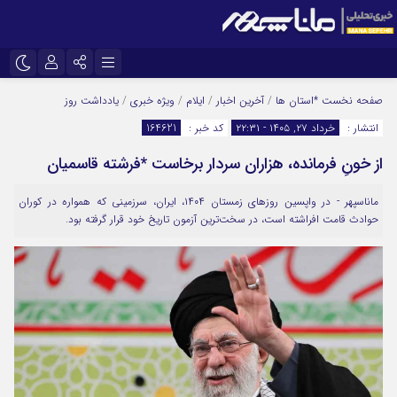
نام کاربری یا نشانی ایمیل
اینستاگرام
تلگرام
صفحه نخست
*استان ها
/
آخرین اخبار
/
ایلام
/
ویژه خبری
/
یادداشت روز
انتشار :
خرداد ۲۷, ۱۴۰۵ - ۲۲:۳۱
کد خبر :
164621
سروش
ایتا
از خونِ فرمانده، هزاران سردار برخاست *فرشته قاسمیان
رمز عبور
آپارات
ماناسپهر - در واپسین روزهای زمستان ۱۴۰۴، ایران، سرزمینی که همواره در کوران
حوادث قامت افراشته است، در سخت‌ترین آزمون تاریخ خود قرار گرفته بود.
مرا به خاطر بسپار