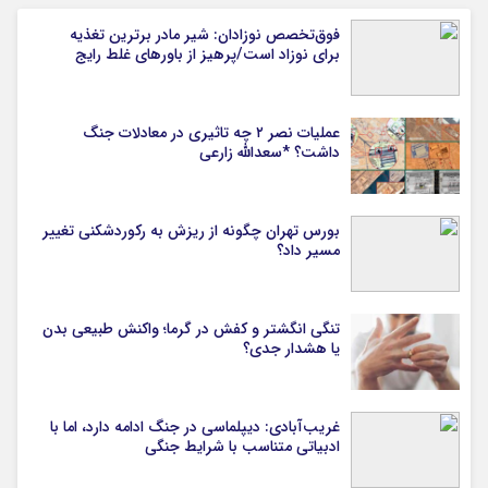
فوق‌تخصص نوزادان: شیر مادر برترین تغذیه
برای نوزاد است/پرهیز از باورهای غلط رایج
عملیات نصر ۲ چه تاثیری در معادلات جنگ
داشت؟ *سعدالله زارعی
بورس تهران چگونه از ریزش به رکوردشکنی تغییر
مسیر داد؟
تنگی انگشتر و کفش در گرما؛ واکنش طبیعی بدن
یا هشدار جدی؟
غریب‌آبادی: دیپلماسی در جنگ ادامه دارد، اما با
ادبیاتی متناسب با شرایط جنگی