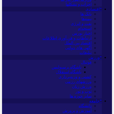
احزاب و تشکلها
*اقتصادی
بانک ها
بیمه‌ها
نفت و انرژی
استخدام
اخبار بورس
ارتباطات و فن آوری اطلاعات
اقتصاد بین الملل
آگهی های دولتی
تبلیغات
*ورزش
فوتبال
باشگاه پرسپولیس
باشگاه استقلال
کشتی و وزنه‌برداری
ورزشهای رزمی
ورزش زنان
توپ و تور
سایر حوزه ها
*جامعه
دانشگاه
آموزش و پرورش