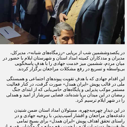
در یکصدوششمین شب از برپایی «رزمگاه‌های شبانه»، مدیرکل،
مدیران و مددکاران کمیته امداد استان و شهرستان ایلام با حضور در
میان مردم، ششمین میز خدمت جهادی را با هدفِ پاسخگویی
بی‌واسطه و تسریع در رفع مشکلات مراجعان برگزار کردند.
این اقدام جهادی که با هدفِ تقویت پیوندهای اجتماعی و همبستگی
ملی در قالب پویش «ایران همدل» صورت گرفت، در کنار فعالیت
مستمر موکب پذیرایی و پایگاه‌های حامی‌یابی که از ابتدای جنگ
رمضان در این میدان برپا شده‌اند، فضایی سرشار از امید و همدلی
را در شهر ایلام ترسیم کرد.
در این دیدارِ چهره‌به‌چهره، مسئولان امداد استان ضمن شنیدن
دغدغه‌های مراجعان و اقشار آسیب‌پذیر، با روحیه جهادی و در
راستای تحقق اهداف پویش «ایران همدل» برای بسیج تمامی
ظرفیت‌ها، دستورات لازم را جهت رفع موانع و گره‌گشایی فوری از