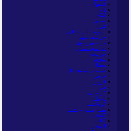
اصفهان
البرز
ایلام
بوشهر
تهران
چهار محال و بختیاری
خراسان جنوبی
خراسان رضوی
خراسان شمالی
خوزستان
زنجان
سمنان
سیستان و بلوچستان
فارس
قزوین
قم
کردستان
کرمان
کرمانشاه
کهگلویه و بویر احمد
گلستان
گیلان
لرستان