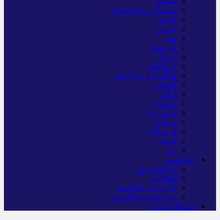
سمنان
سیستان و بلوچستان
فارس
قزوین
قم
کردستان
کرمان
کرمانشاه
کهگلویه و بویر احمد
گلستان
گیلان
لرستان
مازندران
مرکزی
هرمزگان
همدان
یزد
*ماناسپهر
یادداشت روز
اطلاعیه
پیام تبریک ماناسپهر
پیام تسلیت ماناسپهر
پیوندهای سایت