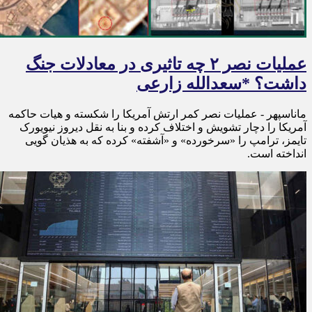
عملیات نصر ۲ چه تاثیری در معادلات جنگ
داشت؟ *سعدالله زارعی
ماناسپهر - عملیات نصر کمر ارتش آمریکا را شکسته و هیات حاکمه
آمریکا را دچار تشویش و اختلاف کرده و بنا به نقل دیروز نیویورک
تایمز، ترامپ را «سرخورده» و «آشفته» کرده که به هذیان گویی
انداخته است.