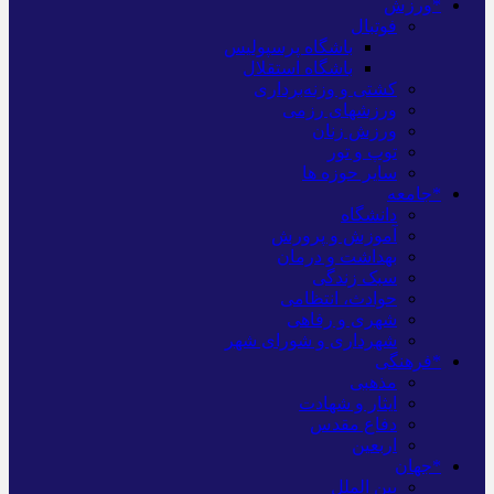
*ورزش
فوتبال
باشگاه پرسپولیس
باشگاه استقلال
کشتی و وزنه‌برداری
ورزشهای رزمی
ورزش زنان
توپ و تور
سایر حوزه ها
*جامعه
دانشگاه
آموزش و پرورش
بهداشت و درمان
سبک زندگی
حوادث، انتظامی
شهری و رفاهی
شهرداری و شورای شهر
*فرهنگی
مذهبی
ایثار و شهادت
دفاع مقدس
اربعین
*جهان
بین الملل