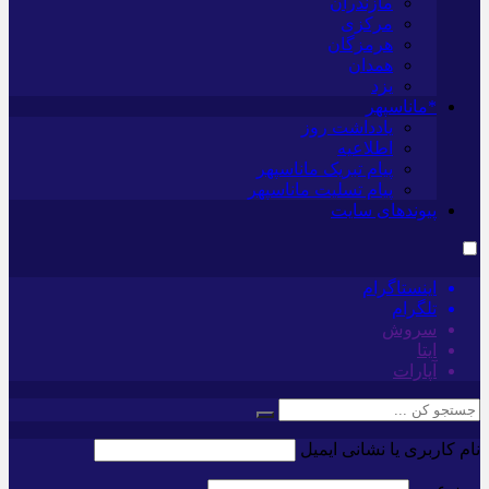
مازندران
مرکزی
هرمزگان
همدان
یزد
*ماناسپهر
یادداشت روز
اطلاعیه
پیام تبریک ماناسپهر
پیام تسلیت ماناسپهر
پیوندهای سایت
اینستاگرام
تلگرام
سروش
ایتا
آپارات
نام کاربری یا نشانی ایمیل