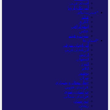
آسیای غربی
آمریکا و اروپا
*چندرسانه‌ای
فیلم
گالری
اینفوگرافی
عکس
صوت و فیلم
*استان ها
آذربایجان شرقی
آذربایجان غربی
اردبیل
اصفهان
البرز
ایلام
بوشهر
تهران
چهار محال و بختیاری
خراسان جنوبی
خراسان رضوی
خراسان شمالی
خوزستان
زنجان