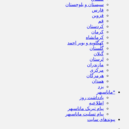
سیستان و بلوچستان
فارس
قزوین
قم
کردستان
کرمان
کرمانشاه
کهگلویه و بویر احمد
گلستان
گیلان
لرستان
مازندران
مرکزی
هرمزگان
همدان
یزد
*ماناسپهر
یادداشت روز
اطلاعیه
پیام تبریک ماناسپهر
پیام تسلیت ماناسپهر
پیوندهای سایت