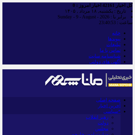
کل اخبار
42161
اخبار امروز :
0
تاریخ : یکشنبه, ۱۸ مرداد , ۱۴۰۵
برابر با : Sunday - 9 - August - 2026
ساعت :
23:40:54
خانه
پیوندها
تبلیغات
تماس با ما
شناسنامه سایت
آگهی های دولتی
صفحه اصلی
آخرین اخبار
*سیاسی
رهبر انقلاب
دولت
مجلس
وزارت امور خارجه