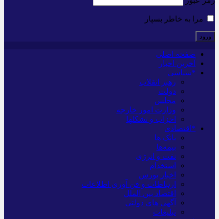
رمز عبور
مرا به خاطر بسپار
صفحه اصلی
آخرین اخبار
*سیاسی
رهبر انقلاب
دولت
مجلس
وزارت امور خارجه
احزاب و تشکلها
*اقتصادی
بانک ها
بیمه‌ها
نفت و انرژی
استخدام
اخبار بورس
ارتباطات و فن آوری اطلاعات
اقتصاد بین الملل
آگهی های دولتی
تبلیغات