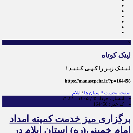
×
لینک کوتاه
لـیـنـک زیـر را کـپـی کـنـیـد !
https://manasepehr.ir/?p=164458
صفحه نخست
*استان ها
/
ایلام
انتشار :
خرداد ۲۵, ۱۴۰۵ - ۲۲:۲۱
کد خبر :
164458
برگزاری میز خدمت کمیته امداد
امام خمینی(ره) استان ایلام در