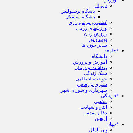
فوتبال
باشگاه پرسپولیس
باشگاه استقلال
کشتی و وزنه‌برداری
ورزشهای رزمی
ورزش زنان
توپ و تور
سایر حوزه ها
*جامعه
دانشگاه
آموزش و پرورش
بهداشت و درمان
سبک زندگی
حوادث، انتظامی
شهری و رفاهی
شهرداری و شورای شهر
*فرهنگی
مذهبی
ایثار و شهادت
دفاع مقدس
اربعین
*جهان
بین الملل