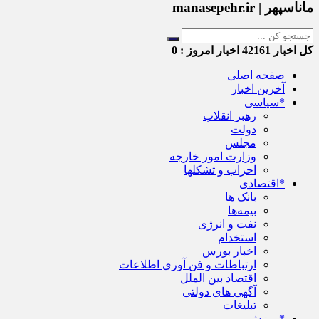
ماناسپهر | manasepehr.ir
کل اخبار
42161
اخبار امروز :
0
صفحه اصلی
آخرین اخبار
*سیاسی
رهبر انقلاب
دولت
مجلس
وزارت امور خارجه
احزاب و تشکلها
*اقتصادی
بانک ها
بیمه‌ها
نفت و انرژی
استخدام
اخبار بورس
ارتباطات و فن آوری اطلاعات
اقتصاد بین الملل
آگهی های دولتی
تبلیغات
*ورزش