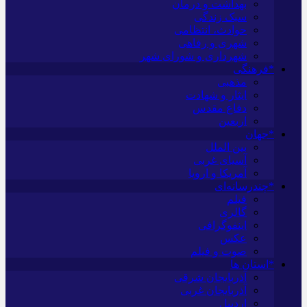
بهداشت و درمان
سبک زندگی
حوادث، انتظامی
شهری و رفاهی
شهرداری و شورای شهر
*فرهنگی
مذهبی
ایثار و شهادت
دفاع مقدس
اربعین
*جهان
بین الملل
آسیای غربی
آمریکا و اروپا
*چندرسانه‌ای
فیلم
گالری
اینفوگرافی
عکس
صوت و فیلم
*استان ها
آذربایجان شرقی
آذربایجان غربی
اردبیل