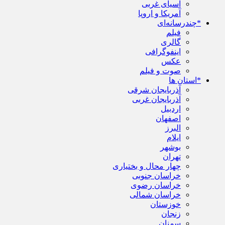
آسیای غربی
آمریکا و اروپا
*چندرسانه‌ای
فیلم
گالری
اینفوگرافی
عکس
صوت و فیلم
*استان ها
آذربایجان شرقی
آذربایجان غربی
اردبیل
اصفهان
البرز
ایلام
بوشهر
تهران
چهار محال و بختیاری
خراسان جنوبی
خراسان رضوی
خراسان شمالی
خوزستان
زنجان
سمنان