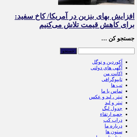
افزایش بهای بنزین در آمریکا/ کاخ سفید:
برای کاهش قیمت تلاش می‌کنیم
جستجو کن …
آکوردین و توگل
آگهی های دولتی
اکانت من
تایپوگرافی
تب ها
تماس با ما
تیتر ، لید و عکس
تیتر و لید
جدول لیگ
جعبه ارتقاء
دراپ کپ
درباره ما
ستون ها