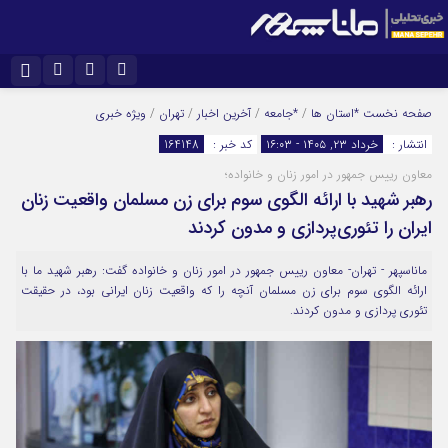
نام کاربری یا نشانی ایمیل
اینستاگرام
تلگرام
صفحه نخست
*استان ها
/
*جامعه
/
آخرین اخبار
/
تهران
/
ویژه خبری
انتشار :
خرداد ۲۳, ۱۴۰۵ - ۱۶:۰۳
کد خبر :
164148
سروش
ایتا
معاون رییس جمهور در امور زنان و خانواده؛
رمز عبور
آپارات
رهبر شهید با ارائه الگوی سوم برای زن مسلمان واقعیت زنان
ایران را تئوری‌پردازی و مدون کردند
مرا به خاطر بسپار
ماناسپهر - تهران- معاون رییس جمهور در امور زنان و خانواده گفت: رهبر شهید ما با
ارائه الگوی سوم برای زن مسلمان آنچه را که واقعیت زنان ایرانی بود، در حقیقت
تئوری پردازی و مدون کردند.