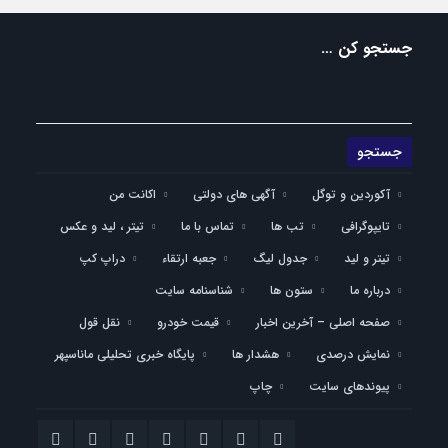
جستجو کن …
آکوردین و توگل
آگهی های دولتی
اکانت من
تایپوگرافی
تب ها
تماس با ما
تیتر ، لید و عکس
تیتر و لید
جدول لیگ
جعبه ارتقاء
دراپ کپ
درباره ما
ستون ها
شناسنامه سایت
صفحه اصلی – آخرین اخبار
قیمت خودرو
نقل قول
نمایش درصدی
هشدار ها
پایگاه خبری تحلیلی ماناسپهر
پیوندهای سایت
چاپ