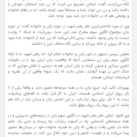
نگاه می‌کردند، گفت: ایشان تصریح می کردند که زن باید استقلال خودش را
داشته باشد و زن می تواند راسا و مستقلاً مورد توجه باشد، اما در نظام خانواده
و روابطی هم که در خانواده دارد باید مورد توجه باشد.
وی در مورد شاخص‌ترین نظر رهبر شهید در حوزه زنان و خانواده گفت: در حوزه
زنان موضوع الگوی سوم مطرح شد، این بحث برمی‌گردد به اینکه ۲ روایت
نسبت به زنان وجود داشته، برخی فکر می‌کنند که زن باید از خانواده جدا شود
و به کار بیرون از خانه بپردازد و برخی نگاه مخالف این را داشتند.
معاون رییس جمهور در امور زنان و خانواده اعلام کرد: اما رهبر شهید ما با ارائه
الگوی سوم برای زن مسلمان، آنچه که واقعیت زنان ایران بود را در حقیقت
تئوری پردازی و مدون کردند و زنان ایران هم به درستی با نقش موثری که در
جنگ اخیر بر عهده گرفتند، نشان دادند که یک نمونه واقعی از آن نظریه و
فرمایشات ایشان هستند.
بهروزآذر تاکید کرد: امروز زنان ما در همه عرصه‌ها حضور دارند و واقعاً یکی از ۲
بال پرواز ایران اسلامی هستند، ایران ما اگر قرار باشد به قله‌های پیشرفت
برسد به ۲ بال برای پرواز نیاز دارد، بر این اساس زنان و مردان باید در کنار هم
باشند تا این پرواز یک پرواز موفق باشد.
وی افزود: تجلی نظر رهبر شهید در الگوی سوم زنان در عرصه‌های مدیریتی و در
همه عرصه‌های اجتماعی چه در کسوت پزشک، چه پرستار و حتی یک خانم
خانه دار تجلی یافت و وقتی که زنان به همراه خانواده خود در میدان‌ها حضور
پیدا می‌کنند و از هویت، کشور و دین خود دفاع می کنند در حقیقت نماینده