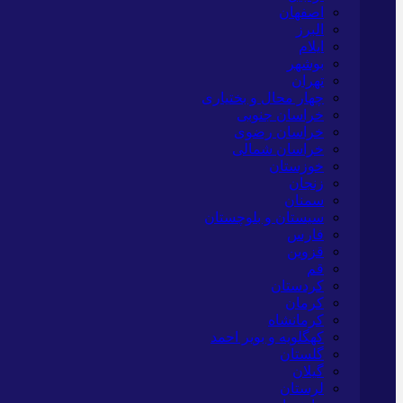
اصفهان
البرز
ایلام
بوشهر
تهران
چهار محال و بختیاری
خراسان جنوبی
خراسان رضوی
خراسان شمالی
خوزستان
زنجان
سمنان
سیستان و بلوچستان
فارس
قزوین
قم
کردستان
کرمان
کرمانشاه
کهگلویه و بویر احمد
گلستان
گیلان
لرستان