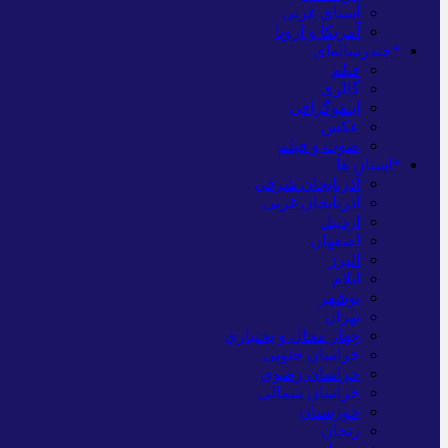
آسیای غربی
آمریکا و اروپا
*چندرسانه‌ای
فیلم
گالری
اینفوگرافی
عکس
صوت و فیلم
*استان ها
آذربایجان شرقی
آذربایجان غربی
اردبیل
اصفهان
البرز
ایلام
بوشهر
تهران
چهار محال و بختیاری
خراسان جنوبی
خراسان رضوی
خراسان شمالی
خوزستان
زنجان