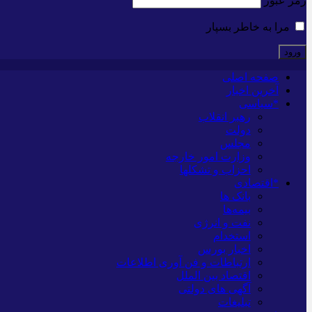
رمز عبور
مرا به خاطر بسپار
صفحه اصلی
آخرین اخبار
*سیاسی
رهبر انقلاب
دولت
مجلس
وزارت امور خارجه
احزاب و تشکلها
*اقتصادی
بانک ها
بیمه‌ها
نفت و انرژی
استخدام
اخبار بورس
ارتباطات و فن آوری اطلاعات
اقتصاد بین الملل
آگهی های دولتی
تبلیغات