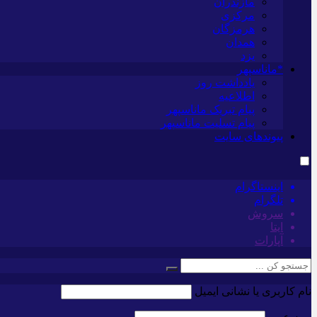
مازندران
مرکزی
هرمزگان
همدان
یزد
*ماناسپهر
یادداشت روز
اطلاعیه
پیام تبریک ماناسپهر
پیام تسلیت ماناسپهر
پیوندهای سایت
اینستاگرام
تلگرام
سروش
ایتا
آپارات
نام کاربری یا نشانی ایمیل