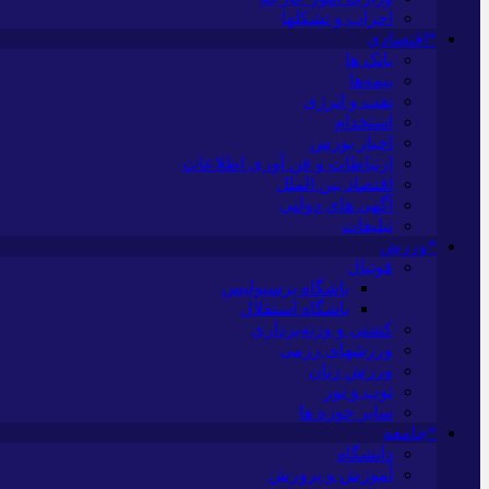
احزاب و تشکلها
*اقتصادی
بانک ها
بیمه‌ها
نفت و انرژی
استخدام
اخبار بورس
ارتباطات و فن آوری اطلاعات
اقتصاد بین الملل
آگهی های دولتی
تبلیغات
*ورزش
فوتبال
باشگاه پرسپولیس
باشگاه استقلال
کشتی و وزنه‌برداری
ورزشهای رزمی
ورزش زنان
توپ و تور
سایر حوزه ها
*جامعه
دانشگاه
آموزش و پرورش