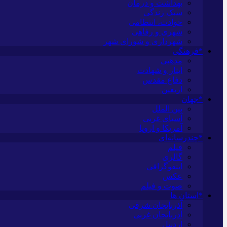
بهداشت و درمان
سبک زندگی
حوادث، انتظامی
شهری و رفاهی
شهرداری و شورای شهر
*فرهنگی
مذهبی
ایثار و شهادت
دفاع مقدس
اربعین
*جهان
بین الملل
آسیای غربی
آمریکا و اروپا
*چندرسانه‌ای
فیلم
گالری
اینفوگرافی
عکس
صوت و فیلم
*استان ها
آذربایجان شرقی
آذربایجان غربی
اردبیل