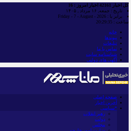
کل اخبار
42161
اخبار امروز :
16
تاریخ : جمعه, ۱۶ مرداد , ۱۴۰۵
برابر با : Friday - 7 - August - 2026
ساعت :
20:29:35
خانه
پیوندها
تبلیغات
تماس با ما
شناسنامه سایت
آگهی های دولتی
صفحه اصلی
آخرین اخبار
*سیاسی
رهبر انقلاب
دولت
مجلس
وزارت امور خارجه