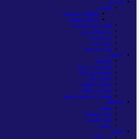
*ورزش
فوتبال
باشگاه پرسپولیس
باشگاه استقلال
کشتی و وزنه‌برداری
ورزشهای رزمی
ورزش زنان
توپ و تور
سایر حوزه ها
*جامعه
دانشگاه
آموزش و پرورش
بهداشت و درمان
سبک زندگی
حوادث، انتظامی
شهری و رفاهی
شهرداری و شورای شهر
*فرهنگی
مذهبی
ایثار و شهادت
دفاع مقدس
اربعین
*جهان
بین الملل