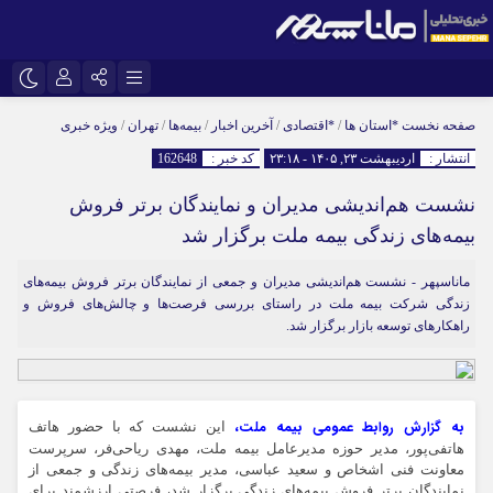
نام کاربری یا نشانی ایمیل
اینستاگرام
تلگرام
صفحه نخست
*استان ها
/
*اقتصادی
/
آخرین اخبار
/
بیمه‌ها
/
تهران
/
ویژه خبری
انتشار :
اردیبهشت ۲۳, ۱۴۰۵ - ۲۳:۱۸
کد خبر :
162648
سروش
ایتا
نشست هم‌اندیشی مدیران و نمایندگان برتر فروش
رمز عبور
آپارات
بیمه‌های زندگی بیمه ملت برگزار شد
ماناسپهر - نشست هم‌اندیشی مدیران و جمعی از نمایندگان برتر فروش بیمه‌های
مرا به خاطر بسپار
زندگی شرکت بیمه ملت در راستای بررسی فرصت‌ها و چالش‌های فروش و
راهکارهای توسعه بازار برگزار شد.
به گزارش روابط عمومی بیمه ملت،
این نشست که با حضور هاتف
هاتفی‌پور، مدیر حوزه مدیرعامل بیمه ملت، مهدی ریاحی‌فر، سرپرست
معاونت فنی اشخاص و سعید عباسی، مدیر بیمه‌های زندگی و جمعی از
نمایندگان برتر فروش بیمه‌های زندگی برگزار شد، فرصتی ارزشمند برای