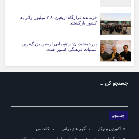
فرمانده قرارگاه اربعین: ۲.۸ میلیون زائر به
کشور بازگشتند
پورجمشیدیان: راهپیمایی اربعین بزرگ‌ترین
عملیات فرهنگی کشور است
جستجو کن …
آکوردین و توگل
آگهی های دولتی
اکانت من
تایپوگرافی
تب ها
تماس با ما
تیتر ، لید و عکس