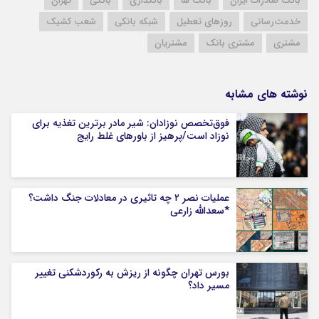
بانک صادرات ایران
بانک ها
بانکداری
بانکی
تهران
خدمت‌رسانی
روزهای تعطیل
شبکه بانکی
شعب کشیک
مشتری
مشتری بانک
مشتریان
نوشته های مشابه
فوق‌تخصص نوزادان: شیر مادر برترین تغذیه برای
نوزاد است/پرهیز از باورهای غلط رایج
عملیات نصر ۲ چه تاثیری در معادلات جنگ داشت؟
*سعدالله زارعی
بورس تهران چگونه از ریزش به رکوردشکنی تغییر
مسیر داد؟