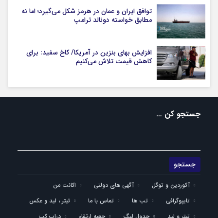
توافق ایران و عمان در هرمز شکل می‌گیرد؛ اما نه
مطابق خواسته دونالد ترامپ
افزایش بهای بنزین در آمریکا/ کاخ سفید: برای
کاهش قیمت تلاش می‌کنیم
جستجو کن …
آکوردین و توگل
آگهی های دولتی
اکانت من
تایپوگرافی
تب ها
تماس با ما
تیتر ، لید و عکس
تیتر و لید
جدول لیگ
جعبه ارتقاء
دراپ کپ