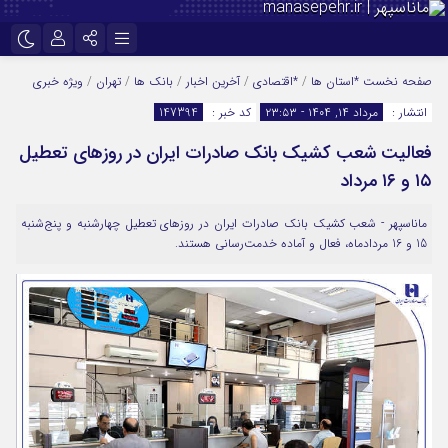
نام کاربری یا نشانی ایمیل
اینستاگرام
تلگرام
صفحه نخست
*استان ها
/
*اقتصادی
/
آخرین اخبار
/
بانک ها
/
تهران
/
ویژه خبری
انتشار :
مرداد ۱۴, ۱۴۰۴ - ۲۳:۵۳
کد خبر :
147394
سروش
ایتا
فعالیت شعب کشیک بانک صادرات ایران در روزهای تعطیل
رمز عبور
آپارات
۱۵ و ۱۶ مرداد
ماناسپهر - شعب کشیک بانک صادرات ایران در روزهای تعطیل چهارشنبه و پنج‌شنبه
مرا به خاطر بسپار
15 و 16 مردادماه، فعال و آماده خدمت‌رسانی هستند.