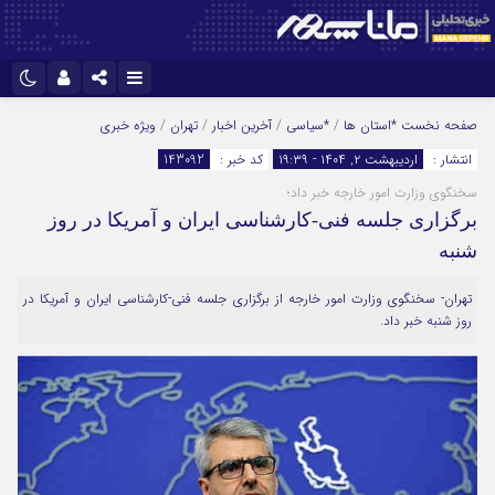
نام کاربری یا نشانی ایمیل
اینستاگرام
تلگرام
صفحه نخست
*استان ها
/
*سیاسی
/
آخرین اخبار
/
تهران
/
ویژه خبری
انتشار :
اردیبهشت ۲, ۱۴۰۴ - ۱۹:۳۹
کد خبر :
143092
سروش
ایتا
سخنگوی وزارت امور خارجه خبر داد؛
رمز عبور
آپارات
برگزاری جلسه فنی-کارشناسی ایران ‌و آمریکا در روز
شنبه
مرا به خاطر بسپار
تهران- سخنگوی وزارت امور خارجه از برگزاری جلسه فنی-کارشناسی ایران ‌و آمریکا در
روز شنبه خبر داد.