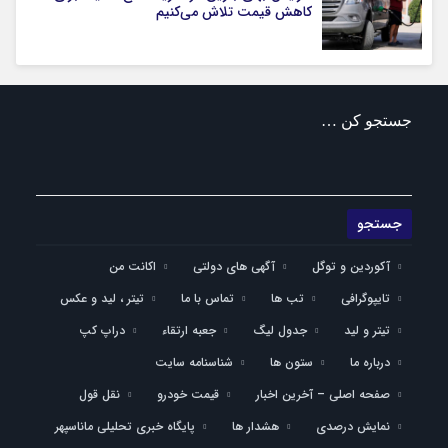
کاهش قیمت تلاش می‌کنیم
جستجو کن …
آکوردین و توگل
آگهی های دولتی
اکانت من
تایپوگرافی
تب ها
تماس با ما
تیتر ، لید و عکس
تیتر و لید
جدول لیگ
جعبه ارتقاء
دراپ کپ
درباره ما
ستون ها
شناسنامه سایت
صفحه اصلی – آخرین اخبار
قیمت خودرو
نقل قول
نمایش درصدی
هشدار ها
پایگاه خبری تحلیلی ماناسپهر