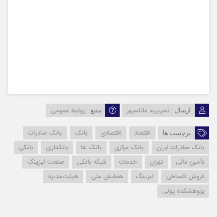
تحریریه ماناسپهر
روابط عمومی
ارسال :
منبع :
اقتصاد
اقتصادی
بانک
بانک صادرات
برچسب ها
بانک صادرات ایران
بانک مرکزی
بانک ها
بانکداری
بانکی
تأمین مالی
تهران
خدمات
شبکه بانکی
صنعت لیزینگ
فروش اقساطی
لیزینگ
همایش ملی
هیئت‌مدیره
پژوهشکده پولی