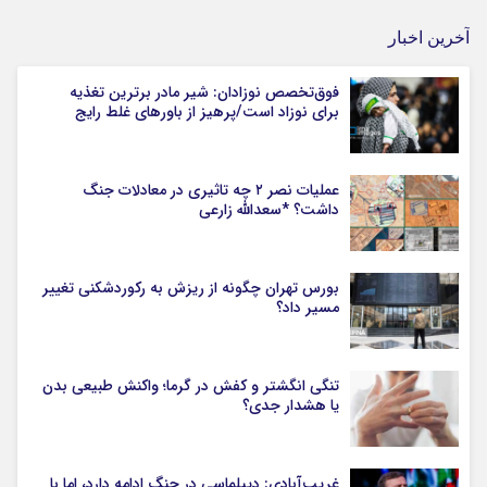
آخرین اخبار
فوق‌تخصص نوزادان: شیر مادر برترین تغذیه
برای نوزاد است/پرهیز از باورهای غلط رایج
عملیات نصر ۲ چه تاثیری در معادلات جنگ
داشت؟ *سعدالله زارعی
بورس تهران چگونه از ریزش به رکوردشکنی تغییر
مسیر داد؟
تنگی انگشتر و کفش در گرما؛ واکنش طبیعی بدن
یا هشدار جدی؟
غریب‌آبادی: دیپلماسی در جنگ ادامه دارد، اما با