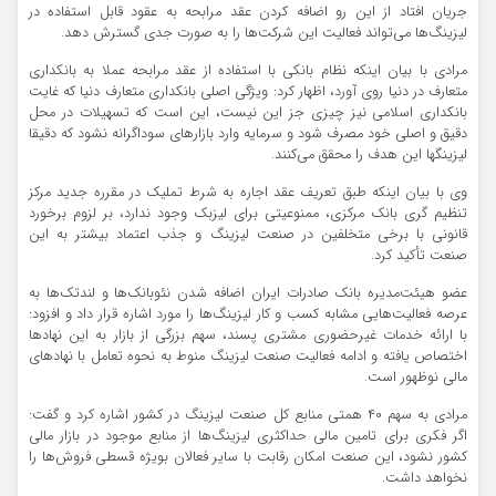
جریان افتاد از این رو اضافه کردن عقد مرابحه به عقود قابل استفاده در
لیزینگ‌ها می‌تواند فعالیت این شرکت‌ها را به صورت جدی گسترش دهد.
مرادی با بیان اینکه نظام بانکی با استفاده از عقد مرابحه عملا به بانکداری
متعارف در دنیا روی آورد، اظهار کرد: ویژگی اصلی بانکداری متعارف دنیا که غایت
بانکداری اسلامی نیز چیزی جز این نیست، این است که تسهیلات در محل
دقیق و اصلی خود مصرف شود و سرمایه وارد بازارهای سوداگرانه نشود که دقیقا
لیزینگها این هدف را محقق می‌کنند.
وی با بیان اینکه طبق تعریف عقد اجاره به شرط تملیک در مقرره جدید مرکز
تنظیم گری بانک مرکزی، ممنوعیتی برای لیزبک وجود ندارد، بر لزوم برخورد
قانونی با برخی متخلفین در صنعت لیزینگ و جذب اعتماد بیشتر به این
صنعت تأکید کرد.
عضو هیئت‌مدیره بانک صادرات ایران اضافه شدن نئوبانک‌ها و لندتک‌ها به
عرصه فعالیت‌هایی مشابه کسب و کار لیزینگ‌ها را مورد اشاره قرار داد و افزود:
با ارائه خدمات غیرحضوری مشتری پسند، سهم بزرگی از بازار به این نهادها
اختصاص یافته و ادامه فعالیت صنعت لیزینگ منوط به نحوه تعامل با نهادهای
مالی نوظهور است.
مرادی به سهم ۴۰ همتی منابع کل صنعت لیزینگ در کشور اشاره کرد و گفت:
اگر فکری برای تامین مالی حداکثری لیزینگ‌ها از منابع موجود در بازار مالی
کشور نشود، این صنعت امکان رقابت با سایر فعالان بویژه قسطی فروش‌ها را
نخواهد داشت.