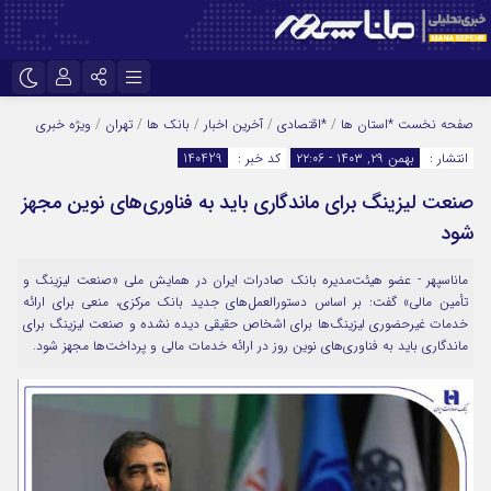
نام کاربری یا نشانی ایمیل
اینستاگرام
تلگرام
صفحه نخست
*استان ها
/
*اقتصادی
/
آخرین اخبار
/
بانک ها
/
تهران
/
ویژه خبری
انتشار :
بهمن ۲۹, ۱۴۰۳ - ۲۲:۰۶
کد خبر :
140429
سروش
ایتا
صنعت لیزینگ برای ماندگاری باید به فناوری‌های نوین مجهز
رمز عبور
آپارات
شود
ماناسپهر - عضو هیئت‌مدیره بانک صادرات ایران در همایش ملی «صنعت لیزینگ و
مرا به خاطر بسپار
تأمین مالی» گفت: بر اساس دستورالعمل‌های جدید بانک مرکزی، منعی برای ارائه
خدمات غیرحضوری لیزینگ‌ها برای اشخاص حقیقی دیده نشده و صنعت لیزینگ برای
ماندگاری باید به فناوری‌های نوین روز در ارائه خدمات مالی و پرداخت‌ها مجهز شود.