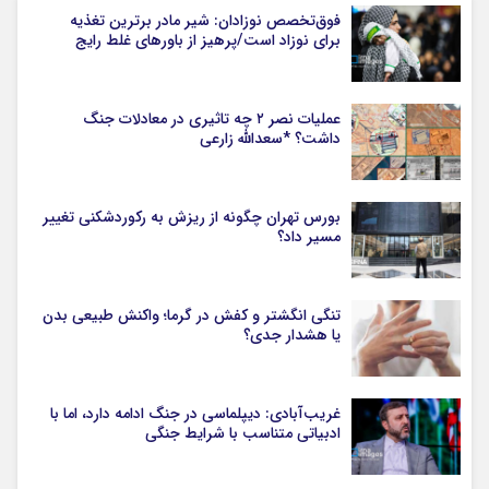
فوق‌تخصص نوزادان: شیر مادر برترین تغذیه
برای نوزاد است/پرهیز از باورهای غلط رایج
عملیات نصر ۲ چه تاثیری در معادلات جنگ
داشت؟ *سعدالله زارعی
بورس تهران چگونه از ریزش به رکوردشکنی تغییر
مسیر داد؟
تنگی انگشتر و کفش در گرما؛ واکنش طبیعی بدن
یا هشدار جدی؟
غریب‌آبادی: دیپلماسی در جنگ ادامه دارد، اما با
ادبیاتی متناسب با شرایط جنگی