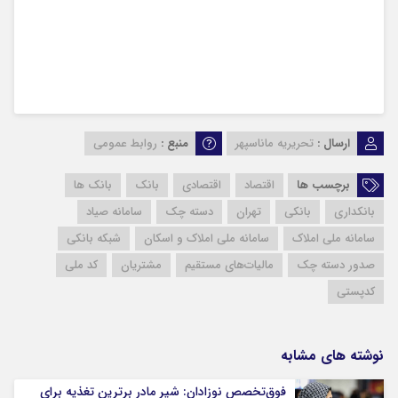
ارسال :
تحریریه ماناسپهر
منبع :
روابط عمومی
برچسب ها
اقتصاد
اقتصادی
بانک
بانک ها
بانکداری
بانکی
تهران
دسته چک
سامانه صیاد
سامانه ملی املاک
سامانه ملی املاک و اسکان
شبکه بانکی
صدور دسته چک
مالیات‌های مستقیم
مشتریان
کد ملی
کدپستی
نوشته های مشابه
فوق‌تخصص نوزادان: شیر مادر برترین تغذیه برای