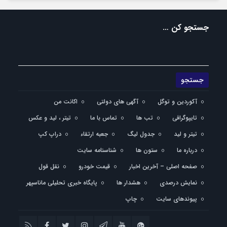
جستجو کن …
آکوردین و توگل
آگهی های دولتی
اکانت من
تایپوگرافی
تب ها
تماس با ما
تیتر ، لید و عکس
تیتر و لید
جدول لیگ
جعبه ارتقاء
دراپ کپ
درباره ما
ستون ها
شناسنامه سایت
صفحه اصلی – آخرین اخبار
قیمت خودرو
نقل قول
نمایش درصدی
هشدار ها
پایگاه خبری تحلیلی ماناسپهر
پیوندهای سایت
چاپ