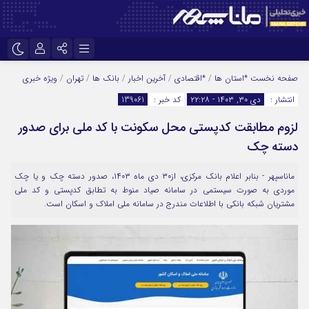
نام کاربری یا نشانی ایمیل
اینستاگرام
تلگرام
صفحه نخست
*استان ها
/
*اقتصادی
/
آخرین اخبار
/
بانک ها
/
تهران
/
ویژه خبری
انتشار :
دی ۳۰, ۱۴۰۳ - ۲۲:۲۸
کد خبر :
139061
سروش
ایتا
لزوم مطابقت کدپستی محل سکونت با کد ملی برای صدور
رمز عبور
آپارات
دسته چک
ماناسپهر - بنابر اعلام بانک مرکزی، از۳۰ دی ماه ۱۴۰۳، صدور دسته چک و یا چک
مرا به خاطر بسپار
موردی به صورت سیستمی در سامانه صیاد منوط به تطابق کدپستی و کد ملی
مشتریان شبکه بانکی با اطلاعات مندرج در سامانه ملی املاک و اسکان است.