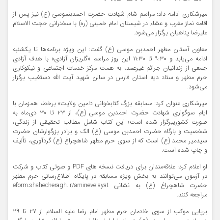
میرشکاری ادامه داد: مراسم شام شهادت حضرت احمدبنموسی (ع) نیز پس از
اقامه نماز مغرب و عشاء در شبستان امام خمینی (ره) با سخنرانی حجت الاسلام
علیرضا پناهیان برگزار می‌شود.
معاون آستان مطهر احمدبن موسی (ع) گفت: این ویژه برنامه‌ها تا یکشنبه
ادامه می‌یابد و ۹:۳۰ تا ۱۱:۳۰ این روز مراسم «گلریزان آزادی» با هدف آزادی
جمعی از زندانیان جرائم غیرعمد، به همت مرکز خدمات اجتماعی و نیکوکاری
حرم مطهر و ستاد دیه استان فارس در سالن شهید آیت الله دستغیب برگزار
می‌شود.
میرشکاری عنوان کرد: مسابقه بزرگ کتابخوانی «امین ولایت» برخط، همزمان با
ایام سوگواری شهادت حضرت احمدبن موسی (ع)، از ۲۳ تا ۳۰ دی‌ماه به
صورت کشوریبرگزار شده است؛ این کتاب شامل مطالب تحقیقی از زندگی،
شخصیت و بارگاه حضرت احمدبن موسی (ع) الک و برادر بزرگوارشان حضرت
سیدمیر محمد (ع) است که از سوی حرم مطهر شاهچراغ (ع) گردآوری، تألیف
و چاپ شده است.
او اعلام کرد: علاقه‌مندان برای دریافت نسخه های PDF و صوتی کتاب و شرکت
در آزمون می‌توانند به بخش ویژه مسابقه در پایگاه اطلاع‌رسانی حرم مطهر
حضرت شاهچراغ (ع) به نشانی eform.shahecheragh.ir/aminevelayat
مراجعه کنند.
برپایی موکب از سوی خادمان حرم مطهر امام رضا علیه السلام از ۲۷ تا ۲۹