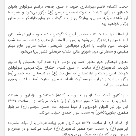
حجت الاسلام قاسم میرشکاری افزود: ۱۰ صبح جمعه، مراسم سوگواری بانوان
شیرازی در رثای شهادت حضرت احمدبن موسی (ع) برگزار می‌شود و همراه با
آن شاهد مرثیه سرایی، روایتگری و لاله گردانی در رواق دارالذکر حرم مطهر
برگزار خواهیم بود.
او اضافه کرد: ساعت ۱۷ جمعه نیز آیین لاله‌گردانی خدام حرم مطهر در شبستان
امام خمینی (ره) برگزار می‌شود و پس از اقامه نماز مغرب و عشاء، مراسم شب
شهادت امین ولایت با اجرای نجم‌الدین شریعتی، مرثیه سرایی حاج میثم
مطیعی و سخنرانی دبیر شورای عالی انقلاب فرهنگی کشور برپا می‌شود.
معاون فرهنگی حرم مطهر احمد بن موسی (ع) اعلام کرد: همزمان با سالروز
شهادت شاهچراغ (ع)، ساعت ۱۰ صبح شنبه، اجتماع بزرگ مردمی سوگواران
شهادت امین ولایت و ارادتمندان به اهل‌بیت (ع) در شبستان امام خمینی(ره)
برگزار می‌شود و در این مراسم آیت الله احمد مروی تولیت آستان قدس رضوی
سخنرانی می‌کند.
میرشکاری گفت: بعد ازظهر ۱۷ رجب (شنبه) دسته‌های عزاداری و هیئات
مذهبی، به سمت بارگاه منور شاهچراغ (ع) حرکت می‌کنند و از ساعت ۱۴:۳۰
این روز نیز کاروان خودرویی از مبدأ مسجد امام حسن مجتبی (ع) در بلوار
مطهری جنوبی(کُشن) به سمت بلوار احمدی حرکت می‌کند.
او اضافه کرد: از ساعت ۱۵:۳۰ نیز کاروان‌های پیاده عزاداری، از مرقد امامزاده
ابراهیم (ع) به سمت حرم مطهر شاهچراغ (ع) حرکت می‌کنند و در صحن و
سرای این بارگاه منور به سوگواری می‌پردازند.