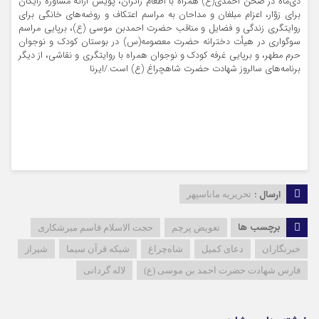
دی‌ماه در صحن احمدی(ع) همراه با اطعام زائران، پویش ارائه مشاوره رایگان
برای زوّار، اعزام مبلغان و مداحان به مراسم اعتکاف و روضه‌های خانگی برای
روایتگری زندگی و فضایل و مناقب حضرت احمدبن موسی (ع)، برپایی مراسم
سوگواری در هیأت دخترانه حضرت معصومه(س) در بوستان کودک و نوجوان
حرم مطهر، و برپایی غرفه کودک و نوجوان همراه با روایتگری و نقاشی، از دیگر
برنامه‌های سالروز شهادت حضرت شاهچراغ (ع) است./ایرنا
ارسال :
تحریریه ماناسپهر
برچسب ها
تعویض پرچم
حجت الاسلام قاسم میرشکاری
خبرنگاران
دعای کمیل
شاه‌چراغ
شبکه قرآن سیما
شیراز
فارس شهادت حضرت احمد بن موسی (ع)
لاله گردانی