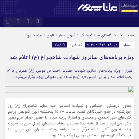
نام کاربری یا نشانی ایمیل
اینستاگرام
تلگرام
صفحه نخست
*استان ها
/
*فرهنگی
/
آخرین اخبار
/
فارس
/
ویژه خبری
انتشار :
دی ۲۶, ۱۴۰۳ - ۲۰:۳۰
کد خبر :
138830
سروش
ایتا
ویژه برنامه‌های سالروز شهادت شاهچراغ (ع) اعلام شد
رمز عبور
آپارات
شیراز - ویژه برنامه‌های سالروز شهادت حضرت احمد بن موسی (ع) همزمان با ۱۷
رجب اعلام شد و بر این اساس فردا (پنج‌شنبه) آیین تعویض پرچم برگزار می‌شود.
مرا به خاطر بسپار
معاون فرهنگی، اجتماعی و تبلیغات اسلامی حرم مطهر شاهچراغ (ع) روز
چهارشنبه در جمع خبرنگاران گفت: ساعت ۱۵:۳۰ پنجشنبه آیین تعویض پرچم
گنبدهای منور احمدی و محمدی و اهتزاز پرچم سیاه، با حضور خدام حرم مطهر
برگزار می‌شود و بعد از اقامه نماز مغرب و عشاء نیز دعای کمیل حرم به صورت
زنده به روی آنتن شبکه قرآن سیما خواهد رفت، سخنران این مراس نیز
تولیت آستان مظهر احمدبن موسی (ع) خواهد بود.