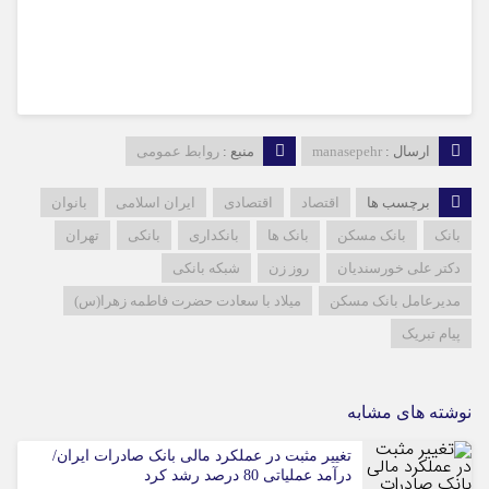
ارسال :
manasepehr
منبع :
روابط عمومی
برچسب ها
اقتصاد
اقتصادی
ایران اسلامی
بانوان
بانک
بانک مسکن
بانک ها
بانکداری
بانکی
تهران
دکتر علی خورسندیان
روز زن
شبکه بانکی
مدیرعامل بانک مسکن
میلاد با سعادت حضرت فاطمه زهرا(س)
پیام تبریک
نوشته های مشابه
تغییر مثبت در عملکرد مالی بانک صادرات ایران/
درآمد عملیاتی 80 درصد رشد کرد