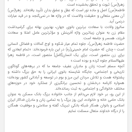
زهرا(س) ثبوت و تحقق بخشیده است.
فاطمه(س) اصل و ماده نور است که عقل و عشق بدان تأیید یافته‌اند. زهرا(س)
آن معنى متعالى و حقیقت والاست که در واژه ها در نمى‌گنجد و در قید عبارات
درنمى آید.
سالروز ولادت با سعادت برترین بانوی جهان، بهترین بهانه برای گرامیداشت
مقام زن به عنوان زیباترین واژه آفرینش و مؤثرترین عامل اعتلا و سعادت
فرزند، همسر و جامعه است.
حضرت فاطمه زهرا(س)، جلوه تمام عیار شکوه و اوج کمالات و فضائل انسانی
است ؛ چنان که حضرت امام خمینی(ره) در این باره فرموده‌اند: «تمام ابعادی که
برای زن متصور است، برای یک انسان[کامل] متصور است، در فاطمه زهرا
علیهاالسلام جلوه کرده و بوده است.»
آنچه مسلم است؛ زنان و مادران عفیف جامعه ما که در برهه‌های گوناگون
تاریخی و اجتماعی، جایگاه شایسته بانوی ایرانی را به حق بزرگ داشته‌ و
پشتوانه همت و تلاش مردان این مرز و بوم در توسعه و آبادانی کشور بوده‌اند؛
همواره کارنامه درخشان و تحسین برانگیزی از عملکرد خود در حوزه‌های
مختلف خانوادگی و اجتماعی به ثبت رسانده‌اند.
از این رو، بر خود لازم می‌دانم از جانب خانواده بزرگ بانک مسکن به عنوان
بانک حامی خانه و خانواده، این روز بزرگ را به تمامی زنان و مادران فداکار ایران
اسلامی و بانوان همکار شبکه بانکی تبریک گفته و سلامتی و موفقیت همگان
را از درگاه خداوند متعال مسئلت نمایم.