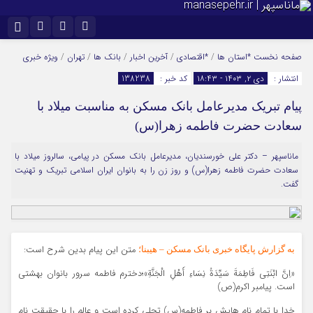
نام کاربری یا نشانی ایمیل
اینستاگرام
تلگرام
صفحه نخست
*استان ها
/
*اقتصادی
/
آخرین اخبار
/
بانک ها
/
تهران
/
ویژه خبری
انتشار :
دی ۲, ۱۴۰۳ - ۱۸:۴۳
کد خبر :
138238
سروش
ایتا
پیام تبریک مدیرعامل بانک مسکن به مناسبت میلاد با
رمز عبور
آپارات
سعادت حضرت فاطمه زهرا(س)
ماناسپهر – دکتر علی خورسندیان، مدیرعامل بانک مسکن در پیامی، سالروز میلاد با
مرا به خاطر بسپار
سعادت حضرت فاطمه زهرا(س) و روز زن را به بانوان ایران اسلامی تبریک و تهنیت
گفت.
متن این پیام بدین شرح است:
به گزارش پایگاه خبری بانک مسکن – هیبنا؛
«اِنَّ ابْنَتِی فَاطِمَةَ سَیِّدَةُ نِسَاءِ أَهْلِ الْجَنَّةِ»؛دخترم فاطمه سرور بانوان بهشتی
است. پیامبر اکرم(ص)
خدا با تمام نام هایش بر فاطمه(س) تجلی کرده است و عالم را با حقیقت نام