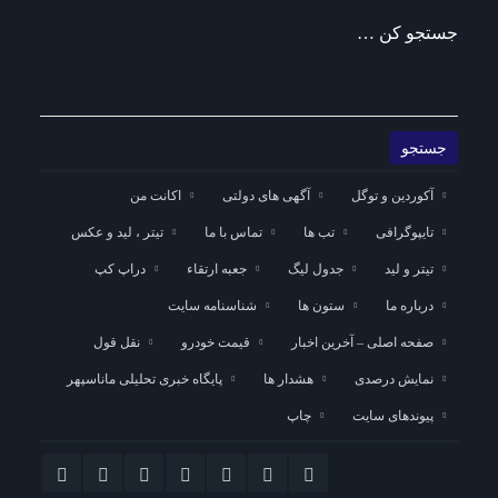
جستجو کن …
آکوردین و توگل
آگهی های دولتی
اکانت من
تایپوگرافی
تب ها
تماس با ما
تیتر ، لید و عکس
تیتر و لید
جدول لیگ
جعبه ارتقاء
دراپ کپ
درباره ما
ستون ها
شناسنامه سایت
صفحه اصلی – آخرین اخبار
قیمت خودرو
نقل قول
نمایش درصدی
هشدار ها
پایگاه خبری تحلیلی ماناسپهر
پیوندهای سایت
چاپ