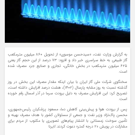
به گزارش وزارت نفت، «سیدحسن موسوی» از تحویل ۸۶۰ میلیون مترمکعب
گاز طبیعی به خط سراسری خبر داد و افزود: ۷۳ درصد از این حجم گاز یعنی
۶۲۵ میلیون مترمکعب در بخش خانگی، تجاری و صنایع جزء مصرف شده
است.
سخنگوی شرکت ملی گاز ایران با بیان اینکه مقدار مصرف این بخش در روز
گذشته نسبت به روز مشابه پارسال (۱۴۰۲)، هشت درصد افزایش داشته است،
تصریح کرد: این افزایش مصرف به دلیل برودت سرما در آذر امسال رقم خورده
است.
پس از برودت هوا و پیش‌بینی کاهش دما، مسعود پزشکیان رئیس‌جمهوری،
محسن پاک‌نژاد وزیر نفت و جمعی از مسئولان کشور با هدف مصرف بهینه و
تأمین سوخت زمستانی با انتشار پیام‌های تصویری یا مکتوب از مردم برای
مشارکت در پویش «۲ درجه کمتر» دعوت کردند./ایرنا