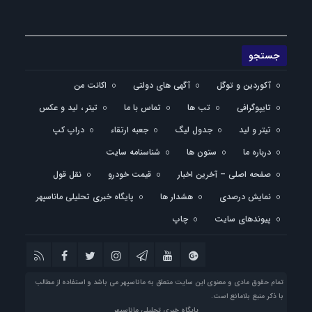
آکوردین و توگل
آگهی های دولتی
اکانت من
تایپوگرافی
تب ها
تماس با ما
تیتر ، لید و عکس
تیتر و لید
جدول لیگ
جعبه ارتقاء
دراپ کپ
درباره ما
ستون ها
شناسنامه سایت
صفحه اصلی – آخرین اخبار
قیمت خودرو
نقل قول
نمایش درصدی
هشدار ها
پایگاه خبری تحلیلی ماناسپهر
پیوندهای سایت
چاپ
تمام حقوق مادی و معنوی این سایت متعلق به ماناسپهر می باشد و استفاده از مطالب
با ذکر منبع بلامانع است.
پایگاه خبری تحلیلی ماناسپهر